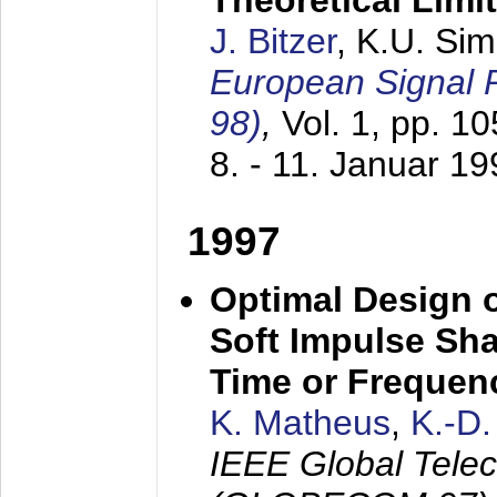
Theoretical Limi
J. Bitzer
, K.U. Si
European Signal
98)
,
Vol. 1, pp. 1
8. - 11. Januar 1
1997
Optimal Design o
Soft Impulse Sha
Time or Frequenc
K. Matheus
,
K.-D
IEEE Global Tele