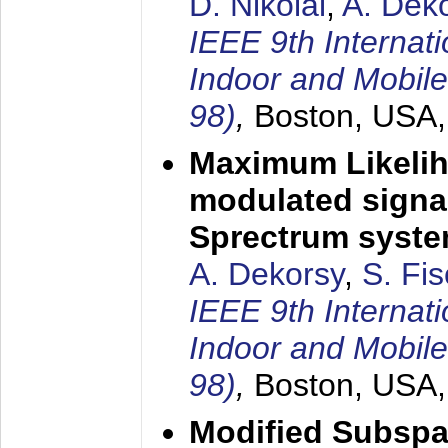
D. Nikolai
,
A. Dek
IEEE 9th Internat
Indoor and Mobil
98)
,
Boston, USA
Maximum Likelih
modulated signal
Sprectrum syst
A. Dekorsy
,
S. Fis
IEEE 9th Internat
Indoor and Mobil
98)
,
Boston, USA
Modified Subspa