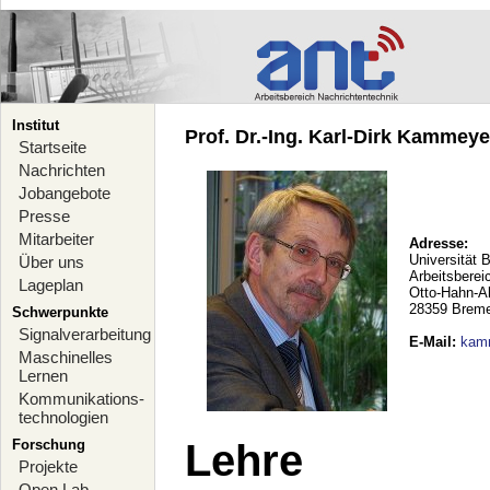
Institut
Prof. Dr.-Ing. Karl-Dirk Kammeyer
Startseite
Nachrichten
Jobangebote
Presse
Mitarbeiter
Adresse:
Universität 
Über uns
Arbeitsberei
Lageplan
Otto-Hahn-A
28359 Brem
Schwerpunkte
Signalverarbeitung
E-Mail
:
kam
Maschinelles
Lernen
Kommunikations-
technologien
Forschung
Lehre
Projekte
Open Lab