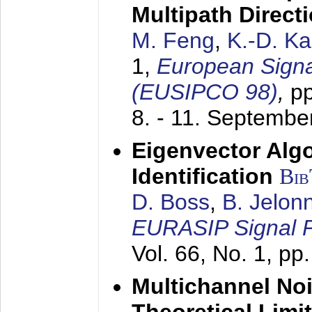
Multipath Direct
M. Feng
,
K.-D. K
1,
European Signa
(EUSIPCO 98)
,
p
8. - 11. Septembe
Eigenvector Alg
Identification
Bi
D. Boss
,
B. Jelon
EURASIP Signal P
Vol. 66, No. 1, pp
Multichannel No