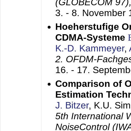
(GLOBECOM 97)
3. - 8. November
Hoeherstufige O
CDMA-Systeme
K.-D. Kammeyer
,
2. OFDM-Fachge
16. - 17. Septem
Comparison of O
Estimation Tech
J. Bitzer
, K.U. Si
5th International
NoiseControl (I