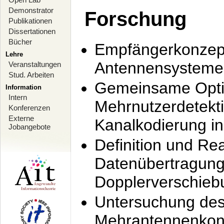
Demonstrator
Forschung
Publikationen
Dissertationen
Bücher
Empfängerkonzept
Lehre
Antennensysteme
Veranstaltungen
Stud. Arbeiten
Gemeinsame Opti
Information
Intern
Mehrnutzerdetekti
Konferenzen
Externe
Kanalkodierung 
Jobangebote
Definition und Re
Datenübertragung
Dopplerverschie
Untersuchung de
Mehrantennenkonz