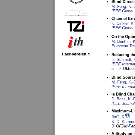
Blind Direct
M. Feng
,
K.-
IEEE Global 
Channel Err
K. Cinkler
,
K.
IEEE Global 
On the Opti
M. Benthin
,
K
European Tra
Reducing the
H. Schmidt
,
IEEE Interna
5. - 9. Oktob
Blind Sourc
M. Feng
,
K.-
IEEE Interna
Is Blind Ch
D. Boss
,
K.-
IEEE Journal
Maximum-Lik
BibT
X
E
K.-D. Kamme
3. OFDM-Fac
A Study on 