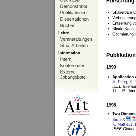
Forschung
Demonstrator
Publikationen
Skalierbare 
Verbesserun
Dissertationen
Entzerrung v
Bücher
Blinde Kanal
Lehre
Optimierung 
Veranstaltungen
Stud. Arbeiten
Information
Publikatio
Intern
Konferenzen
1999
Externe
Jobangebote
Application
M. Feng
,
K.-
IEEE Interna
11. - 15. Jan
1998
Two-Dimensio
BibT
X
E
K. Matheus
,
IEEE Global