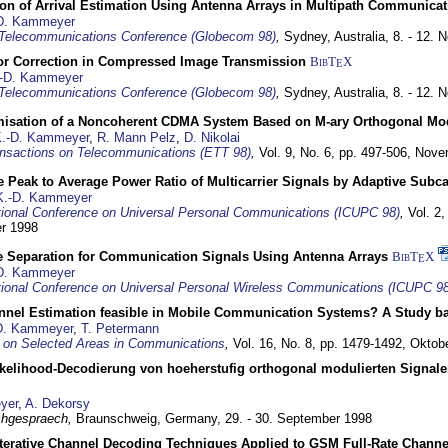
ion of Arrival Estimation Using Antenna Arrays in Multipath Communica
D. Kammeyer
Telecommunications Conference (Globecom 98)
,
Sydney, Australia,
8. - 12.
or Correction in Compressed Image Transmission
BibT
X
E
-D. Kammeyer
Telecommunications Conference (Globecom 98)
,
Sydney, Australia,
8. - 12.
misation of a Noncoherent CDMA System Based on M-ary Orthogonal Mo
.-D. Kammeyer
,
R. Mann Pelz
,
D. Nikolai
nsactions on Telecommunications (ETT 98)
,
Vol. 9, No. 6, pp. 497-506,
Nove
 Peak to Average Power Ratio of Multicarrier Signals by Adaptive Subca
K.-D. Kammeyer
tional Conference on Universal Personal Communications (ICUPC 98)
,
Vol. 2
er 1998
e Separation for Communication Signals Using Antenna Arrays
BibT
X
E
D. Kammeyer
tional Conference on Universal Personal Wireless Communications (ICUPC 98
annel Estimation feasible in Mobile Communication Systems? A Study 
D. Kammeyer
,
T. Petermann
 on Selected Areas in Communications
,
Vol. 16, No. 8, pp. 1479-1492,
Oktob
elihood-Decodierung von hoeherstufig orthogonal modulierten Signa
yer
,
A. Dekorsy
hgespraech,
Braunschweig, Germany,
29. - 30. September 1998
Iterative Channel Decoding Techniques Applied to GSM Full-Rate Channe