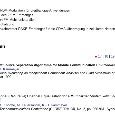
OFDM-Modulation für breitbandige Anwendungen
g des GSM-Empfanges
on FM-Mobilfunkkanälen
schätzung
inkohärenter RAKE-Empfänger für die CDMA-Übertragung in zellulären Netzen
nen
17
|
18
|
19
 of Source Separation Algorithms for Mobile Communication Environme
D. Kammeyer
tional Workshop on Independent Component Analysis and Blind Separation of
uar 1999
nal (Recursive) Channel Equalization for a Multicarrier System with S
K. Knoche
,
M. Feuersänger
,
K.-D. Kammeyer
 Telecommunications Conference (GLOBECOM 98),
No. 2, pp. 956-961,
Sydne