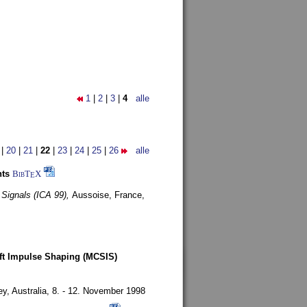
1
|
2
|
3
|
4
alle
|
20
|
21
|
22
|
23
|
24
|
25
|
26
alle
nts
BibT
X
E
 Signals (ICA 99),
Aussoise, France,
oft Impulse Shaping (MCSIS)
y, Australia,
8. - 12. November 1998