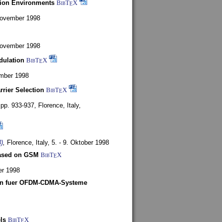
tion Environments
BibT
X
E
 November 1998
 November 1998
dulation
BibT
X
E
mber 1998
rrier Selection
BibT
X
E
, pp. 933-937,
Florence, Italy,
)
,
Florence, Italy,
5. - 9. Oktober 1998
based on GSM
BibT
X
E
er 1998
len fuer OFDM-CDMA-Systeme
ls
BibT
X
E