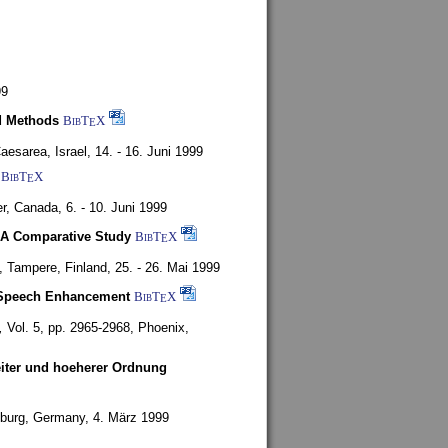
99
d Methods
BibT
X
E
aesarea, Israel,
14. - 16. Juni 1999
BibT
X
E
r, Canada,
6. - 10. Juni 1999
 A Comparative Study
BibT
X
E
4,
Tampere, Finland,
25. - 26. Mai 1999
or Speech Enhancement
BibT
X
E
,
Vol. 5, pp. 2965-2968,
Phoenix,
weiter und hoeherer Ordnung
burg, Germany,
4. März 1999