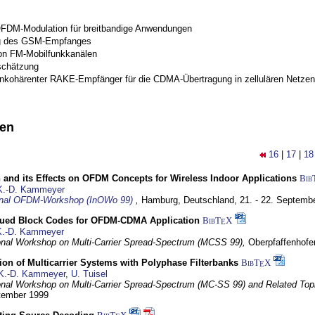
OFDM-Modulation für breitbandige Anwendungen
g des GSM-Empfanges
on FM-Mobilfunkkanälen
schätzung
inkohärenter RAKE-Empfänger für die CDMA-Übertragung in zellulären Netzen
nen
16
|
17
|
18
 and its Effects on OFDM Concepts for Wireless Indoor Applications
Bib
K.-D. Kammeyer
ional OFDM-Workshop (InOWo 99)
,
Hamburg, Deutschland,
21. - 22. Septemb
ued Block Codes for OFDM-CDMA Application
BibT
X
E
K.-D. Kammeyer
ional Workshop on Multi-Carrier Spread-Spectrum (MCSS 99),
Oberpfaffenhof
on of Multicarrier Systems with Polyphase Filterbanks
BibT
X
E
K.-D. Kammeyer
,
U. Tuisel
ional Workshop on Multi-Carrier Spread-Spectrum (MC-SS 99) and Related Top
ptember 1999