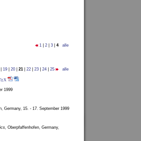
1
|
2
|
3
|
4
alle
|
19
|
20
|
21
|
22
|
23
|
24
|
25
alle
T
X
E
er 1999
en, Germany,
15. - 17. September 1999
ics,
Oberpfaffenhofen, Germany,