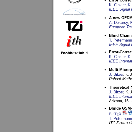
Error Corre
K. Cinkler
,
K.
IEEE Signal 
A new OFDM-
A. Dekorsy
,
European Tra
Blind Chann
T. Petermann
IEEE Signal 
Error-Corre
K. Cinkler
,
K.
IEEE Interna
Multi-Micro
J. Bitzer
, K.
Robust Metho
Theoretical 
J. Bitzer
, K.
IEEE Interna
Arizona,
15. 
Blinde GSM-K
BibT
X
E
T. Petermann
ITG-Diskussi