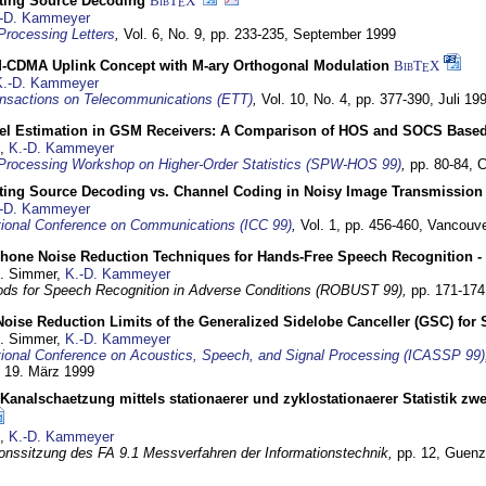
cting Source Decoding
BibT
X
E
-D. Kammeyer
Processing Letters
,
Vol. 6, No. 9, pp. 233-235,
September 1999
CDMA Uplink Concept with M-ary Orthogonal Modulation
BibT
X
E
K.-D. Kammeyer
nsactions on Telecommunications (ETT)
,
Vol. 10, No. 4, pp. 377-390,
Juli 19
el Estimation in GSM Receivers: A Comparison of HOS and SOCS Base
,
K.-D. Kammeyer
Processing Workshop on Higher-Order Statistics (SPW-HOS 99)
,
pp. 80-84,
C
cting Source Decoding vs. Channel Coding in Noisy Image Transmission
-D. Kammeyer
tional Conference on Communications (ICC 99)
,
Vol. 1, pp. 456-460,
Vancouve
phone Noise Reduction Techniques for Hands-Free Speech Recognition -
U. Simmer,
K.-D. Kammeyer
ds for Speech Recognition in Adverse Conditions (ROBUST 99),
pp. 171-17
Noise Reduction Limits of the Generalized Sidelobe Canceller (GSC) f
U. Simmer,
K.-D. Kammeyer
tional Conference on Acoustics, Speech, and Signal Processing (ICASSP 99)
- 19. März 1999
analschaetzung mittels stationaerer und zyklostationaerer Statistik z
,
K.-D. Kammeyer
onssitzung des FA 9.1 Messverfahren der Informationstechnik,
pp. 12,
Guenz