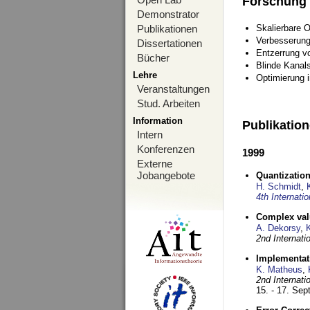
Forschung
Demonstrator
Publikationen
Skalierbare 
Verbesserun
Dissertationen
Entzerrung v
Bücher
Blinde Kanal
Lehre
Optimierung 
Veranstaltungen
Stud. Arbeiten
Information
Publikatio
Intern
Konferenzen
1999
Externe
Jobangebote
Quantization
H. Schmidt
,
4th Internat
Complex val
A. Dekorsy
,
2nd Internat
Implementati
K. Matheus
,
2nd Internat
15. - 17. Se