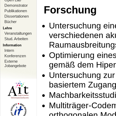
Demonstrator
Forschung
Publikationen
Dissertationen
Bücher
Untersuchung ein
Lehre
verschiedenen ak
Veranstaltungen
Stud. Arbeiten
Raumausbreitung
Information
Intern
Optimierung ein
Konferenzen
Externe
gemäß dem Hiperl
Jobangebote
Untersuchung zur 
basiertem Zugan
Machbarkeitsstud
Multiträger-Codem
orthogonalen Mod