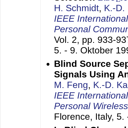
H. Schmidt
,
K.-D
IEEE Internationa
Personal Commun
Vol. 2, pp. 933-9
5. - 9. Oktober 1
Blind Source Se
Signals Using A
M. Feng
,
K.-D. K
IEEE Internationa
Personal Wireles
Florence, Italy,
5.