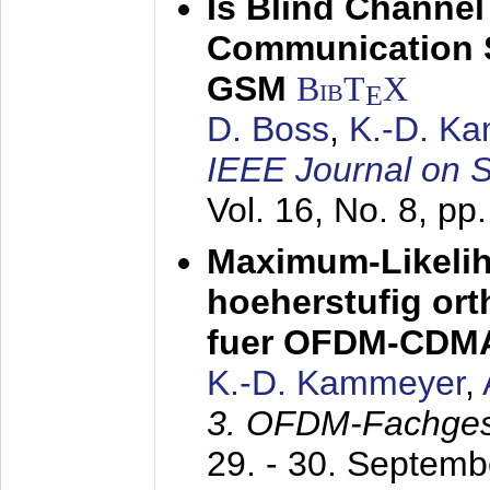
Is Blind Channel
Communication 
GSM
BibT
X
E
D. Boss
,
K.-D. K
IEEE Journal on 
Vol. 16, No. 8, p
Maximum-Likeli
hoeherstufig or
fuer OFDM-CDM
K.-D. Kammeyer
,
3. OFDM-Fachge
29. - 30. Septem