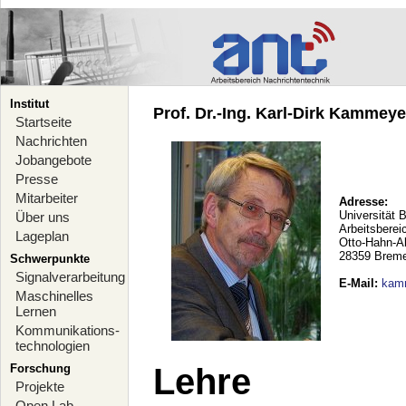
Institut
Prof. Dr.-Ing. Karl-Dirk Kammeyer
Startseite
Nachrichten
Jobangebote
Presse
Mitarbeiter
Adresse:
Universität 
Über uns
Arbeitsberei
Lageplan
Otto-Hahn-A
28359 Brem
Schwerpunkte
Signalverarbeitung
E-Mail
:
kam
Maschinelles
Lernen
Kommunikations-
technologien
Forschung
Lehre
Projekte
Open Lab