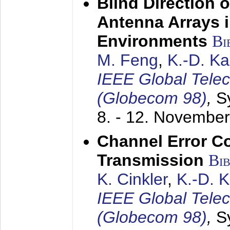
Blind Direction o
Antenna Arrays 
Environments
Bi
M. Feng
,
K.-D. K
IEEE Global Tele
(Globecom 98)
,
S
8. - 12. Novembe
Channel Error C
Transmission
Bi
K. Cinkler
,
K.-D. 
IEEE Global Tele
(Globecom 98)
,
S