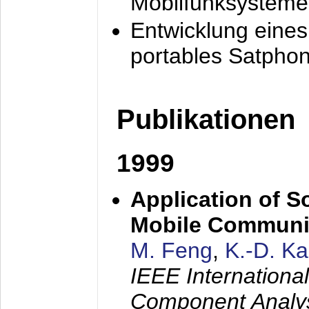
Mobilfunksysteme
Entwicklung eine
portables Satpho
Publikationen
1999
Application of S
Mobile Communi
M. Feng
,
K.-D. K
IEEE Internation
Component Analysi