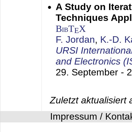
A Study on Itera
Techniques Appl
BibT
X
E
F. Jordan
,
K.-D. 
URSI Internation
and Electronics (
29. September - 
Zuletzt aktualisier
Impressum / Konta