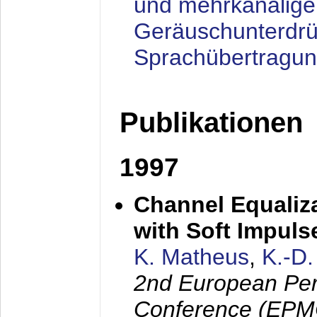
und mehrkanalige
Geräuschunterdrü
Sprachübertragu
Publikationen
1997
Channel Equaliza
with Soft Impul
K. Matheus
,
K.-D
2nd European Per
Conference (EPMC