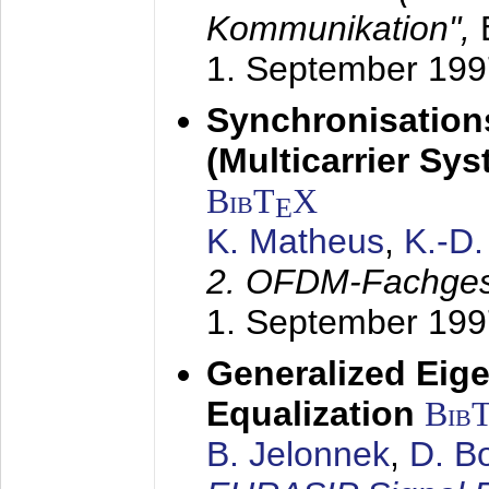
Kommunikation",
1. September 199
Synchronisation
(Multicarrier Sy
BibT
X
E
K. Matheus
,
K.-D
2. OFDM-Fachge
1. September 199
Generalized Eige
Equalization
Bib
B. Jelonnek
,
D. B