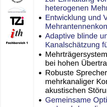
heterogenen Meh
Entwicklung und V
Mehrantennenkon
Adaptive blinde u
Kanalschätzung f
Mehrträgersystem
bei hohen Übertr
Robuste Sprecher
mehrkanaliger Ko
akustischen Stör
Gemeinsame Opti