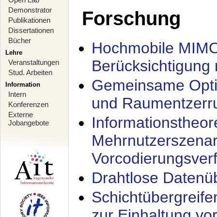
Demonstrator
Forschung
Publikationen
Dissertationen
Bücher
Hochmobile MIMO
Lehre
Berücksichtigung 
Veranstaltungen
Stud. Arbeiten
Gemeinsame Opti
Information
Intern
und Raumentzerru
Konferenzen
Externe
Informationstheor
Jobangebote
Mehrnutzerszenar
Vorcodierungsverf
Drahtlose Datenü
Schichtübergrei
zur Einhaltung vo