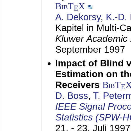
BibT
X
E
A. Dekorsy
,
K.-D.
Kapitel in Multi-
Kluwer Academic 
September 1997
Impact of Blind 
Estimation on t
Receivers
BibT
E
D. Boss
,
T. Peter
IEEE Signal Proc
Statistics (SPW-
21. - 23. Juli 1997