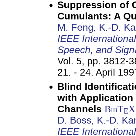
Suppression of 
Cumulants: A Qua
M. Feng
,
K.-D. K
IEEE Internationa
Speech, and Sign
Vol. 5, pp. 3812-
21. - 24. April 199
Blind Identifica
with Applicatio
Channels
BibT
X
E
D. Boss
,
K.-D. K
IEEE Internationa