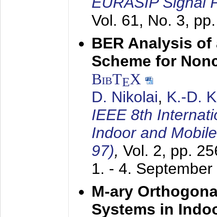
EURASIP Signal P
Vol. 61, No. 3, pp
BER Analysis of
Scheme for Non
BibT
X
E
D. Nikolai
,
K.-D. 
IEEE 8th Internat
Indoor and Mobil
97)
,
Vol. 2, pp. 2
1. - 4. September
M-ary Orthogona
Systems in Indo