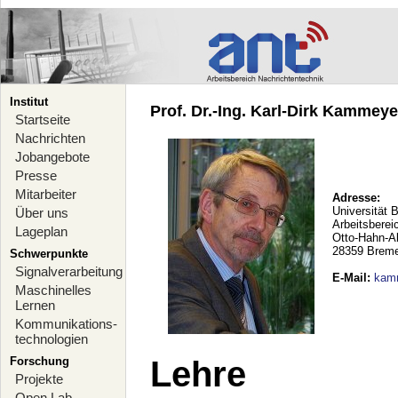
Institut
Prof. Dr.-Ing. Karl-Dirk Kammeyer
Startseite
Nachrichten
Jobangebote
Presse
Mitarbeiter
Adresse:
Universität 
Über uns
Arbeitsberei
Lageplan
Otto-Hahn-A
28359 Brem
Schwerpunkte
Signalverarbeitung
E-Mail
:
kam
Maschinelles
Lernen
Kommunikations-
technologien
Forschung
Lehre
Projekte
Open Lab