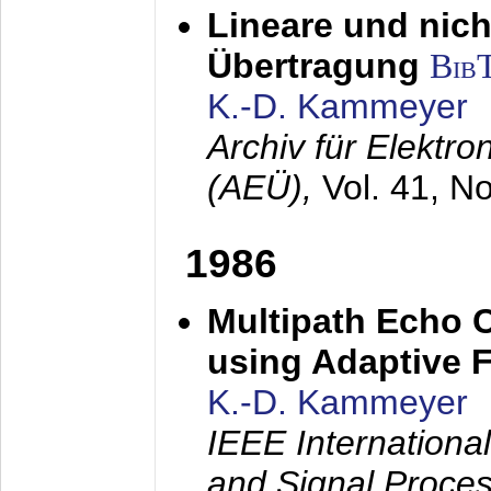
Lineare und nich
Übertragung
Bib
K.-D. Kammeyer
Archiv für Elektr
(AEÜ),
Vol. 41, N
1986
Multipath Echo 
using Adaptive F
K.-D. Kammeyer
IEEE Internationa
and Signal Proce