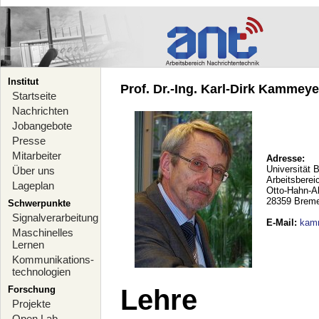
Institut
Prof. Dr.-Ing. Karl-Dirk Kammeyer
Startseite
Nachrichten
Jobangebote
Presse
Mitarbeiter
Adresse:
Universität 
Über uns
Arbeitsberei
Lageplan
Otto-Hahn-A
28359 Brem
Schwerpunkte
Signalverarbeitung
E-Mail
:
kam
Maschinelles
Lernen
Kommunikations-
technologien
Forschung
Lehre
Projekte
Open Lab