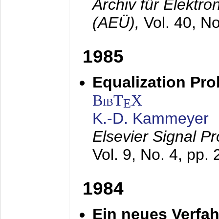
Archiv für Elektr
(AEÜ),
Vol. 40, N
1985
Equalization Pro
BibT
X
E
K.-D. Kammeyer
Elsevier Signal P
Vol. 9, No. 4, pp.
1984
Ein neues Verfah