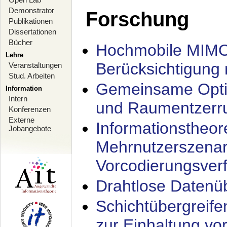
Demonstrator
Forschung
Publikationen
Dissertationen
Bücher
Hochmobile MIMO
Lehre
Berücksichtigung 
Veranstaltungen
Stud. Arbeiten
Gemeinsame Opti
Information
Intern
und Raumentzerru
Konferenzen
Externe
Informationstheor
Jobangebote
Mehrnutzerszenar
Vorcodierungsverf
Drahtlose Datenü
Schichtübergrei
zur Einhaltung vo