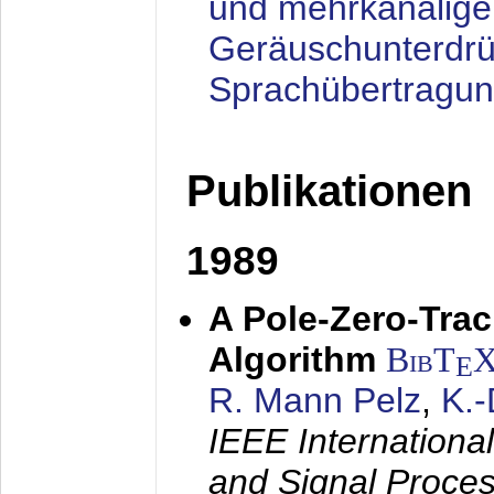
und mehrkanalige
Geräuschunterdrü
Sprachübertragu
Publikationen
1989
A Pole-Zero-Tra
Algorithm
BibT
E
R. Mann Pelz
,
K.
IEEE Internationa
and Signal Proce