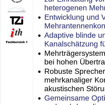
heterogenen Meh
Entwicklung und V
Mehrantennenkon
Adaptive blinde u
Kanalschätzung f
Mehrträgersystem
bei hohen Übertr
Robuste Sprecher
mehrkanaliger Ko
akustischen Stör
Gemeinsame Opti