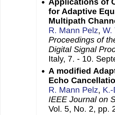
Applications of
for Adaptive Equ
Multipath Chann
R. Mann Pelz
,
W. 
Proceedings of th
Digital Signal Pr
Italy,
7. - 10. Sep
A modified Adapt
Echo Cancellati
R. Mann Pelz
,
K.
IEEE Journal on 
Vol. 5, No. 2, pp.