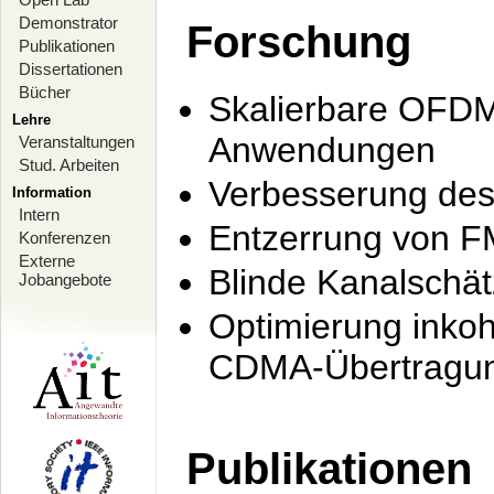
Demonstrator
Forschung
Publikationen
Dissertationen
Bücher
Skalierbare OFDM-
Lehre
Anwendungen
Veranstaltungen
Stud. Arbeiten
Verbesserung de
Information
Intern
Entzerrung von F
Konferenzen
Externe
Blinde Kanalschä
Jobangebote
Optimierung inko
CDMA-Übertragung
Publikationen