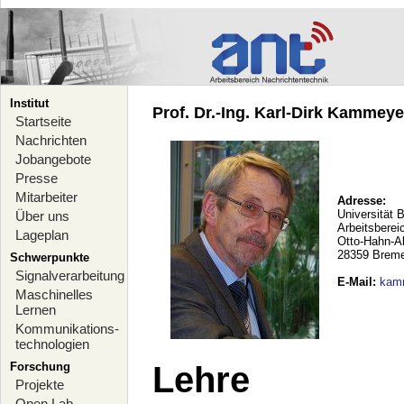
Institut
Prof. Dr.-Ing. Karl-Dirk Kammeyer
Startseite
Nachrichten
Jobangebote
Presse
Mitarbeiter
Adresse:
Universität 
Über uns
Arbeitsberei
Lageplan
Otto-Hahn-A
28359 Brem
Schwerpunkte
Signalverarbeitung
E-Mail
:
kam
Maschinelles
Lernen
Kommunikations-
technologien
Forschung
Lehre
Projekte
Open Lab