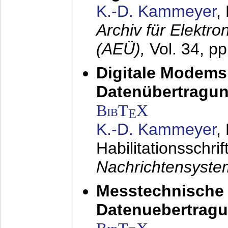
K.-D. Kammeyer
,
Archiv für Elektr
(AEÜ),
Vol. 34, p
Digitale Modems
Datenübertragun
BibT
X
E
K.-D. Kammeyer
,
Habilitationsschrif
Nachrichtensyst
Messtechnische
Datenuebertragu