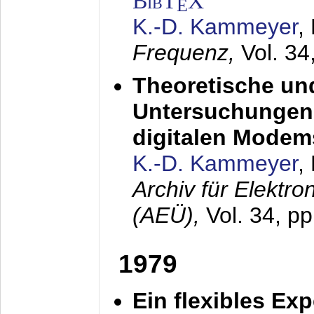
BibT
X
E
K.-D. Kammeyer
,
Frequenz,
Vol. 34
Theoretische un
Untersuchungen 
digitalen Modem
K.-D. Kammeyer
,
Archiv für Elektr
(AEÜ),
Vol. 34, pp
1979
Ein flexibles Ex