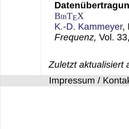
Datenübertragung
BibT
X
E
K.-D. Kammeyer
,
Frequenz,
Vol. 33
Zuletzt aktualisier
Impressum / Konta