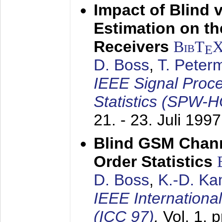
Impact of Blind 
Estimation on t
Receivers
BibT
E
D. Boss
,
T. Peter
IEEE Signal Proc
Statistics (SPW-
21. - 23. Juli 1997
Blind GSM Chann
Order Statistics
D. Boss
,
K.-D. K
IEEE Internation
(ICC 97)
,
Vol. 1, 