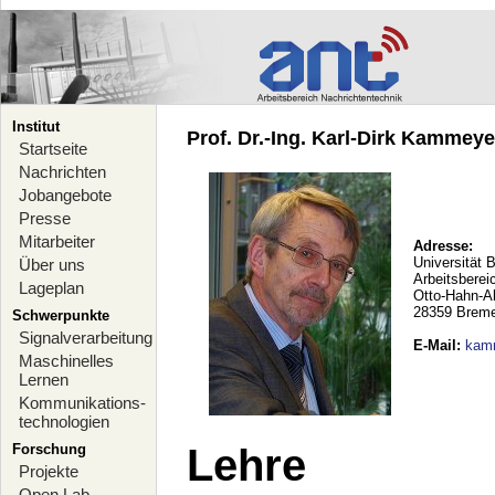
Institut
Prof. Dr.-Ing. Karl-Dirk Kammeyer
Startseite
Nachrichten
Jobangebote
Presse
Mitarbeiter
Adresse:
Universität 
Über uns
Arbeitsberei
Lageplan
Otto-Hahn-A
28359 Brem
Schwerpunkte
Signalverarbeitung
E-Mail
:
kam
Maschinelles
Lernen
Kommunikations-
technologien
Forschung
Lehre
Projekte
Open Lab