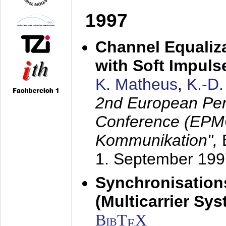
1997
Channel Equaliza
with Soft Impul
K. Matheus
,
K.-D
2nd European Per
Conference (EPMC
Kommunikation",
1. September 199
Synchronisation
(Multicarrier Sy
BibT
X
E