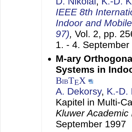
D. Nikolai
,
K.-D. 
IEEE 8th Internat
Indoor and Mobil
97)
,
Vol. 2, pp. 2
1. - 4. September
M-ary Orthogona
Systems in Indo
BibT
X
E
A. Dekorsy
,
K.-D.
Kapitel in Multi-
Kluwer Academic 
September 1997