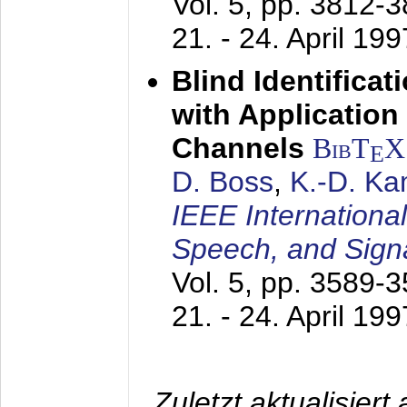
Vol. 5, pp. 3812-
21. - 24. April 199
Blind Identifica
with Applicatio
Channels
BibT
X
E
D. Boss
,
K.-D. K
IEEE Internationa
Speech, and Sign
Vol. 5, pp. 3589-
21. - 24. April 199
Zuletzt aktualisier