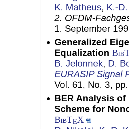
K. Matheus
,
K.-D
2. OFDM-Fachge
1. September 199
Generalized Eige
Equalization
Bib
B. Jelonnek
,
D. B
EURASIP Signal P
Vol. 61, No. 3, pp
BER Analysis of
Scheme for Non
BibT
X
E