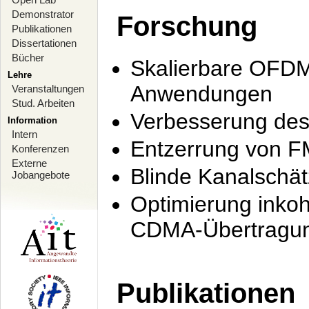
Demonstrator
Forschung
Publikationen
Dissertationen
Bücher
Skalierbare OFDM-
Lehre
Anwendungen
Veranstaltungen
Stud. Arbeiten
Verbesserung de
Information
Intern
Entzerrung von F
Konferenzen
Externe
Blinde Kanalschä
Jobangebote
Optimierung inko
CDMA-Übertragung
Publikationen