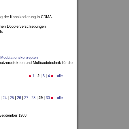
ng der Kanalkodierung in CDMA-
ohen Dopplerverschiebungen
ls
d Modulationskonzepten
utzerdetektion und Multicodetechnik für die
1
|
2
|
3
|
4
alle
|
24
|
25
|
26
|
27
|
28
|
29
|
30
alle
 September 1983