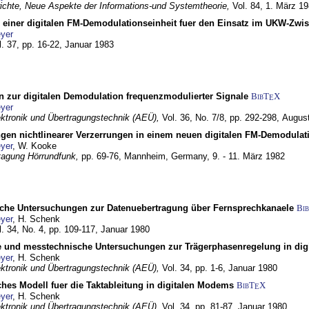
chte, Neue Aspekte der Informations-und Systemtheorie,
Vol. 84,
1. März 1
g einer digitalen FM-Demodulationseinheit fuer den Einsatz im UKW-Zwi
yer
l. 37, pp. 16-22,
Januar 1983
n zur digitalen Demodulation frequenzmodulierter Signale
BibT
X
E
yer
lektronik und Übertragungstechnik (AEÜ),
Vol. 36, No. 7/8, pp. 292-298,
Augus
gen nichtlinearer Verzerrungen in einem neuen digitalen FM-Demodula
yer
, W. Kooke
tagung Hörrundfunk,
pp. 69-76,
Mannheim, Germany,
9. - 11. März 1982
che Untersuchungen zur Datenuebertragung über Fernsprechkanaele
Bi
yer
, H. Schenk
l. 34, No. 4, pp. 109-117,
Januar 1980
e und messtechnische Untersuchungen zur Trägerphasenregelung in di
yer
, H. Schenk
lektronik und Übertragungstechnik (AEÜ),
Vol. 34, pp. 1-6,
Januar 1980
ches Modell fuer die Taktableitung in digitalen Modems
BibT
X
E
yer
, H. Schenk
lektronik und Übertragungstechnik (AEÜ),
Vol. 34, pp. 81-87,
Januar 1980