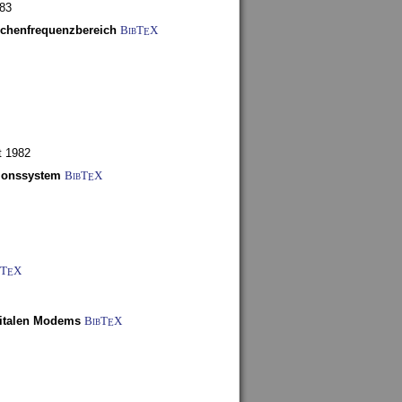
983
schenfrequenzbereich
BibT
X
E
t 1982
tionssystem
BibT
X
E
bT
X
E
gitalen Modems
BibT
X
E