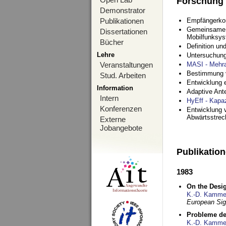
Forschung
Demonstrator
Publikationen
Empfängerko
Gemeinsame O
Dissertationen
Mobilfunksy
Bücher
Definition u
Lehre
Untersuchung
Veranstaltungen
MASI - Mehr
Bestimmung v
Stud. Arbeiten
Entwicklung 
Information
Adaptive Ant
Intern
HyEff - Kapa
Konferenzen
Entwicklung v
Abwärtsstre
Externe
Jobangebote
Publikatio
1983
On the Desig
K.-D. Kamme
European Si
Probleme de
K.-D. Kamme