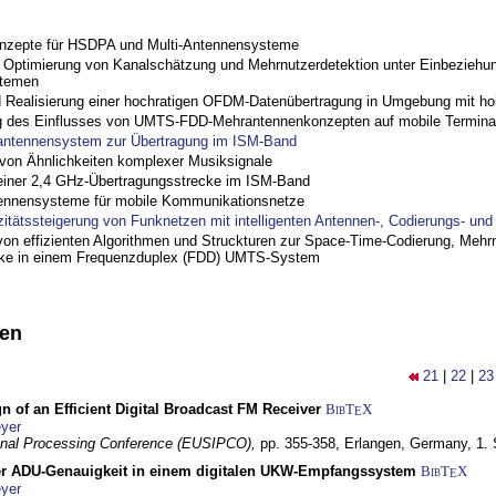
nzepte für HSDPA und Multi-Antennensysteme
ptimierung von Kanalschätzung und Mehrnutzerdetektion unter Einbeziehu
stemen
nd Realisierung einer hochratigen OFDM-Datenübertragung in Umgebung mit h
 des Einflusses von UMTS-FDD-Mehrantennenkonzepten auf mobile Termina
antennensystem zur Übertragung im ISM-Band
on Ähnlichkeiten komplexer Musiksignale
einer 2,4 GHz-Übertragungsstrecke im ISM-Band
ennensysteme für mobile Kommunikationsnetze
zitätssteigerung von Funknetzen mit intelligenten Antennen-, Codierungs- un
on effizienten Algorithmen und Struckturen zur Space-Time-Codierung, Mehrn
cke in einem Frequenzduplex (FDD) UMTS-System
nen
21
|
22
|
23
n of an Efficient Digital Broadcast FM Receiver
BibT
X
E
yer
gnal Processing Conference (EUSIPCO),
pp. 355-358,
Erlangen, Germany,
1.
r ADU-Genauigkeit in einem digitalen UKW-Empfangssystem
BibT
X
E
yer