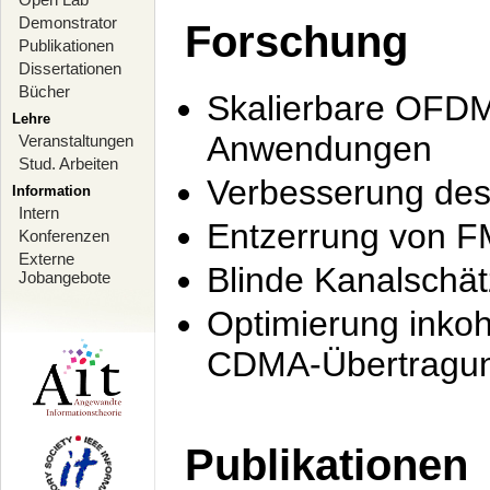
Demonstrator
Forschung
Publikationen
Dissertationen
Bücher
Skalierbare OFDM-
Lehre
Anwendungen
Veranstaltungen
Stud. Arbeiten
Verbesserung de
Information
Intern
Entzerrung von F
Konferenzen
Externe
Blinde Kanalschä
Jobangebote
Optimierung inko
CDMA-Übertragung
Publikationen