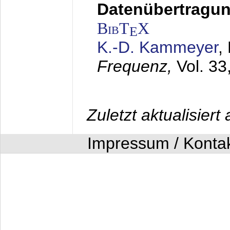
Datenübertragung
BibT
X
E
K.-D. Kammeyer
,
Frequenz,
Vol. 33
Zuletzt aktualisier
Impressum / Konta