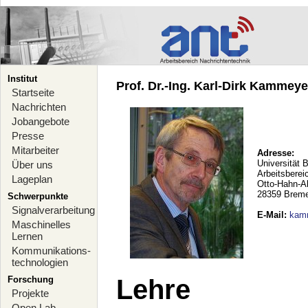
Institut
Prof. Dr.-Ing. Karl-Dirk Kammeyer
Startseite
Nachrichten
Jobangebote
Presse
Mitarbeiter
Adresse:
Universität 
Über uns
Arbeitsberei
Lageplan
Otto-Hahn-A
28359 Brem
Schwerpunkte
Signalverarbeitung
E-Mail
:
kam
Maschinelles
Lernen
Kommunikations-
technologien
Forschung
Lehre
Projekte
Open Lab