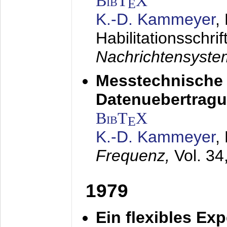
BibT
X
E
K.-D. Kammeyer
,
Habilitationsschrif
Nachrichtensyst
Messtechnische
Datenuebertragu
BibT
X
E
K.-D. Kammeyer
,
Frequenz,
Vol. 34
1979
Ein flexibles Ex