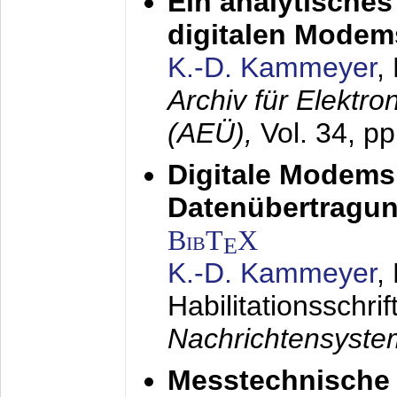
Ein analytisches
digitalen Modem
K.-D. Kammeyer
,
Archiv für Elektr
(AEÜ),
Vol. 34, p
Digitale Modems
Datenübertragun
BibT
X
E
K.-D. Kammeyer
,
Habilitationsschrif
Nachrichtensyst
Messtechnische