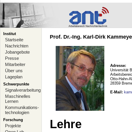
Institut
Prof. Dr.-Ing. Karl-Dirk Kammeyer
Startseite
Nachrichten
Jobangebote
Presse
Mitarbeiter
Adresse:
Universität 
Über uns
Arbeitsberei
Lageplan
Otto-Hahn-A
28359 Brem
Schwerpunkte
Signalverarbeitung
E-Mail
:
kam
Maschinelles
Lernen
Kommunikations-
technologien
Forschung
Lehre
Projekte
Open Lab