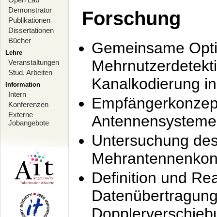
Demonstrator
Forschung
Publikationen
Dissertationen
Bücher
Gemeinsame Opti
Lehre
Mehrnutzerdetekti
Veranstaltungen
Stud. Arbeiten
Kanalkodierung 
Information
Intern
Empfängerkonzept
Konferenzen
Externe
Antennensysteme
Jobangebote
Untersuchung de
Mehrantennenkonz
Definition und Re
Datenübertragung
Dopplerverschie