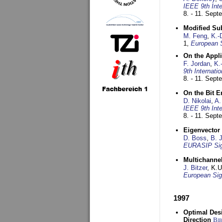
IEEE 9th Int
8. - 11. Sep
Modified Su
M. Feng
,
K.-
1,
European 
On the Appl
F. Jordan
,
K.
9th Internat
8. - 11. Sep
On the Bit 
D. Nikolai
,
A.
IEEE 9th Int
8. - 11. Sep
Eigenvector 
D. Boss
,
B. 
EURASIP Sig
Multichannel
J. Bitzer
, K.
European Sig
1997
Optimal Desi
Direction
Bi