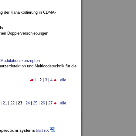
ng der Kanalkodierung in CDMA-
ls
ohen Dopplerverschiebungen
d Modulationskonzepten
utzerdetektion und Multicodetechnik für die
1
|
2
|
3
|
4
alle
|
21
|
22
|
23
|
24
|
25
|
26
|
27
alle
-Sprectrum systems
BibT
X
E