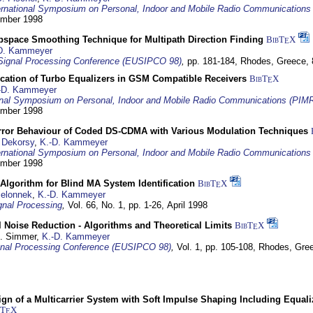
ernational Symposium on Personal, Indoor and Mobile Radio Communication
tember 1998
bspace Smoothing Technique for Multipath Direction Finding
BibT
X
E
D. Kammeyer
Signal Processing Conference (EUSIPCO 98)
,
pp. 181-184,
Rhodes, Greece,
ication of Turbo Equalizers in GSM Compatible Receivers
BibT
X
E
-D. Kammeyer
ional Symposium on Personal, Indoor and Mobile Radio Communications (PIM
tember 1998
Error Behaviour of Coded DS-CDMA with Various Modulation Techniques
 Dekorsy
,
K.-D. Kammeyer
ernational Symposium on Personal, Indoor and Mobile Radio Communication
tember 1998
Algorithm for Blind MA System Identification
BibT
X
E
Jelonnek
,
K.-D. Kammeyer
nal Processing
,
Vol. 66, No. 1, pp. 1-26,
April 1998
 Noise Reduction - Algorithms and Theoretical Limits
BibT
X
E
U. Simmer,
K.-D. Kammeyer
nal Processing Conference (EUSIPCO 98)
,
Vol. 1, pp. 105-108,
Rhodes, Gre
gn of a Multicarrier System with Soft Impulse Shaping Including Equali
bT
X
E