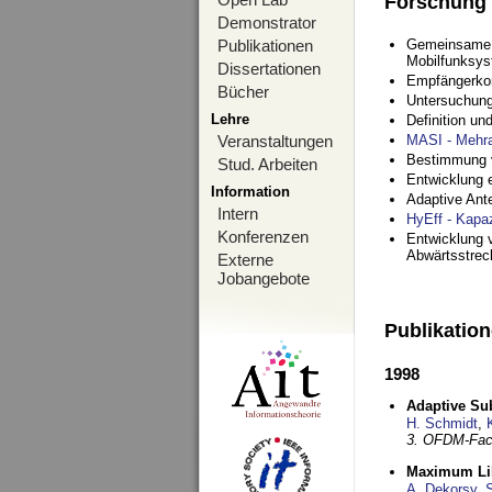
Forschung
Demonstrator
Publikationen
Gemeinsame O
Mobilfunksy
Dissertationen
Empfängerko
Bücher
Untersuchung
Lehre
Definition u
Veranstaltungen
MASI - Mehr
Bestimmung v
Stud. Arbeiten
Entwicklung 
Information
Adaptive Ant
Intern
HyEff - Kapa
Konferenzen
Entwicklung v
Abwärtsstre
Externe
Jobangebote
Publikatio
1998
Adaptive Sub
H. Schmidt
,
3. OFDM-Fac
Maximum Lik
A. Dekorsy
,
S