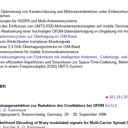
ptimierung von Kanalschätzung und Mehrnutzerdetektion unter Einbeziehu
stemen
nzepte für HSDPA und Multi-Antennensysteme
 des Einflusses von UMTS-FDD-Mehrantennenkonzepten auf mobile Termina
nd Realisierung einer hochratigen OFDM-Datenübertragung in Umgebung mit h
antennensystem zur Übertragung im ISM-Band
on Ähnlichkeiten komplexer Musiksignale
einer 2,4 GHz-Übertragungsstrecke im ISM-Band
ennensysteme für mobile Kommunikationsnetze
zitätssteigerung von Funknetzen mit intelligenten Antennen-, Codierungs- un
on effizienten Algorithmen und Struckturen zur Space-Time-Codierung, Mehrn
cke in einem Frequenzduplex (FDD) UMTS-System
nen
18
|
19
|
20
traegerselektion zur Reduktion des Crestfaktors bei OFDM
BibT
X
E
K.-D. Kammeyer
hgespraech,
Braunschweig, Germany,
29. - 30. September 1998
elihood Decoding of M-ary modulated signals for Multi-Carrier Spread
. Fischer
,
K.-D. Kammeyer