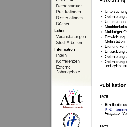
Forschung
Demonstrator
Publikationen
Untersuchung
Optimierung
Dissertationen
Untersuchung
Bücher
Machbarkeits
Lehre
Multiträger-C
Veranstaltungen
Entwicklung u
Mobilstation
Stud. Arbeiten
Eignung von
Information
Entwicklung 
Intern
Optimierung 
Konferenzen
Optimierung 
und zyklostat
Externe
Jobangebote
Publikatio
1979
Ein flexible
K.-D. Kamme
Frequenz,
Vo
1977