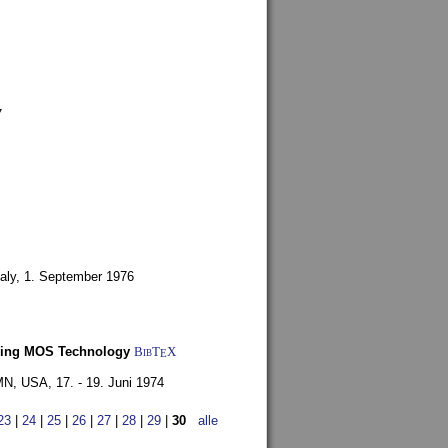
7
aly,
1. September 1976
Using MOS Technology
BibT
X
E
 MN, USA,
17. - 19. Juni 1974
23
|
24
|
25
|
26
|
27
|
28
|
29
|
30
alle