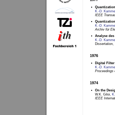
Quantization
K.-D. Kamme
IEEE Transac
Quantization
K.-D. Kamme
Archiv für E
Analyse des 
K.-D. Kamme
Dissertation,
1976
Digital Filte
K.-D. Kamme
Proceedings 
1974
On the Desi
W.K. Giloi,
K
IEEE Interna