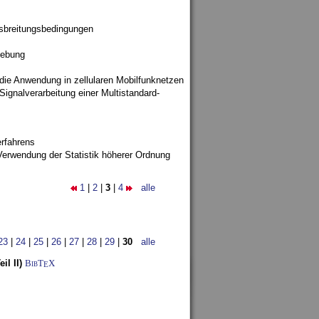
sbreitungsbedingungen
gebung
 die Anwendung in zellularen Mobilfunknetzen
ignalverarbeitung einer Multistandard-
rfahrens
Verwendung der Statistik höherer Ordnung
1
|
2
|
3
|
4
alle
23
|
24
|
25
|
26
|
27
|
28
|
29
|
30
alle
l II)
BibT
X
E