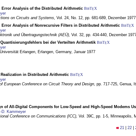
 Error Analysis of the Distributed Arithmetic
BibT
X
E
yer
tions on Circuits and Systems,
Vol. 24, No. 12, pp. 681-689,
Dezember 1977
 Error Analysis of Nonrecursive Filters in Distributed Arithmetic
BibT
X
E
yer
lektronik und Übertragungstechnik (AEÜ),
Vol. 32, pp. 434-440,
Dezember 197
Quantisierungsfehlers bei der Verteilten Arithmetik
BibT
X
E
yer
 Universität Erlangen,
Erlangen, Germany,
Januar 1977
r Realization in Distributed Arithmetic
BibT
X
E
yer
of European Conference on Circuit Theory and Design,
pp. 717-725,
Genua, It
gn of All-Digital Components for Low-Speed and High-Speed Modems 
.-D. Kammeyer
tional Conference on Communications (ICC),
Vol. 39C, pp. 1-5,
Minneapolis,
21
|
22
|