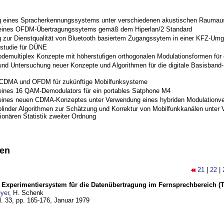
 eines Spracherkennungssystems unter verschiedenen akustischen Raumau
 eines OFDM-Übertragungssytems gemäß dem Hiperlan/2 Standard
 zur Dienstqualität von Bluetooth basiertem Zugangssytem in einer KFZ-Um
studie für DÜNE
odemultiplex Konzepte mit höherstufigen orthogonalen Modulationsformen für
nd Untersuchung neuer Konzepte und Algorithmen für die digitale Basisband-S
 CDMA und OFDM für zukünftige Mobilfunksysteme
eines 16 QAM-Demodulators für ein portables Satphone M4
eines neuen CDMA-Konzeptes unter Verwendung eines hybriden Modulationve
blinder Algorithmen zur Schätzung und Korrektur von Mobilfunkkanälen unter 
ionären Statistik zweiter Ordnung
nen
21
|
22
|
s Experimentiersystem für die Datenübertragung im Fernsprechbereich (Tei
yer
, H. Schenk
l. 33, pp. 165-176,
Januar 1979