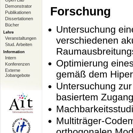
Demonstrator
Forschung
Publikationen
Dissertationen
Bücher
Untersuchung ein
Lehre
verschiedenen ak
Veranstaltungen
Stud. Arbeiten
Raumausbreitung
Information
Intern
Optimierung ein
Konferenzen
Externe
gemäß dem Hiperl
Jobangebote
Untersuchung zur 
basiertem Zugan
Machbarkeitsstud
Multiträger-Codem
orthogonalen Mod