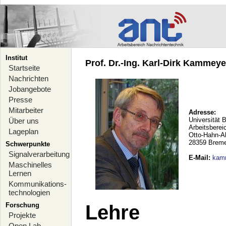
Institut
Prof. Dr.-Ing. Karl-Dirk Kammeyer
Startseite
Nachrichten
Jobangebote
Presse
Mitarbeiter
Adresse:
Universität 
Über uns
Arbeitsberei
Lageplan
Otto-Hahn-A
28359 Brem
Schwerpunkte
Signalverarbeitung
E-Mail
:
kam
Maschinelles
Lernen
Kommunikations-
technologien
Forschung
Lehre
Projekte
Open Lab