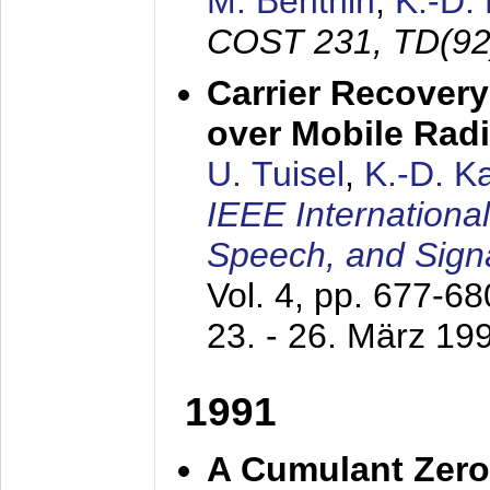
M. Benthin
,
K.-D.
COST 231, TD(92
Carrier Recovery
over Mobile Rad
U. Tuisel
,
K.-D. 
IEEE Internationa
Speech, and Sign
Vol. 4, pp. 677-6
23. - 26. März 19
1991
A Cumulant Zero