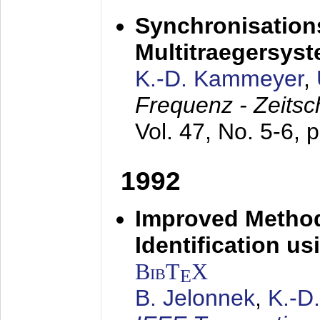
Synchronisations
Multitraegersys
K.-D. Kammeyer
,
Frequenz - Zeitsc
Vol. 47, No. 5-6, 
1992
Improved Method
Identification us
BibT
X
E
B. Jelonnek
,
K.-D