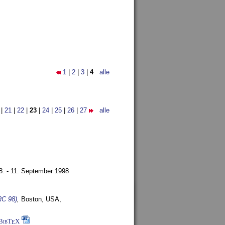
1
|
2
|
3
|
4
alle
|
21
|
22
|
23
|
24
|
25
|
26
|
27
alle
8. - 11. September 1998
RC 98)
,
Boston, USA,
BibT
X
E