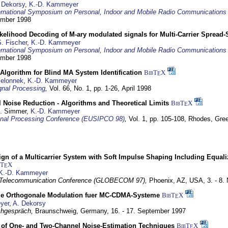
 Dekorsy
,
K.-D. Kammeyer
ernational Symposium on Personal, Indoor and Mobile Radio Communication
tember 1998
elihood Decoding of M-ary modulated signals for Multi-Carrier Spread
. Fischer
,
K.-D. Kammeyer
ernational Symposium on Personal, Indoor and Mobile Radio Communication
tember 1998
Algorithm for Blind MA System Identification
BibT
X
E
Jelonnek
,
K.-D. Kammeyer
nal Processing
,
Vol. 66, No. 1, pp. 1-26,
April 1998
 Noise Reduction - Algorithms and Theoretical Limits
BibT
X
E
U. Simmer,
K.-D. Kammeyer
nal Processing Conference (EUSIPCO 98)
,
Vol. 1, pp. 105-108,
Rhodes, Gre
gn of a Multicarrier System with Soft Impulse Shaping Including Equali
bT
X
E
K.-D. Kammeyer
 Telecommunication Conference (GLOBECOM 97),
Phoenix, AZ, USA,
3. - 8
ge Orthogonale Modulation fuer MC-CDMA-Systeme
BibT
X
E
yer
,
A. Dekorsy
hgespräch,
Braunschweig, Germany,
16. - 17. September 1997
of One- and Two-Channel Noise-Estimation Techniques
BibT
X
E