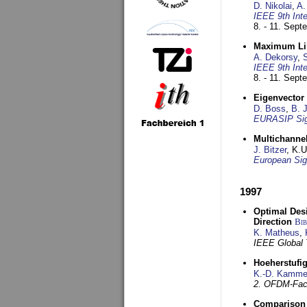
D. Nikolai
,
A.
IEEE 9th Int
8. - 11. Sep
Maximum Lik
A. Dekorsy
,
S
IEEE 9th Int
8. - 11. Sep
Eigenvector 
D. Boss
,
B. 
EURASIP Sig
Multichannel
J. Bitzer
, K.
European Sig
1997
Optimal Desi
Direction
Bi
K. Matheus
,
IEEE Global
Hoeherstufi
K.-D. Kamme
2. OFDM-Fac
Comparison 