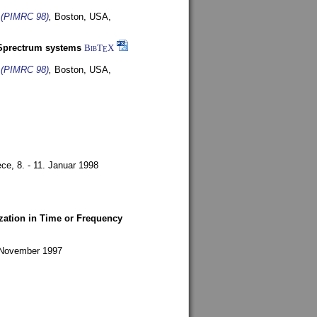
s (PIMRC 98)
,
Boston, USA,
-Sprectrum systems
BibT
X
E
s (PIMRC 98)
,
Boston, USA,
ece,
8. - 11. Januar 1998
zation in Time or Frequency
. November 1997