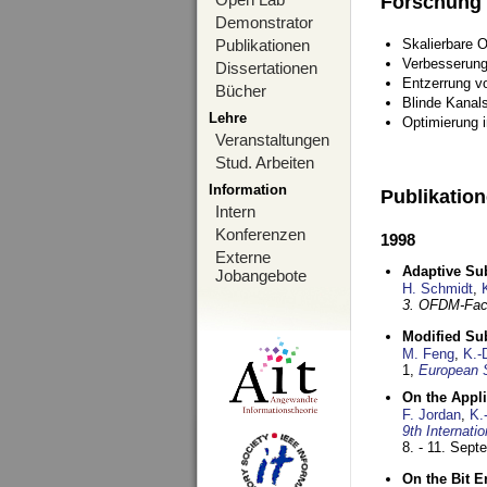
Forschung
Demonstrator
Publikationen
Skalierbare 
Verbesserun
Dissertationen
Entzerrung v
Bücher
Blinde Kanal
Lehre
Optimierung 
Veranstaltungen
Stud. Arbeiten
Information
Publikatio
Intern
Konferenzen
1998
Externe
Adaptive Sub
Jobangebote
H. Schmidt
,
3. OFDM-Fac
Modified Su
M. Feng
,
K.-
1,
European 
On the Appl
F. Jordan
,
K.
9th Internat
8. - 11. Sep
On the Bit 