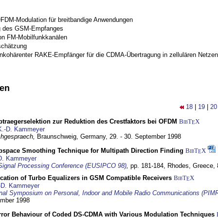
OFDM-Modulation für breitbandige Anwendungen
g des GSM-Empfanges
on FM-Mobilfunkkanälen
schätzung
inkohärenter RAKE-Empfänger für die CDMA-Übertragung in zellulären Netzen
nen
18
|
19
|
20
traegerselektion zur Reduktion des Crestfaktors bei OFDM
BibT
X
E
K.-D. Kammeyer
hgespraech,
Braunschweig, Germany,
29. - 30. September 1998
bspace Smoothing Technique for Multipath Direction Finding
BibT
X
E
D. Kammeyer
Signal Processing Conference (EUSIPCO 98)
,
pp. 181-184,
Rhodes, Greece,
ication of Turbo Equalizers in GSM Compatible Receivers
BibT
X
E
-D. Kammeyer
ional Symposium on Personal, Indoor and Mobile Radio Communications (PIM
tember 1998
Error Behaviour of Coded DS-CDMA with Various Modulation Techniques