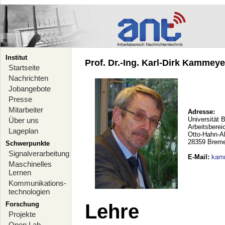
Institut
Prof. Dr.-Ing. Karl-Dirk Kammeyer
Startseite
Nachrichten
Jobangebote
Presse
Mitarbeiter
Adresse:
Universität 
Über uns
Arbeitsberei
Lageplan
Otto-Hahn-A
28359 Brem
Schwerpunkte
Signalverarbeitung
E-Mail
:
kam
Maschinelles
Lernen
Kommunikations-
technologien
Forschung
Lehre
Projekte
Open Lab