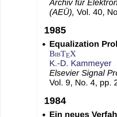
Archiv für Elektr
(AEÜ),
Vol. 40, N
1985
Equalization Pro
BibT
X
E
K.-D. Kammeyer
Elsevier Signal P
Vol. 9, No. 4, pp.
1984
Ein neues Verfah