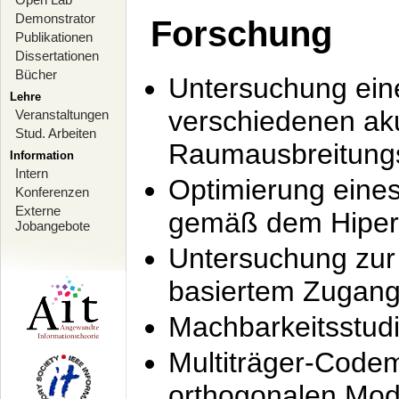
Demonstrator
Forschung
Publikationen
Dissertationen
Bücher
Untersuchung ein
Lehre
verschiedenen ak
Veranstaltungen
Stud. Arbeiten
Raumausbreitung
Information
Intern
Optimierung ein
Konferenzen
Externe
gemäß dem Hiperl
Jobangebote
Untersuchung zur 
basiertem Zugan
Machbarkeitsstud
Multiträger-Codem
orthogonalen Mod