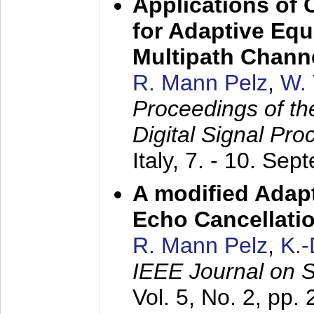
Applications of
for Adaptive Equ
Multipath Chann
R. Mann Pelz
,
W. 
Proceedings of th
Digital Signal Pr
Italy,
7. - 10. Sep
A modified Adapt
Echo Cancellati
R. Mann Pelz
,
K.
IEEE Journal on 
Vol. 5, No. 2, pp.