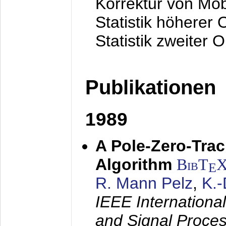
Korrektur von Mo
Statistik höherer
Statistik zweiter 
Publikationen
1989
A Pole-Zero-Tra
Algorithm
BibT
E
R. Mann Pelz
,
K.
IEEE Internationa
and Signal Proce