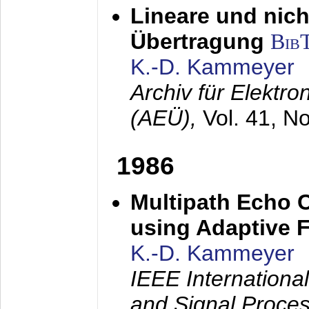
Lineare und nich
Übertragung
Bib
K.-D. Kammeyer
Archiv für Elektr
(AEÜ),
Vol. 41, N
1986
Multipath Echo 
using Adaptive F
K.-D. Kammeyer
IEEE Internationa
and Signal Proce