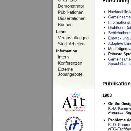
Forschung
Demonstrator
Publikationen
Hochmobile M
Gemeinsame O
Dissertationen
Informations
Bücher
Drahtlose Da
Lehre
Schichtüberg
Veranstaltungen
Entwicklung 
Stud. Arbeiten
Adaptive bli
Mehrträgersy
Information
Robuste Spre
Intern
Gemeinsame O
Konferenzen
Sprachübertr
Externe
Jobangebote
Publikatio
1983
On the Desig
K.-D. Kamme
European Si
Probleme de
K.-D. Kamme
NTG-Fachberi