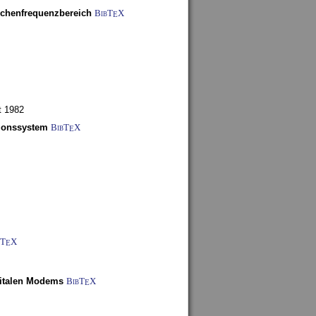
schenfrequenzbereich
BibT
X
E
t 1982
tionssystem
BibT
X
E
bT
X
E
gitalen Modems
BibT
X
E