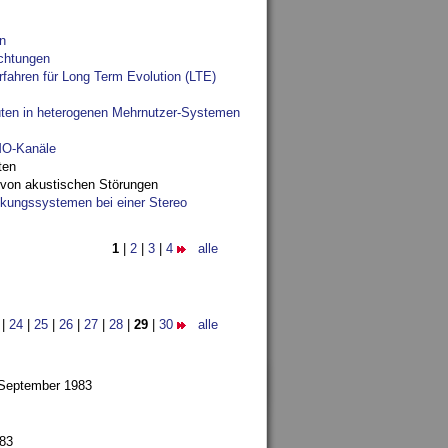
n
chtungen
fahren für Long Term Evolution (LTE)
ten in heterogenen Mehrnutzer-Systemen
IMO-Kanäle
ten
 von akustischen Störungen
ungssystemen bei einer Stereo
1
|
2
|
3
|
4
alle
|
24
|
25
|
26
|
27
|
28
|
29
|
30
alle
 September 1983
983