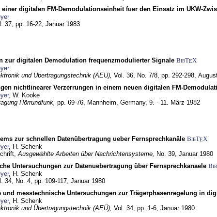
g einer digitalen FM-Demodulationseinheit fuer den Einsatz im UKW-Zwi
yer
l. 37, pp. 16-22,
Januar 1983
n zur digitalen Demodulation frequenzmodulierter Signale
BibT
X
E
yer
lektronik und Übertragungstechnik (AEÜ),
Vol. 36, No. 7/8, pp. 292-298,
Augus
gen nichtlinearer Verzerrungen in einem neuen digitalen FM-Demodula
yer
, W. Kooke
tagung Hörrundfunk,
pp. 69-76,
Mannheim, Germany,
9. - 11. März 1982
dems zur schnellen Datenübertragung ueber Fernsprechkanäle
BibT
X
E
yer
, H. Schenk
chrift,
Ausgewählte Arbeiten über Nachrichtensysteme,
No. 39,
Januar 1980
che Untersuchungen zur Datenuebertragung über Fernsprechkanaele
Bi
yer
, H. Schenk
l. 34, No. 4, pp. 109-117,
Januar 1980
e und messtechnische Untersuchungen zur Trägerphasenregelung in di
yer
, H. Schenk
lektronik und Übertragungstechnik (AEÜ),
Vol. 34, pp. 1-6,
Januar 1980