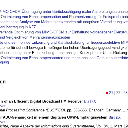
IMO-OFDM-Übertragung unter Berücksichtigung realer Ausbreitungsszenarie
ptimierung von Echokompensation und Raumentzerrung für Freisprecheinri
theoretische Analyse von Mehrnutzerszenarien mit adaptiven Vorcodierungsver
tenübertragung in KFZ
reifende Optimierung von MIMO-OFDM zur Einhaltung vorgegebener Dienstgü
und Vergleich von Mehrantennenkonzepten
nde und semi-blinde Entzerrung und Kanalschätzung für frequenzselektive M
steme für schnell bewegte Empfänger bei hohen Übertragungsgeschwindigkei
cherkennung unter Einbeziehung mehrkanaliger Konzepte zur Unterdrückung
ptimierung von Echokompensatoren und mehrkanaligen Geräuschunterdrück
agung
nen
21
|
22
|
23
n of an Efficient Digital Broadcast FM Receiver
BibT
X
E
yer
gnal Processing Conference (EUSIPCO),
pp. 355-358,
Erlangen, Germany,
1.
r ADU-Genauigkeit in einem digitalen UKW-Empfangssystem
BibT
X
E
yer
chte, Neue Aspekte der Informations-und Systemtheorie,
Vol. 84,
1. März 1