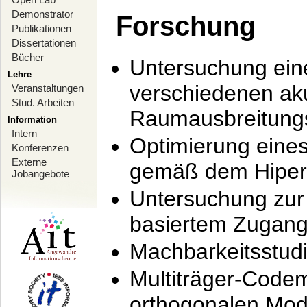
Demonstrator
Forschung
Publikationen
Dissertationen
Bücher
Untersuchung ein
Lehre
verschiedenen ak
Veranstaltungen
Stud. Arbeiten
Raumausbreitung
Information
Intern
Optimierung ein
Konferenzen
Externe
gemäß dem Hiperl
Jobangebote
Untersuchung zur 
basiertem Zugan
Machbarkeitsstud
Multiträger-Codem
orthogonalen Mod