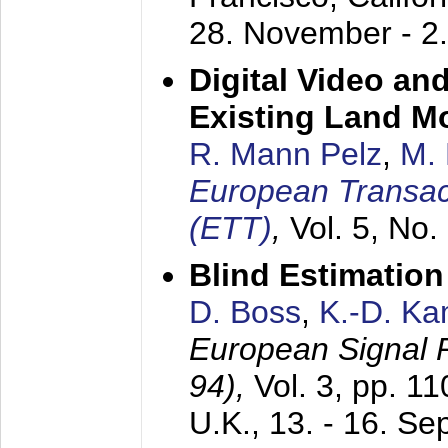
28. November - 2
Digital Video an
Existing Land M
R. Mann Pelz
,
M. 
European Transac
(ETT)
,
Vol. 5, No.
Blind Estimatio
D. Boss
,
K.-D. K
European Signal
94),
Vol. 3, pp. 1
U.K.,
13. - 16. S