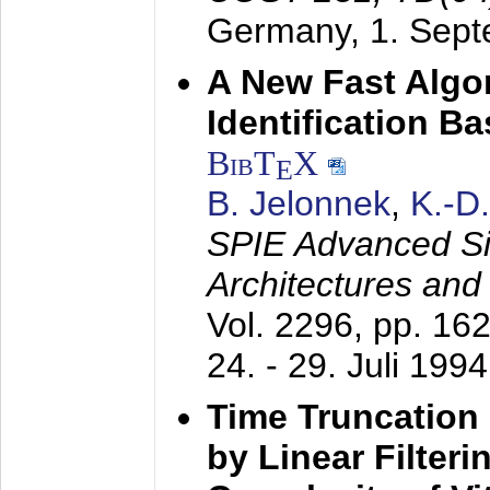
Germany,
1. Sep
A New Fast Algo
Identification B
BibT
X
E
B. Jelonnek
,
K.-D
SPIE Advanced Sig
Architectures and
Vol. 2296, pp. 16
24. - 29. Juli 1994
Time Truncation
by Linear Filter