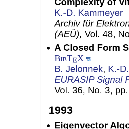
Complexity of Vi
K.-D. Kammeyer
Archiv für Elektr
(AEÜ),
Vol. 48, N
A Closed Form So
BibT
X
E
B. Jelonnek
,
K.-D
EURASIP Signal P
Vol. 36, No. 3, pp
1993
Eigenvector Algo