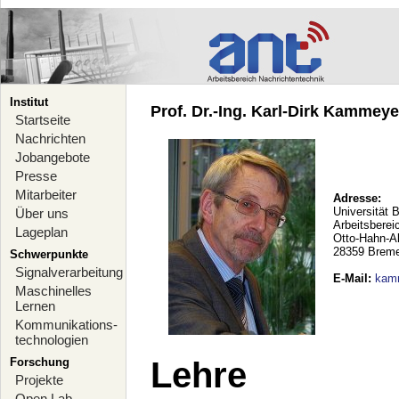
Institut
Prof. Dr.-Ing. Karl-Dirk Kammeyer
Startseite
Nachrichten
Jobangebote
Presse
Mitarbeiter
Adresse:
Universität 
Über uns
Arbeitsberei
Lageplan
Otto-Hahn-A
28359 Brem
Schwerpunkte
Signalverarbeitung
E-Mail
:
kam
Maschinelles
Lernen
Kommunikations-
technologien
Forschung
Lehre
Projekte
Open Lab