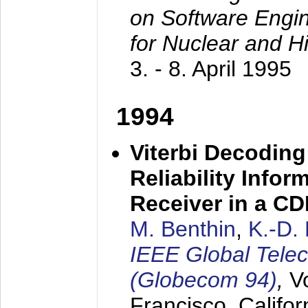
on Software Engine
for Nuclear and H
3. - 8. April 1995
1994
Viterbi Decoding
Reliability Info
Receiver in a C
M. Benthin
,
K.-D.
IEEE Global Tele
(Globecom 94)
,
V
Francisco, Califor