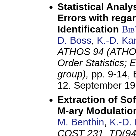
Statistical Anal
Errors with rega
Identification
Bi
D. Boss
,
K.-D. K
ATHOS 94 (ATHOS
Order Statistics;
group),
pp. 9-14,
12. September 1
Extraction of Sof
M-ary Modulatio
M. Benthin
,
K.-D.
COST 231, TD(94