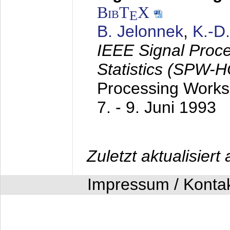
BibT
X
E
B. Jelonnek
,
K.-D
IEEE Signal Proc
Statistics (SPW-
Processing Worksh
7. - 9. Juni 1993
Zuletzt aktualisier
Impressum / Konta