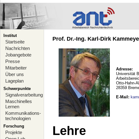
Institut
Prof. Dr.-Ing. Karl-Dirk Kammeyer
Startseite
Nachrichten
Jobangebote
Presse
Mitarbeiter
Adresse:
Universität 
Über uns
Arbeitsberei
Lageplan
Otto-Hahn-A
28359 Brem
Schwerpunkte
Signalverarbeitung
E-Mail
:
kam
Maschinelles
Lernen
Kommunikations-
technologien
Forschung
Lehre
Projekte
Open Lab