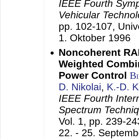
IEEE Fourth Sym
Vehicular Technol
pp. 102-107,
Univ
1. Oktober 1996
Noncoherent RA
Weighted Combi
Power Control
B
D. Nikolai
,
K.-D. 
IEEE Fourth Inte
Spectrum Techniq
Vol. 1, pp. 239-2
22. - 25. Septem