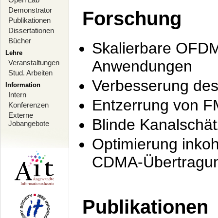
Demonstrator
Forschung
Publikationen
Dissertationen
Bücher
Skalierbare OFDM-
Lehre
Anwendungen
Veranstaltungen
Stud. Arbeiten
Verbesserung de
Information
Intern
Entzerrung von F
Konferenzen
Externe
Blinde Kanalschä
Jobangebote
Optimierung inko
CDMA-Übertragung
Publikationen