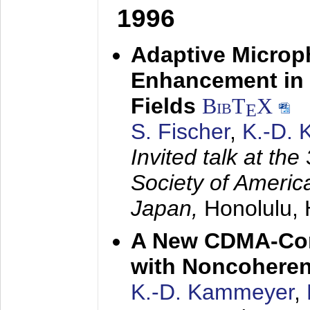
1996
Adaptive Microp
Enhancement in 
Fields
BibT
X
E
S. Fischer
,
K.-D.
Invited talk at the
Society of America
Japan,
Honolulu, 
A New CDMA-Con
with Noncoheren
K.-D. Kammeyer
,