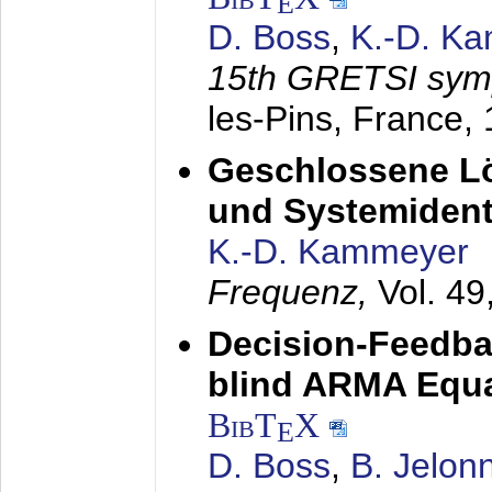
E
D. Boss
,
K.-D. K
15th GRETSI sy
les-Pins, France,
Geschlossene Lö
und Systemidenti
K.-D. Kammeyer
Frequenz,
Vol. 49
Decision-Feedba
blind ARMA Equal
BibT
X
E
D. Boss
,
B. Jelon