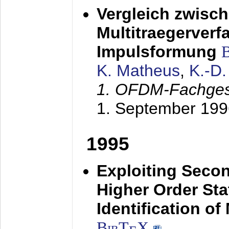
Vergleich zwisc
Multitraegerverf
Impulsformung
K. Matheus
,
K.-D
1. OFDM-Fachge
1. September 199
1995
Exploiting Secon
Higher Order Stat
Identification o
BibT
X