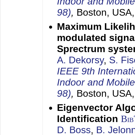
Indoor and Mobil
98)
,
Boston, USA
Maximum Likelih
modulated signal
Sprectrum syst
A. Dekorsy
,
S. Fis
IEEE 9th Internat
Indoor and Mobil
98)
,
Boston, USA
Eigenvector Alg
Identification
Bi
D. Boss
,
B. Jelon