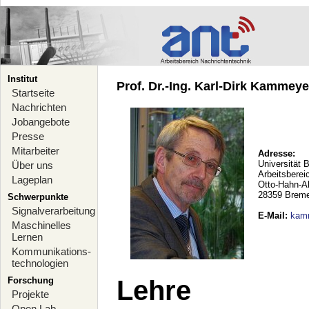
Institut
Prof. Dr.-Ing. Karl-Dirk Kammeyer
Startseite
Nachrichten
Jobangebote
Presse
Mitarbeiter
Adresse:
Universität 
Über uns
Arbeitsberei
Lageplan
Otto-Hahn-A
28359 Brem
Schwerpunkte
Signalverarbeitung
E-Mail
:
kam
Maschinelles
Lernen
Kommunikations-
technologien
Forschung
Lehre
Projekte
Open Lab