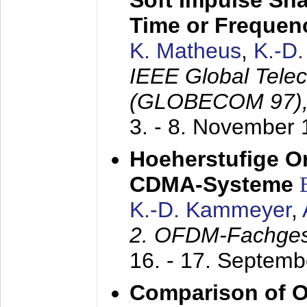
Soft Impulse Sha
Time or Frequenc
K. Matheus
,
K.-D
IEEE Global Tele
(GLOBECOM 97)
3. - 8. November
Hoeherstufige O
CDMA-Systeme
K.-D. Kammeyer
,
2. OFDM-Fachge
16. - 17. Septem
Comparison of O