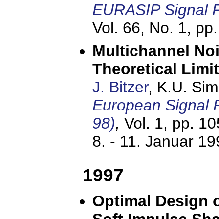
EURASIP Signal P
Vol. 66, No. 1, pp
Multichannel No
Theoretical Limi
J. Bitzer
, K.U. Si
European Signal
98)
,
Vol. 1, pp. 1
8. - 11. Januar 1
1997
Optimal Design o