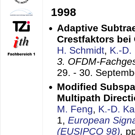
1998
Adaptive Subtra
Crestfaktors be
H. Schmidt
,
K.-D
3. OFDM-Fachge
29. - 30. Septem
Modified Subspa
Multipath Direct
M. Feng
,
K.-D. K
1,
European Signa
(EUSIPCO 98)
,
p