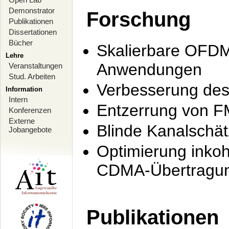
Demonstrator
Forschung
Publikationen
Dissertationen
Bücher
Skalierbare OFDM-
Lehre
Anwendungen
Veranstaltungen
Stud. Arbeiten
Verbesserung de
Information
Intern
Entzerrung von F
Konferenzen
Externe
Blinde Kanalschä
Jobangebote
Optimierung inko
CDMA-Übertragung
Publikationen