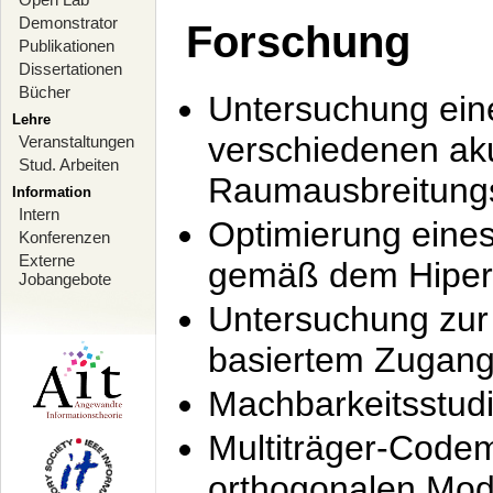
Demonstrator
Forschung
Publikationen
Dissertationen
Bücher
Untersuchung ein
Lehre
verschiedenen ak
Veranstaltungen
Stud. Arbeiten
Raumausbreitung
Information
Intern
Optimierung ein
Konferenzen
Externe
gemäß dem Hiperl
Jobangebote
Untersuchung zur 
basiertem Zugan
Machbarkeitsstud
Multiträger-Codem
orthogonalen Mod