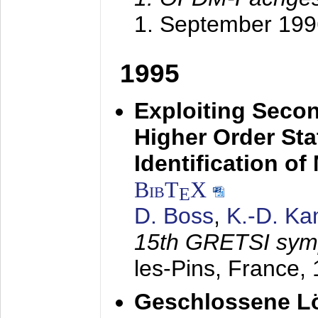
1. September 199
1995
Exploiting Secon
Higher Order Stat
Identification o
BibT
X
E
D. Boss
,
K.-D. K
15th GRETSI sy
les-Pins, France,
Geschlossene Lö