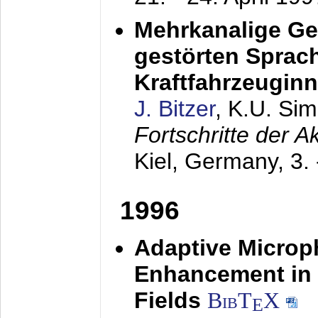
Mehrkanalige G
gestörten Sprach
Kraftfahrzeugin
J. Bitzer
, K.U. Si
Fortschritte der 
Kiel, Germany,
3.
1996
Adaptive Microp
Enhancement in 
Fields
BibT
X
E