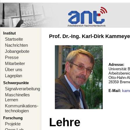
Institut
Prof. Dr.-Ing. Karl-Dirk Kammeyer
Startseite
Nachrichten
Jobangebote
Presse
Mitarbeiter
Adresse:
Universität 
Über uns
Arbeitsberei
Lageplan
Otto-Hahn-A
28359 Brem
Schwerpunkte
Signalverarbeitung
E-Mail
:
kam
Maschinelles
Lernen
Kommunikations-
technologien
Forschung
Lehre
Projekte
Open Lab