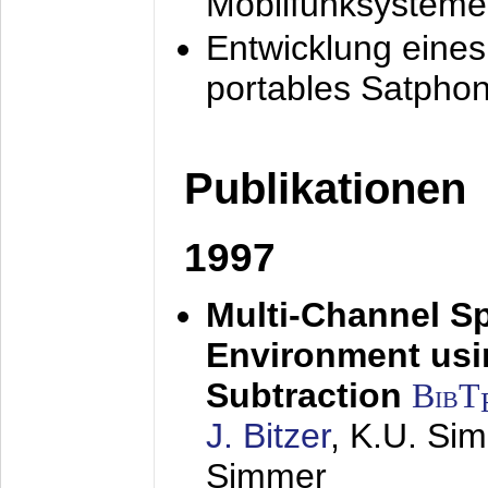
Mobilfunksysteme
Entwicklung eine
portables Satpho
Publikationen
1997
Multi-Channel S
Environment usin
Subtraction
BibT
J. Bitzer
, K.U. Si
Simmer