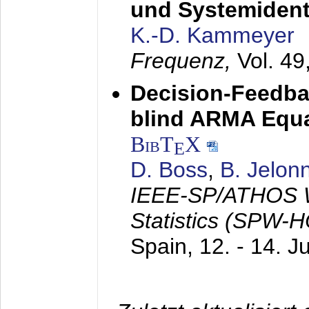
und Systemidenti
K.-D. Kammeyer
Frequenz,
Vol. 49
Decision-Feedba
blind ARMA Equal
BibT
X
E
D. Boss
,
B. Jelon
IEEE-SP/ATHOS W
Statistics (SPW-
Spain,
12. - 14. J