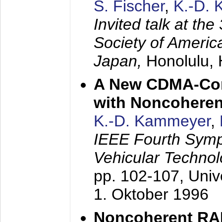
S. Fischer
,
K.-D.
Invited talk at the
Society of America
Japan,
Honolulu, 
A New CDMA-Con
with Noncoheren
K.-D. Kammeyer
,
IEEE Fourth Sym
Vehicular Technol
pp. 102-107,
Univ
1. Oktober 1996
Noncoherent RA