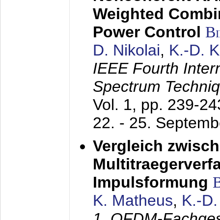
Weighted Combi
Power Control
B
D. Nikolai
,
K.-D. 
IEEE Fourth Inte
Spectrum Techniq
Vol. 1, pp. 239-2
22. - 25. Septem
Vergleich zwisc
Multitraegerverf
Impulsformung
K. Matheus
,
K.-D
1. OFDM-Fachge