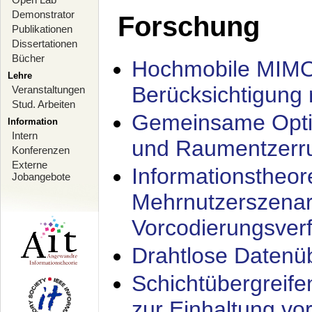
Demonstrator
Forschung
Publikationen
Dissertationen
Bücher
Hochmobile MIMO
Lehre
Berücksichtigung 
Veranstaltungen
Stud. Arbeiten
Gemeinsame Opti
Information
Intern
und Raumentzerru
Konferenzen
Externe
Informationstheor
Jobangebote
Mehrnutzerszenar
Vorcodierungsverf
Drahtlose Datenü
Schichtübergrei
zur Einhaltung vo