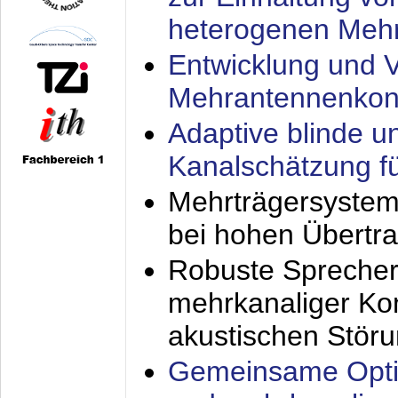
heterogenen Meh
Entwicklung und V
Mehrantennenkon
Adaptive blinde u
Kanalschätzung f
Mehrträgersystem
bei hohen Übertr
Robuste Sprecher
mehrkanaliger Ko
akustischen Stör
Gemeinsame Opti