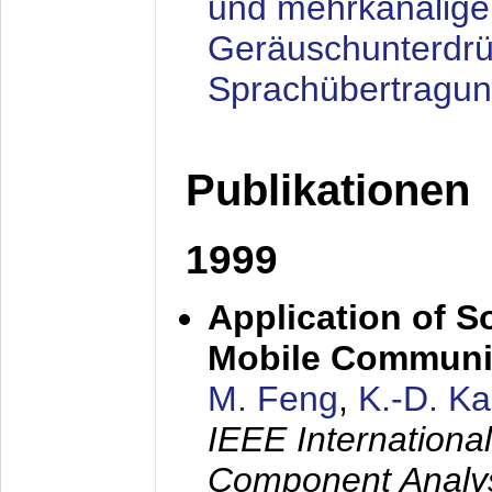
und mehrkanalige
Geräuschunterdrü
Sprachübertragu
Publikationen
1999
Application of S
Mobile Communi
M. Feng
,
K.-D. K
IEEE Internation
Component Analysi