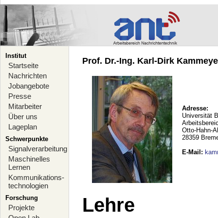
Institut
Prof. Dr.-Ing. Karl-Dirk Kammeyer
Startseite
Nachrichten
Jobangebote
Presse
Mitarbeiter
Adresse:
Universität 
Über uns
Arbeitsberei
Lageplan
Otto-Hahn-A
28359 Brem
Schwerpunkte
Signalverarbeitung
E-Mail
:
kam
Maschinelles
Lernen
Kommunikations-
technologien
Forschung
Lehre
Projekte
Open Lab