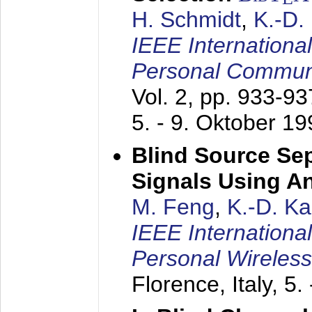
H. Schmidt
,
K.-D
IEEE Internationa
Personal Commun
Vol. 2, pp. 933-9
5. - 9. Oktober 1
Blind Source Se
Signals Using A
M. Feng
,
K.-D. K
IEEE Internationa
Personal Wireles
Florence, Italy,
5.