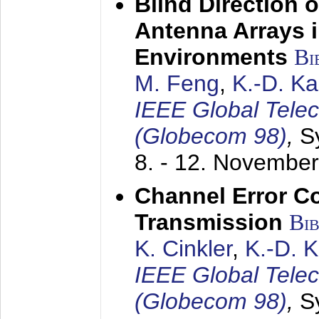
Blind Direction o
Antenna Arrays 
Environments
Bi
M. Feng
,
K.-D. K
IEEE Global Tele
(Globecom 98)
,
S
8. - 12. Novembe
Channel Error C
Transmission
Bi
K. Cinkler
,
K.-D. 
IEEE Global Tele
(Globecom 98)
,
S