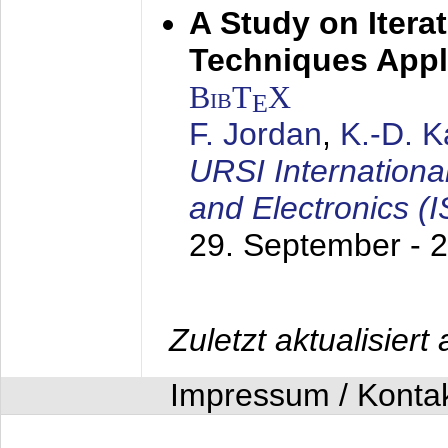
A Study on Itera
Techniques Appl
BibT
X
E
F. Jordan
,
K.-D. 
URSI Internation
and Electronics (
29. September - 
Zuletzt aktualisier
Impressum / Konta