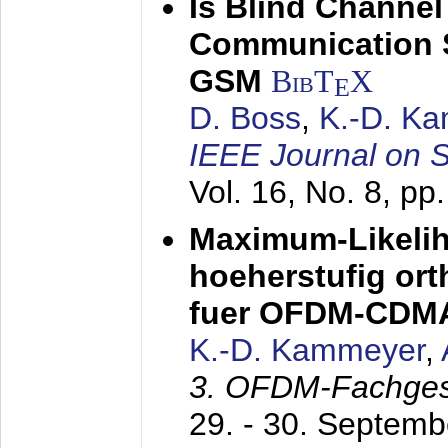
Is Blind Channel
Communication 
GSM
BibT
X
E
D. Boss
,
K.-D. K
IEEE Journal on 
Vol. 16, No. 8, p
Maximum-Likeli
hoeherstufig or
fuer OFDM-CDM
K.-D. Kammeyer
,
3. OFDM-Fachge
29. - 30. Septem