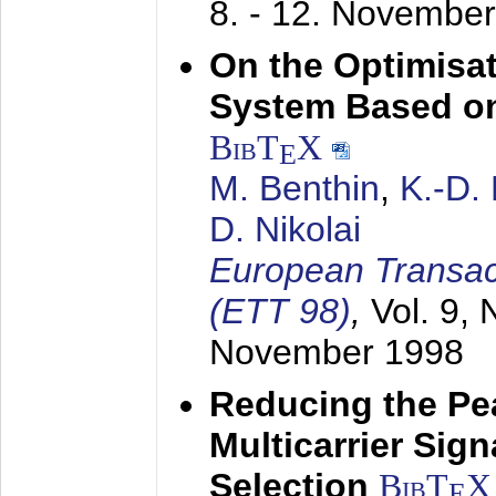
8. - 12. Novembe
On the Optimisa
System Based on
BibT
X
E
M. Benthin
,
K.-D.
D. Nikolai
European Transac
(ETT 98)
,
Vol. 9, 
November 1998
Reducing the Pe
Multicarrier Sig
Selection
BibT
X
E