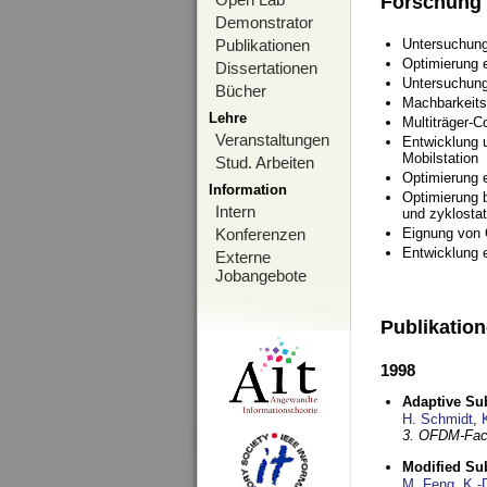
Forschung
Demonstrator
Publikationen
Untersuchung
Optimierung
Dissertationen
Untersuchung
Bücher
Machbarkeits
Lehre
Multiträger-C
Veranstaltungen
Entwicklung u
Mobilstation
Stud. Arbeiten
Optimierung 
Information
Optimierung 
Intern
und zyklostat
Konferenzen
Eignung von
Entwicklung 
Externe
Jobangebote
Publikatio
1998
Adaptive Sub
H. Schmidt
,
3. OFDM-Fac
Modified Su
M. Feng
,
K.-