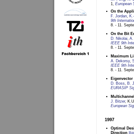
1,
European 
On the Appl
F. Jordan
,
K.
9th Internat
8. - 11. Sep
On the Bit 
D. Nikolai
,
A.
IEEE 9th Int
8. - 11. Sep
Maximum Lik
A. Dekorsy
,
S
IEEE 9th Int
8. - 11. Sep
Eigenvector 
D. Boss
,
B. 
EURASIP Sig
Multichannel
J. Bitzer
, K.
European Sig
1997
Optimal Desi
Direction
Bi