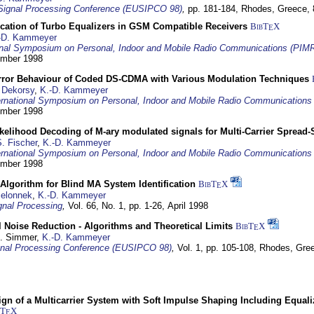
Signal Processing Conference (EUSIPCO 98)
,
pp. 181-184,
Rhodes, Greece,
ication of Turbo Equalizers in GSM Compatible Receivers
BibT
X
E
-D. Kammeyer
ional Symposium on Personal, Indoor and Mobile Radio Communications (PIM
tember 1998
Error Behaviour of Coded DS-CDMA with Various Modulation Techniques
 Dekorsy
,
K.-D. Kammeyer
ernational Symposium on Personal, Indoor and Mobile Radio Communication
tember 1998
elihood Decoding of M-ary modulated signals for Multi-Carrier Spread
. Fischer
,
K.-D. Kammeyer
ernational Symposium on Personal, Indoor and Mobile Radio Communication
tember 1998
Algorithm for Blind MA System Identification
BibT
X
E
Jelonnek
,
K.-D. Kammeyer
nal Processing
,
Vol. 66, No. 1, pp. 1-26,
April 1998
 Noise Reduction - Algorithms and Theoretical Limits
BibT
X
E
U. Simmer,
K.-D. Kammeyer
nal Processing Conference (EUSIPCO 98)
,
Vol. 1, pp. 105-108,
Rhodes, Gre
gn of a Multicarrier System with Soft Impulse Shaping Including Equali
bT
X
E