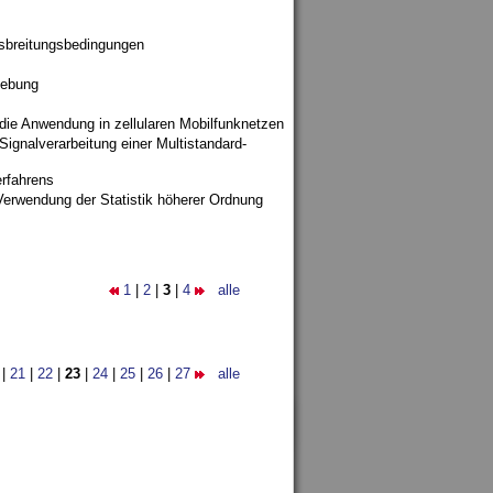
sbreitungsbedingungen
gebung
 die Anwendung in zellularen Mobilfunknetzen
ignalverarbeitung einer Multistandard-
rfahrens
Verwendung der Statistik höherer Ordnung
1
|
2
|
3
|
4
alle
|
21
|
22
|
23
|
24
|
25
|
26
|
27
alle