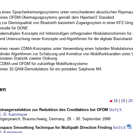
 eines Spracherkennungssystems unter verschiedenen akustischen Raumau
 eines OFDM-Übertragungssytems gemäß dem Hiperlan/2 Standard
 zur Dienstqualität von Bluetooth basiertem Zugangssytem in einer KFZ-Um
studie für DÜNE
odemultiplex Konzepte mit höherstufigen orthogonalen Modulationsformen für
nd Untersuchung neuer Konzepte und Algorithmen für die digitale Basisband-S
eines neuen CDMA-Konzeptes unter Verwendung eines hybriden Modulationve
blinder Algorithmen zur Schätzung und Korrektur von Mobilfunkkanälen unter 
ionären Statistik zweiter Ordnung
 CDMA und OFDM für zukünftige Mobilfunksysteme
eines 16 QAM-Demodulators für ein portables Satphone M4
nen
18
|
19
|
20
traegerselektion zur Reduktion des Crestfaktors bei OFDM
BibT
X
E
K.-D. Kammeyer
hgespraech,
Braunschweig, Germany,
29. - 30. September 1998
bspace Smoothing Technique for Multipath Direction Finding
BibT
X
E
D. Kammeyer