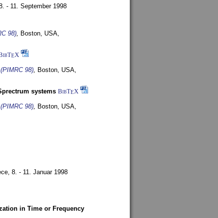
8. - 11. September 1998
RC 98)
,
Boston, USA,
BibT
X
E
s (PIMRC 98)
,
Boston, USA,
-Sprectrum systems
BibT
X
E
s (PIMRC 98)
,
Boston, USA,
ece,
8. - 11. Januar 1998
zation in Time or Frequency