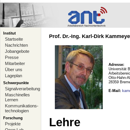
Institut
Prof. Dr.-Ing. Karl-Dirk Kammeyer
Startseite
Nachrichten
Jobangebote
Presse
Mitarbeiter
Adresse:
Universität 
Über uns
Arbeitsberei
Lageplan
Otto-Hahn-A
28359 Brem
Schwerpunkte
Signalverarbeitung
E-Mail
:
kam
Maschinelles
Lernen
Kommunikations-
technologien
Forschung
Lehre
Projekte
Open Lab