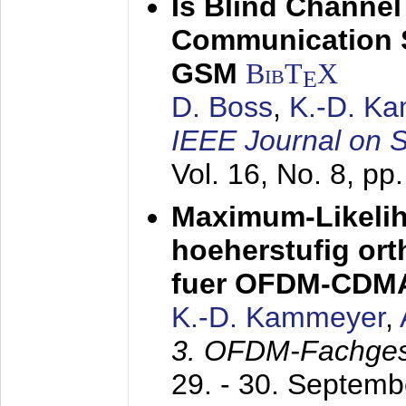
Is Blind Channel
Communication 
GSM
BibT
X
E
D. Boss
,
K.-D. K
IEEE Journal on 
Vol. 16, No. 8, p
Maximum-Likeli
hoeherstufig or
fuer OFDM-CDM
K.-D. Kammeyer
,
3. OFDM-Fachge
29. - 30. Septem