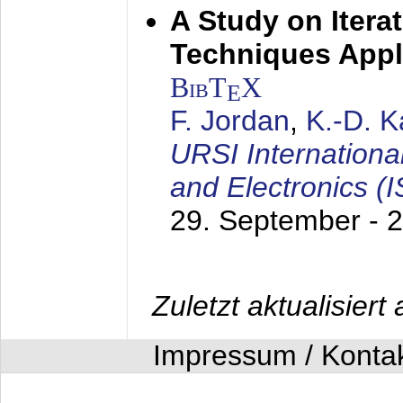
A Study on Itera
Techniques Appl
BibT
X
E
F. Jordan
,
K.-D. 
URSI Internation
and Electronics (
29. September - 
Zuletzt aktualisier
Impressum / Konta