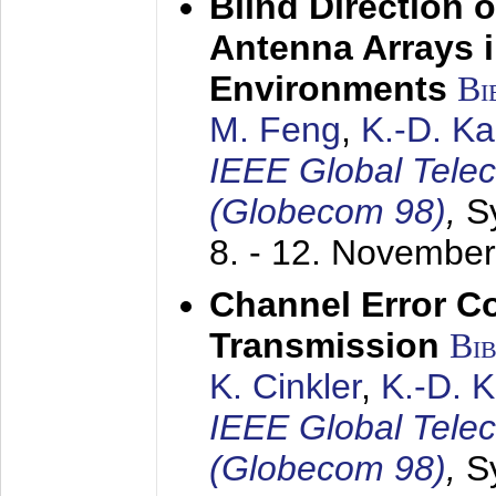
Blind Direction o
Antenna Arrays 
Environments
Bi
M. Feng
,
K.-D. K
IEEE Global Tele
(Globecom 98)
,
S
8. - 12. Novembe
Channel Error C
Transmission
Bi
K. Cinkler
,
K.-D. 
IEEE Global Tele
(Globecom 98)
,
S