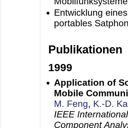
Mobilfunksysteme
Entwicklung eine
portables Satpho
Publikationen
1999
Application of S
Mobile Communi
M. Feng
,
K.-D. K
IEEE Internation
Component Analysi