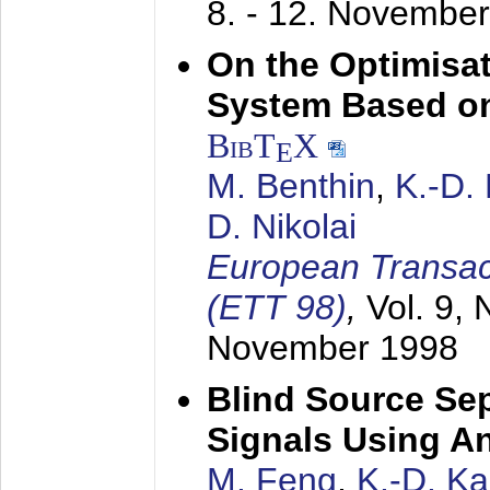
8. - 12. Novembe
On the Optimisa
System Based on
BibT
X
E
M. Benthin
,
K.-D.
D. Nikolai
European Transac
(ETT 98)
,
Vol. 9, 
November 1998
Blind Source Se
Signals Using A
M. Feng
,
K.-D. K