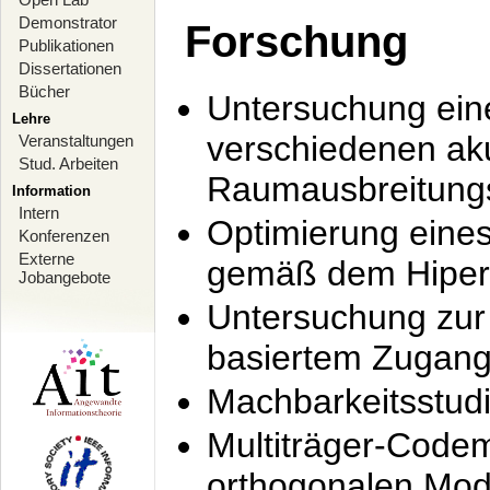
Demonstrator
Forschung
Publikationen
Dissertationen
Bücher
Untersuchung ein
Lehre
verschiedenen ak
Veranstaltungen
Stud. Arbeiten
Raumausbreitung
Information
Intern
Optimierung ein
Konferenzen
Externe
gemäß dem Hiperl
Jobangebote
Untersuchung zur 
basiertem Zugan
Machbarkeitsstud
Multiträger-Codem
orthogonalen Mod