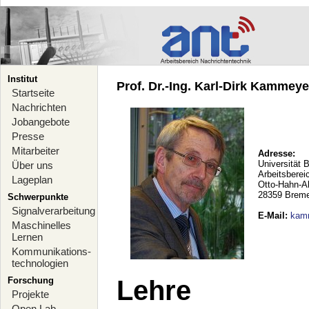
Institut
Prof. Dr.-Ing. Karl-Dirk Kammeyer
Startseite
Nachrichten
Jobangebote
Presse
Mitarbeiter
Adresse:
Universität 
Über uns
Arbeitsberei
Lageplan
Otto-Hahn-A
28359 Brem
Schwerpunkte
Signalverarbeitung
E-Mail
:
kam
Maschinelles
Lernen
Kommunikations-
technologien
Forschung
Lehre
Projekte
Open Lab