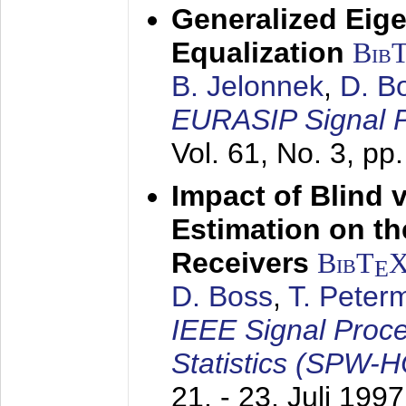
Generalized Eige
Equalization
Bib
B. Jelonnek
,
D. B
EURASIP Signal P
Vol. 61, No. 3, pp
Impact of Blind 
Estimation on t
Receivers
BibT
E
D. Boss
,
T. Peter
IEEE Signal Proc
Statistics (SPW-
21. - 23. Juli 1997