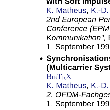
with Soft Impul
K. Matheus
,
K.-D
2nd European Per
Conference (EPMC
Kommunikation",
1. September 199
Synchronisation
(Multicarrier Sy
BibT
X
E
K. Matheus
,
K.-D
2. OFDM-Fachge
1. September 199