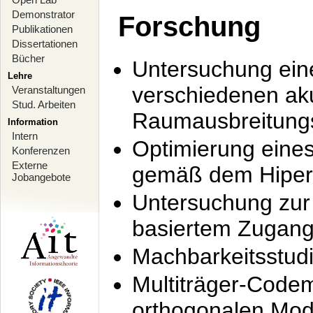
Demonstrator
Forschung
Publikationen
Dissertationen
Bücher
Untersuchung ein
Lehre
verschiedenen ak
Veranstaltungen
Stud. Arbeiten
Raumausbreitung
Information
Intern
Optimierung ein
Konferenzen
Externe
gemäß dem Hiperl
Jobangebote
Untersuchung zur 
basiertem Zugan
Machbarkeitsstud
Multiträger-Codem
orthogonalen Mod