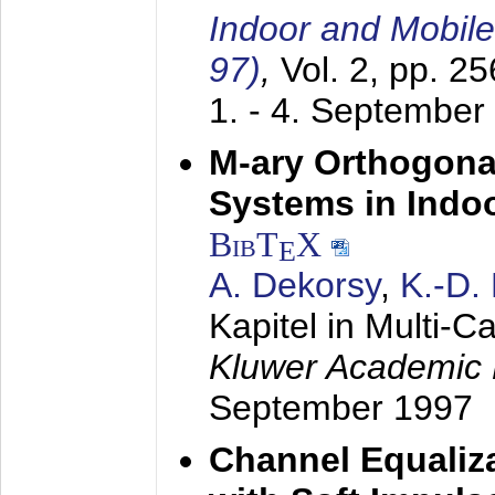
Indoor and Mobil
97)
,
Vol. 2, pp. 2
1. - 4. September
M-ary Orthogona
Systems in Indo
BibT
X
E
A. Dekorsy
,
K.-D.
Kapitel in Multi-
Kluwer Academic 
September 1997
Channel Equaliza