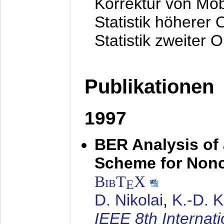
Korrektur von Mo
Statistik höherer
Statistik zweiter 
Publikationen
1997
BER Analysis of
Scheme for Non
BibT
X
E
D. Nikolai
,
K.-D. 
IEEE 8th Internat