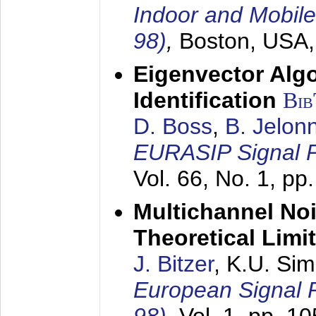
Indoor and Mobil
98)
,
Boston, USA
Eigenvector Alg
Identification
Bi
D. Boss
,
B. Jelon
EURASIP Signal P
Vol. 66, No. 1, pp
Multichannel No
Theoretical Limi
J. Bitzer
, K.U. Si
European Signal