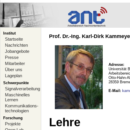
Institut
Prof. Dr.-Ing. Karl-Dirk Kammeyer
Startseite
Nachrichten
Jobangebote
Presse
Mitarbeiter
Adresse:
Universität 
Über uns
Arbeitsberei
Lageplan
Otto-Hahn-A
28359 Brem
Schwerpunkte
Signalverarbeitung
E-Mail
:
kam
Maschinelles
Lernen
Kommunikations-
technologien
Forschung
Lehre
Projekte
Open Lab