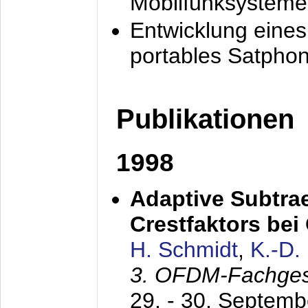
Mobilfunksysteme
Entwicklung eine
portables Satpho
Publikationen
1998
Adaptive Subtra
Crestfaktors be
H. Schmidt
,
K.-D
3. OFDM-Fachge
29. - 30. Septem