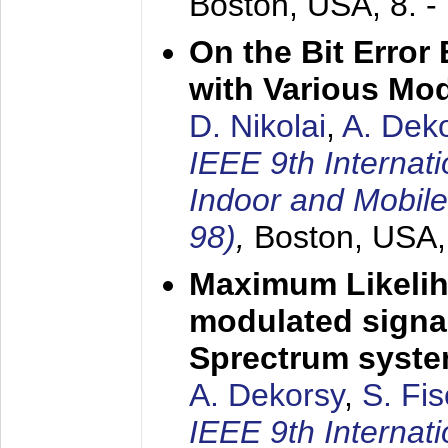
Boston, USA,
8. 
On the Bit Erro
with Various Mo
D. Nikolai
,
A. Dek
IEEE 9th Internat
Indoor and Mobil
98)
,
Boston, USA
Maximum Likelih
modulated signal
Sprectrum syst
A. Dekorsy
,
S. Fis
IEEE 9th Internat