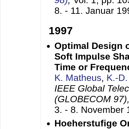
98)
,
Vol. 1, pp. 1
8. - 11. Januar 1
1997
Optimal Design o
Soft Impulse Sha
Time or Frequenc
K. Matheus
,
K.-D
IEEE Global Tele
(GLOBECOM 97)
3. - 8. November
Hoeherstufige O