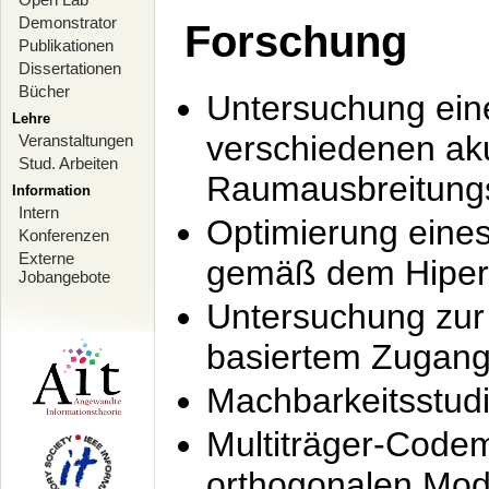
Demonstrator
Forschung
Publikationen
Dissertationen
Bücher
Untersuchung ein
Lehre
verschiedenen ak
Veranstaltungen
Stud. Arbeiten
Raumausbreitung
Information
Intern
Optimierung ein
Konferenzen
Externe
gemäß dem Hiperl
Jobangebote
Untersuchung zur 
basiertem Zugan
Machbarkeitsstud
Multiträger-Codem
orthogonalen Mod