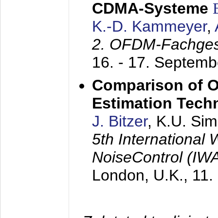
CDMA-Systeme
K.-D. Kammeyer
,
2. OFDM-Fachge
16. - 17. Septem
Comparison of O
Estimation Tech
J. Bitzer
, K.U. Si
5th International
NoiseControl (I
London, U.K.,
11.