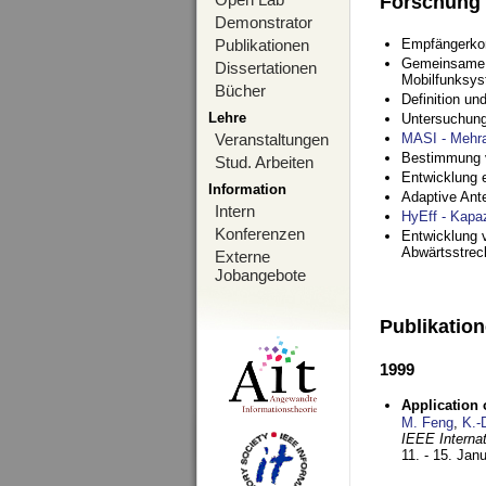
Forschung
Demonstrator
Publikationen
Empfängerko
Gemeinsame O
Dissertationen
Mobilfunksy
Bücher
Definition u
Lehre
Untersuchung
Veranstaltungen
MASI - Mehr
Bestimmung v
Stud. Arbeiten
Entwicklung 
Information
Adaptive Ant
Intern
HyEff - Kapa
Konferenzen
Entwicklung v
Abwärtsstre
Externe
Jobangebote
Publikatio
1999
Application
M. Feng
,
K.-
IEEE Interna
11. - 15. Jan