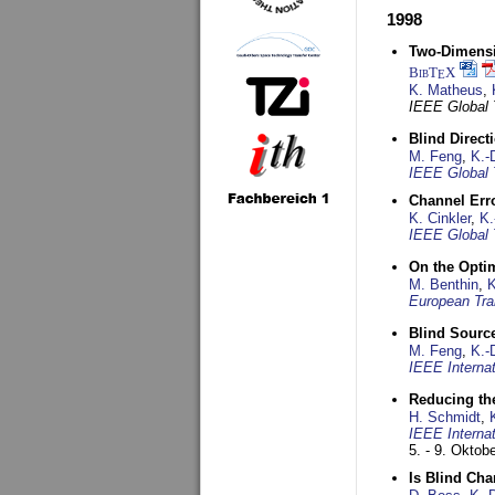
1998
Two-Dimensio
BibT
X
E
K. Matheus
,
IEEE Global
Blind Direct
M. Feng
,
K.-
IEEE Global 
Channel Err
K. Cinkler
,
K.
IEEE Global 
On the Opti
M. Benthin
,
K
European Tra
Blind Sourc
M. Feng
,
K.-
IEEE Interna
Reducing the
H. Schmidt
,
IEEE Interna
5. - 9. Oktob
Is Blind Ch