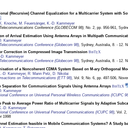
nal (Recursive) Channel Equalization for a Multicarrier System with S
K. Knoche
,
M. Feuersänger
,
K.-D. Kammeyer
 Telecommunications Conference (GLOBECOM 98),
No. 2, pp. 956-961,
Sydne
ion of Arrival Estimation Using Antenna Arrays in Multipath Communica
D. Kammeyer
Telecommunications Conference (Globecom 98)
,
Sydney, Australia,
8. - 12.
or Correction in Compressed Image Transmission
BibT
X
E
-D. Kammeyer
Telecommunications Conference (Globecom 98)
,
Sydney, Australia,
8. - 12.
misation of a Noncoherent CDMA System Based on M-ary Orthogonal Mo
.-D. Kammeyer
,
R. Mann Pelz
,
D. Nikolai
nsactions on Telecommunications (ETT 98)
,
Vol. 9, No. 6, pp. 497-506,
Nove
e Separation for Communication Signals Using Antenna Arrays
BibT
X
E
D. Kammeyer
tional Conference on Universal Personal Wireless Communications (ICUPC 98
 Peak to Average Power Ratio of Multicarrier Signals by Adaptive Subca
K.-D. Kammeyer
tional Conference on Universal Personal Communications (ICUPC 98)
,
Vol. 2
er 1998
annel Estimation feasible in Mobile Communication Systems? A Study 