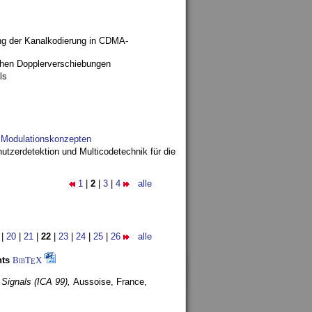
ng der Kanalkodierung in CDMA-
ohen Dopplerverschiebungen
ls
d Modulationskonzepten
utzerdetektion und Multicodetechnik für die
1
|
2
|
3
|
4
alle
|
20
|
21
|
22
|
23
|
24
|
25
|
26
alle
nts
BibT
X
E
 Signals (ICA 99),
Aussoise, France,