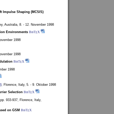
oft Impulse Shaping (MCSIS)
y, Australia,
8. - 12. November 1998
tion Environments
BibT
X
E
 November 1998
 November 1998
dulation
BibT
X
E
mber 1998
)
,
Florence, Italy,
5. - 9. Oktober 1998
rrier Selection
BibT
X
E
, pp. 933-937,
Florence, Italy,
based on GSM
BibT
X
E