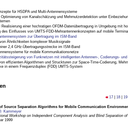
nzepte für HSDPA und Multi-Antennensysteme
ptimierung von Kanalschätzung und Mehrnutzerdetektion unter Einbeziehu
stemen
nd Realisierung einer hochratigen OFDM-Datenübertragung in Umgebung mit h
 des Einflusses von UMTS-FDD-Mehrantennenkonzepten auf mobile Termina
antennensystem zur Übertragung im ISM-Band
on Ähnlichkeiten komplexer Musiksignale
einer 2,4 GHz-Übertragungsstrecke im ISM-Band
ennensysteme für mobile Kommunikationsnetze
zitätssteigerung von Funknetzen mit intelligenten Antennen-, Codierungs- un
on effizienten Algorithmen und Struckturen zur Space-Time-Codierung, Mehrn
cke in einem Frequenzduplex (FDD) UMTS-System
nen
17
|
18
|
19
 of Source Separation Algorithms for Mobile Communication Environme
D. Kammeyer
tional Workshop on Independent Component Analysis and Blind Separation of
uar 1999