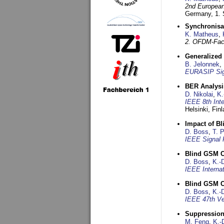
2nd European
Germany,
1.
Synchronisa
K. Matheus
,
2. OFDM-Fac
Generalized 
B. Jelonnek
,
EURASIP Sig
BER Analysi
D. Nikolai
,
K.
IEEE 8th Int
Helsinki, Fin
Impact of B
D. Boss
,
T. 
IEEE Signal 
Blind GSM C
D. Boss
,
K.-
IEEE Interna
Blind GSM C
D. Boss
,
K.-
IEEE 47th Ve
Suppression
M. Feng
,
K.-