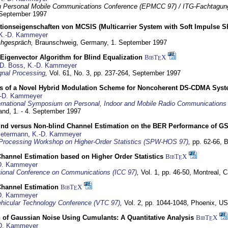
 Personal Mobile Communications Conference (EPMCC 97) / ITG-Fachtagun
 September 1997
tionseigenschaften von MCSIS (Multicarrier System with Soft Impulse S
K.-D. Kammeyer
hgespräch,
Braunschweig, Germany,
1. September 1997
Eigenvector Algorithm for Blind Equalization
BibT
X
E
D. Boss
,
K.-D. Kammeyer
nal Processing
,
Vol. 61, No. 3, pp. 237-264,
September 1997
s of a Novel Hybrid Modulation Scheme for Noncoherent DS-CDMA Sys
-D. Kammeyer
ernational Symposium on Personal, Indoor and Mobile Radio Communication
land,
1. - 4. September 1997
lind versus Non-blind Channel Estimation on the BER Performance of G
Petermann
,
K.-D. Kammeyer
Processing Workshop on Higher-Order Statistics (SPW-HOS 97)
,
pp. 62-66,
B
hannel Estimation based on Higher Order Statistics
BibT
X
E
D. Kammeyer
tional Conference on Communications (ICC 97)
,
Vol. 1, pp. 46-50,
Montreal, 
hannel Estimation
BibT
X
E
D. Kammeyer
hicular Technology Conference (VTC 97)
,
Vol. 2, pp. 1044-1048,
Phoenix, U
 of Gaussian Noise Using Cumulants: A Quantitative Analysis
BibT
X
E
D. Kammeyer