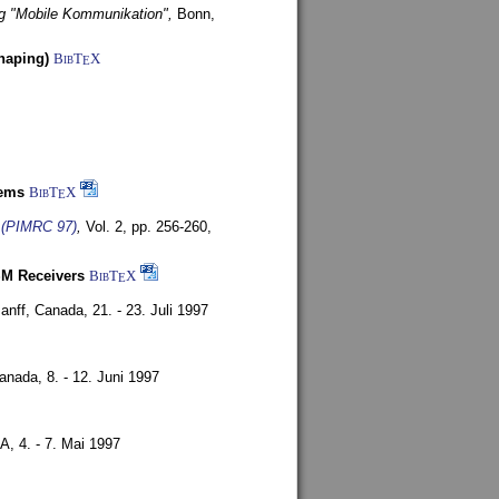
g "Mobile Kommunikation",
Bonn,
haping)
BibT
X
E
tems
BibT
X
E
s (PIMRC 97)
,
Vol. 2, pp. 256-260,
SM Receivers
BibT
X
E
anff, Canada,
21. - 23. Juli 1997
Canada,
8. - 12. Juni 1997
SA,
4. - 7. Mai 1997