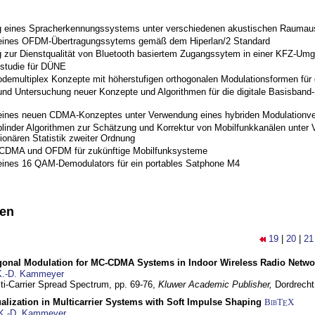
 eines Spracherkennungssystems unter verschiedenen akustischen Raumau
 eines OFDM-Übertragungssytems gemäß dem Hiperlan/2 Standard
 zur Dienstqualität von Bluetooth basiertem Zugangssytem in einer KFZ-Um
studie für DÜNE
odemultiplex Konzepte mit höherstufigen orthogonalen Modulationsformen für
nd Untersuchung neuer Konzepte und Algorithmen für die digitale Basisband-S
eines neuen CDMA-Konzeptes unter Verwendung eines hybriden Modulationve
blinder Algorithmen zur Schätzung und Korrektur von Mobilfunkkanälen unter 
ionären Statistik zweiter Ordnung
 CDMA und OFDM für zukünftige Mobilfunksysteme
eines 16 QAM-Demodulators für ein portables Satphone M4
nen
19
|
20
|
21
gonal Modulation for MC-CDMA Systems in Indoor Wireless Radio Netwo
K.-D. Kammeyer
lti-Carrier Spread Spectrum,
pp. 69-76,
Kluwer Academic Publisher,
Dordrecht
lization in Multicarrier Systems with Soft Impulse Shaping
BibT
X
E
K.-D. Kammeyer