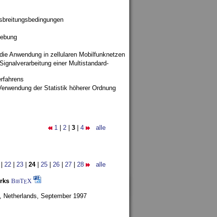
sbreitungsbedingungen
gebung
 die Anwendung in zellularen Mobilfunknetzen
ignalverarbeitung einer Multistandard-
rfahrens
Verwendung der Statistik höherer Ordnung
1
|
2
|
3
|
4
alle
|
22
|
23
|
24
|
25
|
26
|
27
|
28
alle
rks
BibT
X
E
, Netherlands,
September 1997