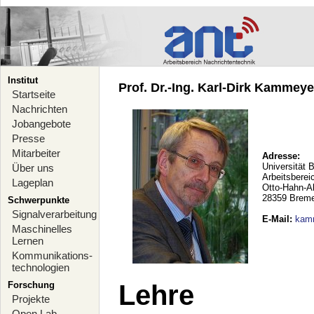
Institut
Prof. Dr.-Ing. Karl-Dirk Kammeyer
Startseite
Nachrichten
Jobangebote
Presse
Mitarbeiter
Adresse:
Universität 
Über uns
Arbeitsberei
Lageplan
Otto-Hahn-A
28359 Brem
Schwerpunkte
Signalverarbeitung
E-Mail
:
kam
Maschinelles
Lernen
Kommunikations-
technologien
Forschung
Lehre
Projekte
Open Lab