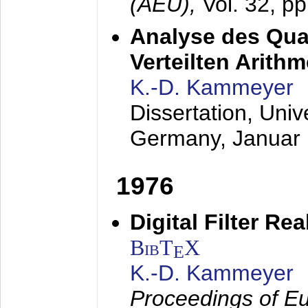
(AEÜ),
Vol. 32, p
Analyse des Quan
Verteilten Arithm
K.-D. Kammeyer
Dissertation, Univ
Germany,
Januar
1976
Digital Filter Re
BibT
X
E
K.-D. Kammeyer
Proceedings of Eu