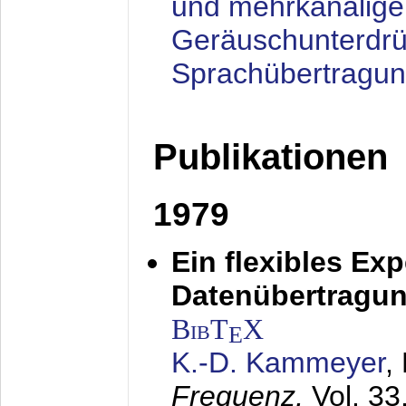
und mehrkanalige
Geräuschunterdrü
Sprachübertragu
Publikationen
1979
Ein flexibles Ex
Datenübertragung
BibT
X
E
K.-D. Kammeyer
,
Frequenz,
Vol. 33