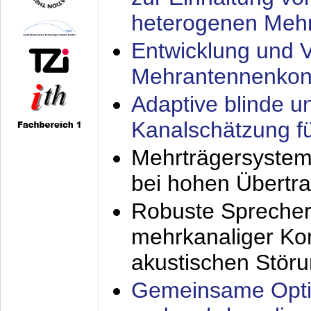
heterogenen Meh
Entwicklung und V
Mehrantennenkon
Adaptive blinde u
Kanalschätzung f
Mehrträgersystem
bei hohen Übertr
Robuste Sprecher
mehrkanaliger Ko
akustischen Stör
Gemeinsame Opti