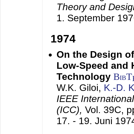
Theory and Desig
1. September 197
1974
On the Design of
Low-Speed and 
Technology
BibT
W.K. Giloi,
K.-D.
IEEE Internation
(ICC),
Vol. 39C, p
17. - 19. Juni 197