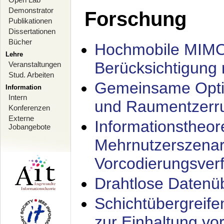
Demonstrator
Forschung
Publikationen
Dissertationen
Bücher
Hochmobile MIMO
Lehre
Berücksichtigung 
Veranstaltungen
Stud. Arbeiten
Gemeinsame Opti
Information
Intern
und Raumentzerru
Konferenzen
Externe
Informationstheor
Jobangebote
Mehrnutzerszenar
Vorcodierungsverf
Drahtlose Datenü
Schichtübergrei
zur Einhaltung vo