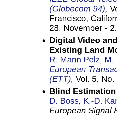
(Globecom 94)
,
V
Francisco, Califor
28. November - 2
Digital Video an
Existing Land M
R. Mann Pelz
,
M. 
European Transac
(ETT)
,
Vol. 5, No.
Blind Estimatio
D. Boss
,
K.-D. K
European Signal