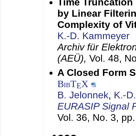
Time Truncation
by Linear Filter
Complexity of Vi
K.-D. Kammeyer
Archiv für Elektr
(AEÜ),
Vol. 48, N
A Closed Form So
BibT
X
E
B. Jelonnek
,
K.-D
EURASIP Signal P
Vol. 36, No. 3, pp