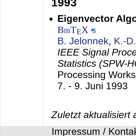
1993
Eigenvector Algo
BibT
X
E
B. Jelonnek
,
K.-D
IEEE Signal Proc
Statistics (SPW-
Processing Worksh
7. - 9. Juni 1993
Zuletzt aktualisier
Impressum / Konta