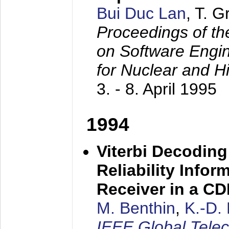
Bui Duc Lan
, T. 
Proceedings of th
on Software Engine
for Nuclear and H
3. - 8. April 1995
1994
Viterbi Decoding
Reliability Info
Receiver in a C
M. Benthin
,
K.-D.
IEEE Global Tele