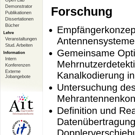
Demonstrator
Forschung
Publikationen
Dissertationen
Bücher
Empfängerkonzept
Lehre
Antennensysteme
Veranstaltungen
Stud. Arbeiten
Gemeinsame Opti
Information
Intern
Mehrnutzerdetekti
Konferenzen
Externe
Kanalkodierung 
Jobangebote
Untersuchung de
Mehrantennenkonz
Definition und Re
Datenübertragung
Dopplerverschie