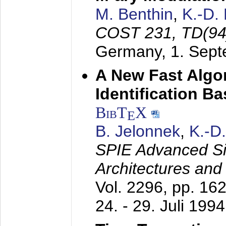
M. Benthin
,
K.-D.
COST 231, TD(94
Germany,
1. Sep
A New Fast Algo
Identification B
BibT
X
E
B. Jelonnek
,
K.-D
SPIE Advanced Sig
Architectures and
Vol. 2296, pp. 16
24. - 29. Juli 1994