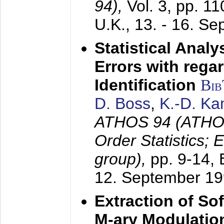
94),
Vol. 3, pp. 1
U.K.,
13. - 16. S
Statistical Anal
Errors with rega
Identification
Bi
D. Boss
,
K.-D. K
ATHOS 94 (ATHOS
Order Statistics;
group),
pp. 9-14,
12. September 1
Extraction of Sof
M-ary Modulatio