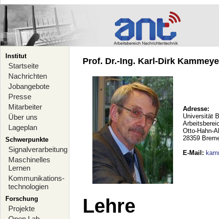
Institut
Prof. Dr.-Ing. Karl-Dirk Kammeyer
Startseite
Nachrichten
Jobangebote
Presse
Mitarbeiter
Adresse:
Universität 
Über uns
Arbeitsberei
Lageplan
Otto-Hahn-A
28359 Brem
Schwerpunkte
Signalverarbeitung
E-Mail
:
kam
Maschinelles
Lernen
Kommunikations-
technologien
Forschung
Lehre
Projekte
Open Lab