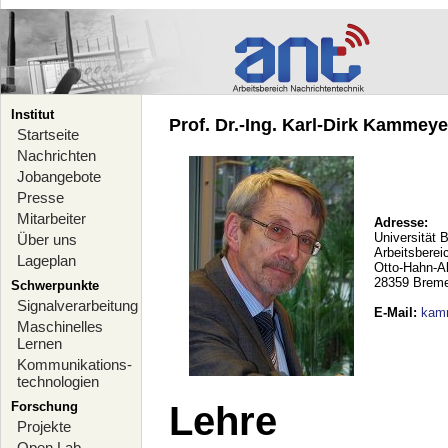
Institut
Prof. Dr.-Ing. Karl-Dirk Kammeyer
Startseite
Nachrichten
Jobangebote
Presse
Mitarbeiter
Adresse:
Universität 
Über uns
Arbeitsberei
Lageplan
Otto-Hahn-A
28359 Brem
Schwerpunkte
Signalverarbeitung
E-Mail
:
kam
Maschinelles
Lernen
Kommunikations-
technologien
Forschung
Lehre
Projekte
Open Lab