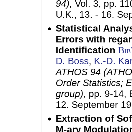
94),
Vol. 3, pp. 1
U.K.,
13. - 16. S
Statistical Anal
Errors with rega
Identification
Bi
D. Boss
,
K.-D. K
ATHOS 94 (ATHOS
Order Statistics;
group),
pp. 9-14,
12. September 1
Extraction of Sof
M-ary Modulatio