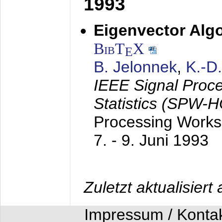
1993
Eigenvector Algo
BibT
X
E
B. Jelonnek
,
K.-D
IEEE Signal Proc
Statistics (SPW-
Processing Worksh
7. - 9. Juni 1993
Zuletzt aktualisier
Impressum / Konta