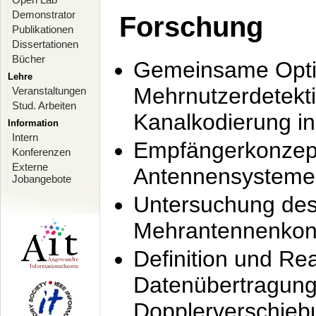
Demonstrator
Forschung
Publikationen
Dissertationen
Bücher
Gemeinsame Opti
Lehre
Mehrnutzerdetekti
Veranstaltungen
Stud. Arbeiten
Kanalkodierung 
Information
Intern
Empfängerkonzept
Konferenzen
Externe
Antennensysteme
Jobangebote
Untersuchung de
Mehrantennenkonz
Definition und Re
Datenübertragung
Dopplerverschie