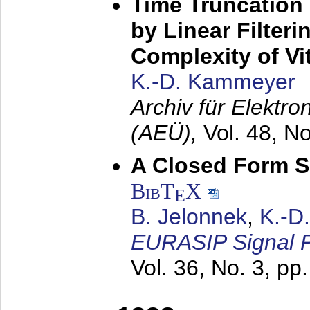
Time Truncation
by Linear Filter
Complexity of Vi
K.-D. Kammeyer
Archiv für Elektr
(AEÜ),
Vol. 48, N
A Closed Form So
BibT
X
E
B. Jelonnek
,
K.-D
EURASIP Signal P
Vol. 36, No. 3, pp