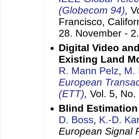
(Globecom 94)
,
V
Francisco, Califor
28. November - 2
Digital Video an
Existing Land M
R. Mann Pelz
,
M. 
European Transac
(ETT)
,
Vol. 5, No.
Blind Estimatio
D. Boss
,
K.-D. K
European Signal