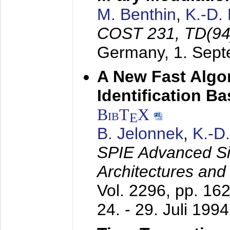
M. Benthin
,
K.-D.
COST 231, TD(94
Germany,
1. Sep
A New Fast Algo
Identification B
BibT
X
E
B. Jelonnek
,
K.-D
SPIE Advanced Sig
Architectures and
Vol. 2296, pp. 16
24. - 29. Juli 1994