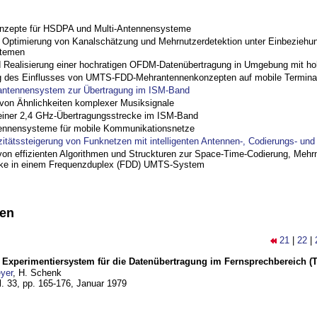
nzepte für HSDPA und Multi-Antennensysteme
ptimierung von Kanalschätzung und Mehrnutzerdetektion unter Einbeziehu
stemen
nd Realisierung einer hochratigen OFDM-Datenübertragung in Umgebung mit h
 des Einflusses von UMTS-FDD-Mehrantennenkonzepten auf mobile Termina
antennensystem zur Übertragung im ISM-Band
on Ähnlichkeiten komplexer Musiksignale
einer 2,4 GHz-Übertragungsstrecke im ISM-Band
ennensysteme für mobile Kommunikationsnetze
zitätssteigerung von Funknetzen mit intelligenten Antennen-, Codierungs- un
on effizienten Algorithmen und Struckturen zur Space-Time-Codierung, Mehrn
cke in einem Frequenzduplex (FDD) UMTS-System
nen
21
|
22
|
s Experimentiersystem für die Datenübertragung im Fernsprechbereich (Tei
yer
, H. Schenk
l. 33, pp. 165-176,
Januar 1979