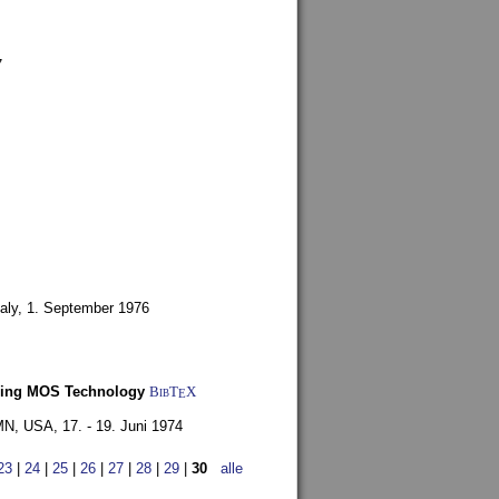
7
aly,
1. September 1976
Using MOS Technology
BibT
X
E
 MN, USA,
17. - 19. Juni 1974
23
|
24
|
25
|
26
|
27
|
28
|
29
|
30
alle