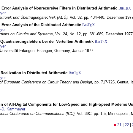
 Error Analysis of Nonrecursive Filters in Distributed Arithmetic
BibT
X
E
yer
lektronik und Übertragungstechnik (AEÜ),
Vol. 32, pp. 434-440,
Dezember 197
 Error Analysis of the Distributed Arithmetic
BibT
X
E
yer
tions on Circuits and Systems,
Vol. 24, No. 12, pp. 681-689,
Dezember 1977
Quantisierungsfehlers bei der Verteilten Arithmetik
BibT
X
E
yer
 Universität Erlangen,
Erlangen, Germany,
Januar 1977
r Realization in Distributed Arithmetic
BibT
X
E
yer
of European Conference on Circuit Theory and Design,
pp. 717-725,
Genua, It
gn of All-Digital Components for Low-Speed and High-Speed Modems 
.-D. Kammeyer
tional Conference on Communications (ICC),
Vol. 39C, pp. 1-5,
Minneapolis,
21
|
22
|