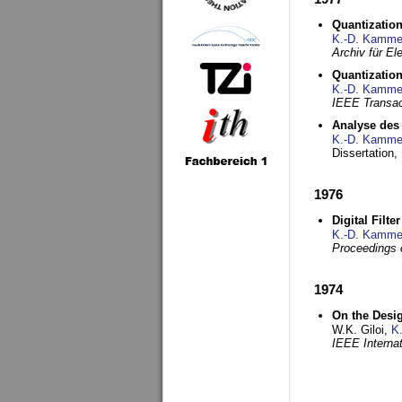
Quantization
K.-D. Kamme
Archiv für E
Quantization
K.-D. Kamme
IEEE Transac
Analyse des 
K.-D. Kamme
Dissertation,
1976
Digital Filte
K.-D. Kamme
Proceedings 
1974
On the Desi
W.K. Giloi,
K
IEEE Interna