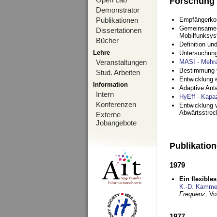
Forschung
Demonstrator
Publikationen
Empfängerko
Gemeinsame O
Dissertationen
Mobilfunksy
Bücher
Definition u
Lehre
Untersuchung
Veranstaltungen
MASI - Mehr
Bestimmung v
Stud. Arbeiten
Entwicklung 
Information
Adaptive Ant
Intern
HyEff - Kapa
Konferenzen
Entwicklung v
Abwärtsstre
Externe
Jobangebote
Publikatio
1979
Ein flexible
K.-D. Kamme
Frequenz,
Vo
1977