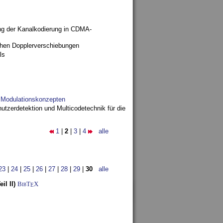
ng der Kanalkodierung in CDMA-
ohen Dopplerverschiebungen
ls
d Modulationskonzepten
utzerdetektion und Multicodetechnik für die
1
|
2
|
3
|
4
alle
23
|
24
|
25
|
26
|
27
|
28
|
29
|
30
alle
l II)
BibT
X
E