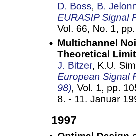
D. Boss
,
B. Jelon
EURASIP Signal P
Vol. 66, No. 1, pp
Multichannel No
Theoretical Limi
J. Bitzer
, K.U. Si
European Signal
98)
,
Vol. 1, pp. 1
8. - 11. Januar 1
1997