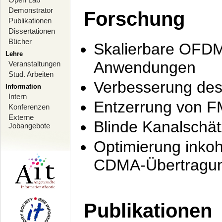
Demonstrator
Forschung
Publikationen
Dissertationen
Bücher
Skalierbare OFDM-
Lehre
Anwendungen
Veranstaltungen
Stud. Arbeiten
Verbesserung de
Information
Intern
Entzerrung von F
Konferenzen
Externe
Blinde Kanalschä
Jobangebote
Optimierung inko
CDMA-Übertragung
Publikationen