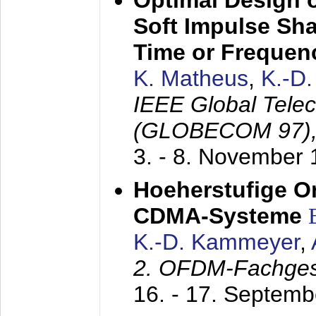
Optimal Design o
Soft Impulse Sha
Time or Frequenc
K. Matheus
,
K.-D
IEEE Global Tele
(GLOBECOM 97)
3. - 8. November
Hoeherstufige O
CDMA-Systeme
K.-D. Kammeyer
,
2. OFDM-Fachge
16. - 17. Septem