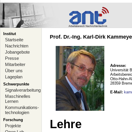
Institut
Prof. Dr.-Ing. Karl-Dirk Kammeyer
Startseite
Nachrichten
Jobangebote
Presse
Mitarbeiter
Adresse:
Universität 
Über uns
Arbeitsberei
Lageplan
Otto-Hahn-A
28359 Brem
Schwerpunkte
Signalverarbeitung
E-Mail
:
kam
Maschinelles
Lernen
Kommunikations-
technologien
Forschung
Lehre
Projekte
Open Lab