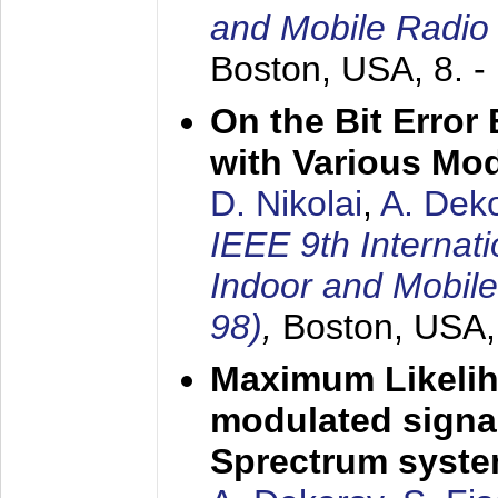
and Mobile Radio
Boston, USA,
8. 
On the Bit Erro
with Various Mo
D. Nikolai
,
A. Dek
IEEE 9th Internat
Indoor and Mobil
98)
,
Boston, USA
Maximum Likelih
modulated signal
Sprectrum syst