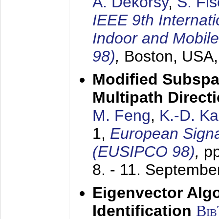
A. Dekorsy
,
S. Fis
IEEE 9th Internat
Indoor and Mobil
98)
,
Boston, USA
Modified Subspa
Multipath Direct
M. Feng
,
K.-D. K
1,
European Signa
(EUSIPCO 98)
,
p
8. - 11. Septembe
Eigenvector Alg
Identification
Bi