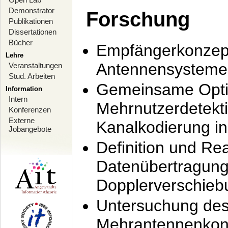
Demonstrator
Forschung
Publikationen
Dissertationen
Bücher
Empfängerkonzept
Lehre
Antennensysteme
Veranstaltungen
Stud. Arbeiten
Gemeinsame Opti
Information
Intern
Mehrnutzerdetekti
Konferenzen
Externe
Kanalkodierung 
Jobangebote
Definition und Re
Datenübertragung
Dopplerverschie
Untersuchung de
Mehrantennenkonz