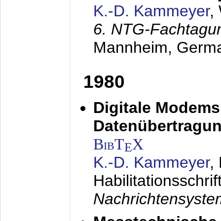
K.-D. Kammeyer
,
6. NTG-Fachtagu
Mannheim, Germ
1980
Digitale Modems
Datenübertragun
BibT
X
E
K.-D. Kammeyer
,
Habilitationsschrif
Nachrichtensyst