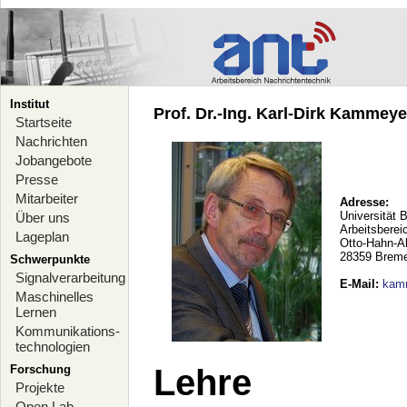
Institut
Prof. Dr.-Ing. Karl-Dirk Kammeyer
Startseite
Nachrichten
Jobangebote
Presse
Mitarbeiter
Adresse:
Universität 
Über uns
Arbeitsberei
Lageplan
Otto-Hahn-A
28359 Brem
Schwerpunkte
Signalverarbeitung
E-Mail
:
kam
Maschinelles
Lernen
Kommunikations-
technologien
Forschung
Lehre
Projekte
Open Lab