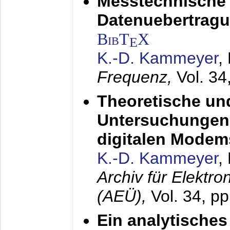
Messtechnische
Datenuebertragu
BibT
X
E
K.-D. Kammeyer
,
Frequenz,
Vol. 34
Theoretische un
Untersuchungen 
digitalen Modem
K.-D. Kammeyer
,
Archiv für Elektr
(AEÜ),
Vol. 34, pp
Ein analytisches