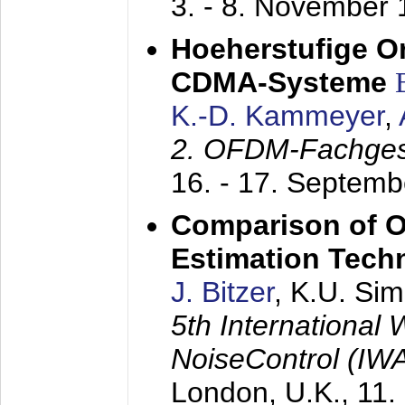
3. - 8. November
Hoeherstufige O
CDMA-Systeme
K.-D. Kammeyer
,
2. OFDM-Fachge
16. - 17. Septem
Comparison of O
Estimation Tech
J. Bitzer
, K.U. Si
5th International
NoiseControl (I
London, U.K.,
11.