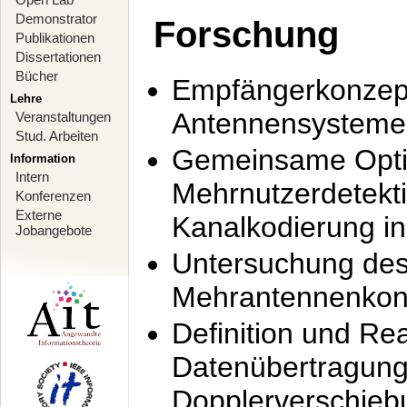
Demonstrator
Forschung
Publikationen
Dissertationen
Bücher
Empfängerkonzept
Lehre
Antennensysteme
Veranstaltungen
Stud. Arbeiten
Gemeinsame Opti
Information
Intern
Mehrnutzerdetekti
Konferenzen
Externe
Kanalkodierung 
Jobangebote
Untersuchung de
Mehrantennenkonz
Definition und Re
Datenübertragung
Dopplerverschie