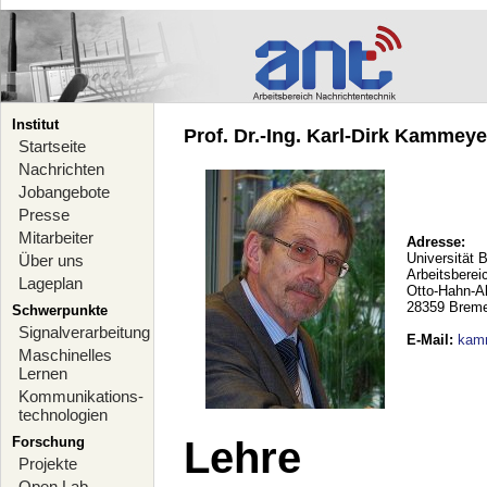
Institut
Prof. Dr.-Ing. Karl-Dirk Kammeyer
Startseite
Nachrichten
Jobangebote
Presse
Mitarbeiter
Adresse:
Universität 
Über uns
Arbeitsberei
Lageplan
Otto-Hahn-A
28359 Brem
Schwerpunkte
Signalverarbeitung
E-Mail
:
kam
Maschinelles
Lernen
Kommunikations-
technologien
Forschung
Lehre
Projekte
Open Lab