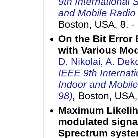
9th International
and Mobile Radio
Boston, USA,
8. 
On the Bit Erro
with Various Mo
D. Nikolai
,
A. Dek
IEEE 9th Internat
Indoor and Mobil
98)
,
Boston, USA
Maximum Likelih
modulated signal
Sprectrum syst