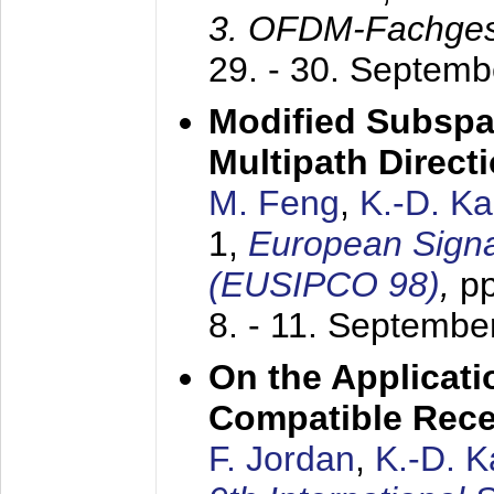
3. OFDM-Fachge
29. - 30. Septem
Modified Subspa
Multipath Direct
M. Feng
,
K.-D. K
1,
European Signa
(EUSIPCO 98)
,
p
8. - 11. Septembe
On the Applicati
Compatible Rece
F. Jordan
,
K.-D. 