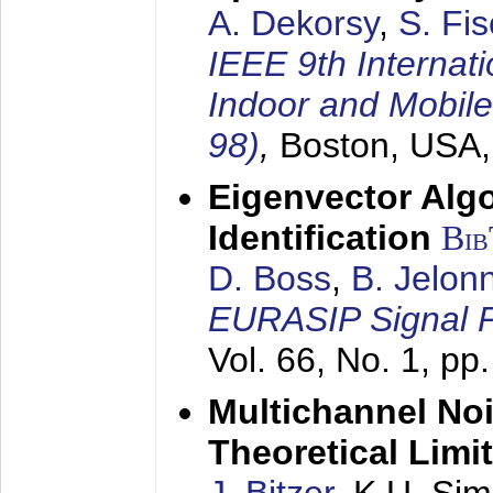
A. Dekorsy
,
S. Fis
IEEE 9th Internat
Indoor and Mobil
98)
,
Boston, USA
Eigenvector Alg
Identification
Bi
D. Boss
,
B. Jelon
EURASIP Signal P
Vol. 66, No. 1, pp
Multichannel No
Theoretical Limi