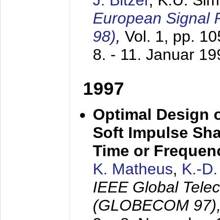
J. Bitzer
, K.U. Si
European Signal
98)
,
Vol. 1, pp. 1
8. - 11. Januar 1
1997
Optimal Design o
Soft Impulse Sha
Time or Frequenc
K. Matheus
,
K.-D
IEEE Global Tele
(GLOBECOM 97)