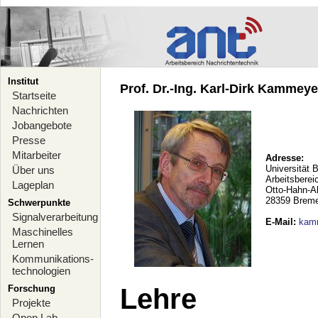
Institut
Prof. Dr.-Ing. Karl-Dirk Kammeyer
Startseite
Nachrichten
Jobangebote
Presse
Mitarbeiter
Adresse:
Universität 
Über uns
Arbeitsberei
Lageplan
Otto-Hahn-A
28359 Brem
Schwerpunkte
Signalverarbeitung
E-Mail
:
kam
Maschinelles
Lernen
Kommunikations-
technologien
Forschung
Lehre
Projekte
Open Lab