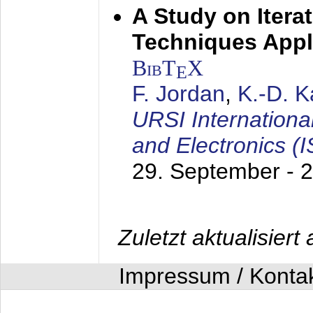
A Study on Itera
Techniques Appl
BibT
X
E
F. Jordan
,
K.-D. 
URSI Internation
and Electronics (
29. September - 
Zuletzt aktualisier
Impressum / Konta