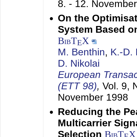
8. - 12. Novembe
On the Optimisa
System Based on
BibT
X
E
M. Benthin
,
K.-D.
D. Nikolai
European Transac
(ETT 98)
,
Vol. 9, 
November 1998
Reducing the Pe
Multicarrier Sig
Selection
BibT
X
E