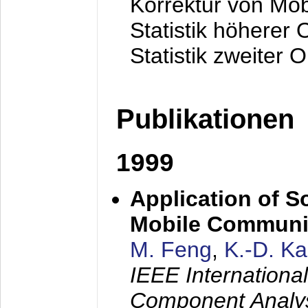
Korrektur von Mo
Statistik höherer
Statistik zweiter 
Publikationen
1999
Application of S
Mobile Communi
M. Feng
,
K.-D. K
IEEE Internation
Component Analysi