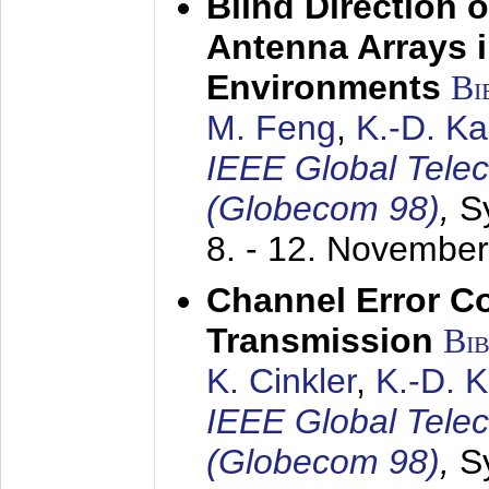
Blind Direction o
Antenna Arrays 
Environments
Bi
M. Feng
,
K.-D. K
IEEE Global Tele
(Globecom 98)
,
S
8. - 12. Novembe
Channel Error C
Transmission
Bi
K. Cinkler
,
K.-D. 
IEEE Global Tele
(Globecom 98)
,
S