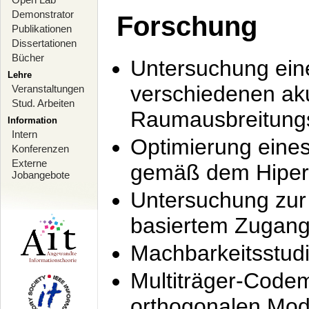
Demonstrator
Forschung
Publikationen
Dissertationen
Bücher
Untersuchung ein
Lehre
verschiedenen ak
Veranstaltungen
Stud. Arbeiten
Raumausbreitung
Information
Intern
Optimierung ein
Konferenzen
Externe
gemäß dem Hiperl
Jobangebote
Untersuchung zur 
basiertem Zugan
Machbarkeitsstud
Multiträger-Codem
orthogonalen Mod