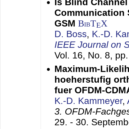
Is Blind Channel
Communication 
GSM
BibT
X
E
D. Boss
,
K.-D. K
IEEE Journal on 
Vol. 16, No. 8, p
Maximum-Likeli
hoeherstufig or
fuer OFDM-CDM
K.-D. Kammeyer
,
3. OFDM-Fachge
29. - 30. Septem