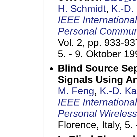
H. Schmidt
,
K.-D
IEEE Internationa
Personal Commun
Vol. 2, pp. 933-9
5. - 9. Oktober 1
Blind Source Se
Signals Using A
M. Feng
,
K.-D. K
IEEE Internationa
Personal Wireles
Florence, Italy,
5.