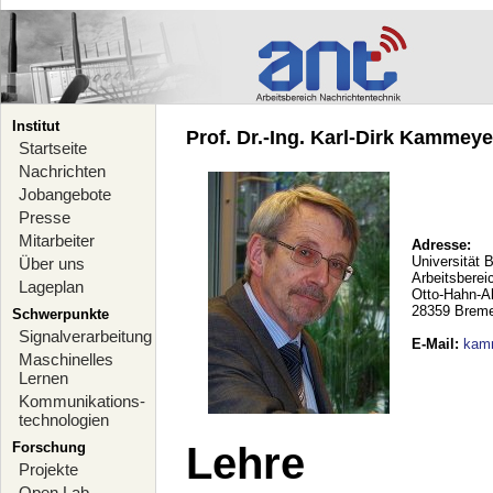
Institut
Prof. Dr.-Ing. Karl-Dirk Kammeyer
Startseite
Nachrichten
Jobangebote
Presse
Mitarbeiter
Adresse:
Universität 
Über uns
Arbeitsberei
Lageplan
Otto-Hahn-A
28359 Brem
Schwerpunkte
Signalverarbeitung
E-Mail
:
kam
Maschinelles
Lernen
Kommunikations-
technologien
Forschung
Lehre
Projekte
Open Lab