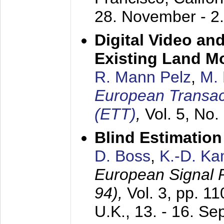
28. November - 2
Digital Video an
Existing Land M
R. Mann Pelz
,
M. 
European Transac
(ETT)
,
Vol. 5, No.
Blind Estimatio
D. Boss
,
K.-D. K
European Signal
94),
Vol. 3, pp. 1
U.K.,
13. - 16. S