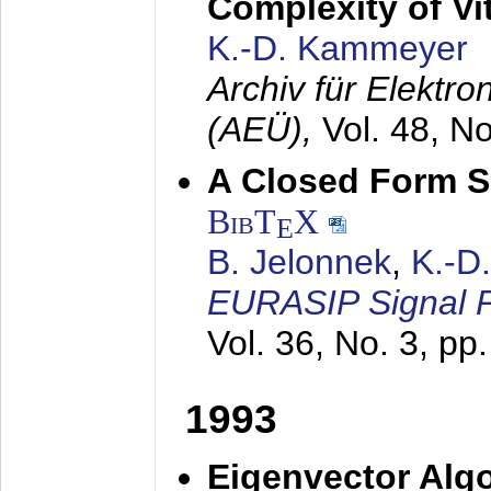
Complexity of Vi
K.-D. Kammeyer
Archiv für Elektr
(AEÜ),
Vol. 48, N
A Closed Form So
BibT
X
E
B. Jelonnek
,
K.-D
EURASIP Signal P
Vol. 36, No. 3, pp
1993
Eigenvector Algo