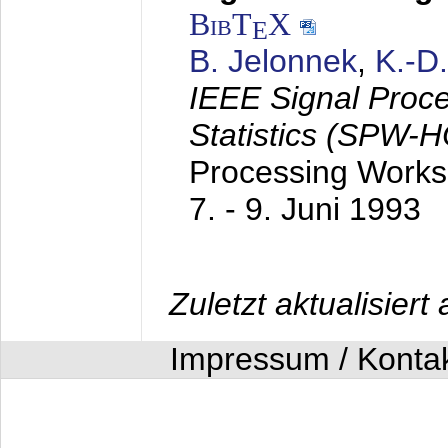
BibT
X
E
B. Jelonnek
,
K.-D
IEEE Signal Proc
Statistics (SPW-
Processing Worksh
7. - 9. Juni 1993
Zuletzt aktualisier
Impressum / Konta