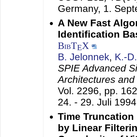
Germany,
1. Sep
A New Fast Algo
Identification B
BibT
X
E
B. Jelonnek
,
K.-D
SPIE Advanced Sig
Architectures and
Vol. 2296, pp. 16
24. - 29. Juli 1994
Time Truncation
by Linear Filter