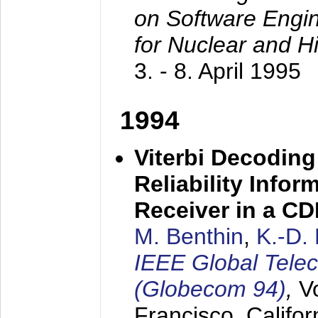
on Software Engine
for Nuclear and H
3. - 8. April 1995
1994
Viterbi Decoding
Reliability Info
Receiver in a C
M. Benthin
,
K.-D.
IEEE Global Tele
(Globecom 94)
,
V
Francisco, Califor