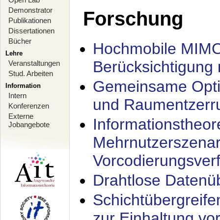
Demonstrator
Forschung
Publikationen
Dissertationen
Bücher
Hochmobile MIMO
Lehre
Berücksichtigung 
Veranstaltungen
Stud. Arbeiten
Gemeinsame Opti
Information
Intern
und Raumentzerru
Konferenzen
Externe
Informationstheor
Jobangebote
Mehrnutzerszenar
Vorcodierungsverf
Drahtlose Datenü
Schichtübergrei
zur Einhaltung vo