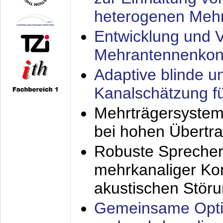
heterogenen Meh
Entwicklung und V
Mehrantennenkon
Adaptive blinde u
Kanalschätzung f
Mehrträgersystem
bei hohen Übertr
Robuste Sprecher
mehrkanaliger Ko
akustischen Stör
Gemeinsame Opti