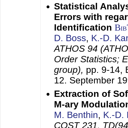
Statistical Anal
Errors with rega
Identification
Bi
D. Boss
,
K.-D. K
ATHOS 94 (ATHOS
Order Statistics;
group),
pp. 9-14,
12. September 1
Extraction of Sof
M-ary Modulatio
M. Benthin
,
K.-D.
COST 231, TD(94