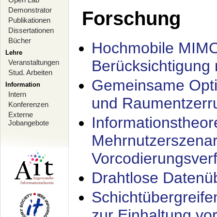
Demonstrator
Forschung
Publikationen
Dissertationen
Bücher
Hochmobile MIMO
Lehre
Berücksichtigung 
Veranstaltungen
Stud. Arbeiten
Gemeinsame Opti
Information
Intern
und Raumentzerru
Konferenzen
Externe
Informationstheor
Jobangebote
Mehrnutzerszenar
Vorcodierungsverf
Drahtlose Datenü
Schichtübergrei
zur Einhaltung vo