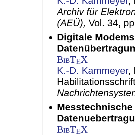
K.-D. Kammeyer
,
Archiv für Elektr
(AEÜ),
Vol. 34, p
Digitale Modems
Datenübertragun
BibT
X
E
K.-D. Kammeyer
,
Habilitationsschrif
Nachrichtensyst
Messtechnische
Datenuebertragu
BibT
X
E