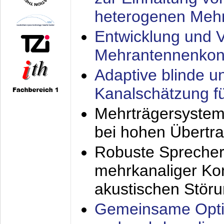
heterogenen Meh
Entwicklung und V
Mehrantennenkon
Adaptive blinde u
Kanalschätzung f
Mehrträgersystem
bei hohen Übertr
Robuste Sprecher
mehrkanaliger Ko
akustischen Stör
Gemeinsame Opti