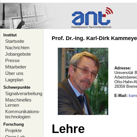
Institut
Prof. Dr.-Ing. Karl-Dirk Kammeyer
Startseite
Nachrichten
Jobangebote
Presse
Mitarbeiter
Adresse:
Universität 
Über uns
Arbeitsberei
Lageplan
Otto-Hahn-A
28359 Brem
Schwerpunkte
Signalverarbeitung
E-Mail
:
kam
Maschinelles
Lernen
Kommunikations-
technologien
Forschung
Lehre
Projekte
Open Lab