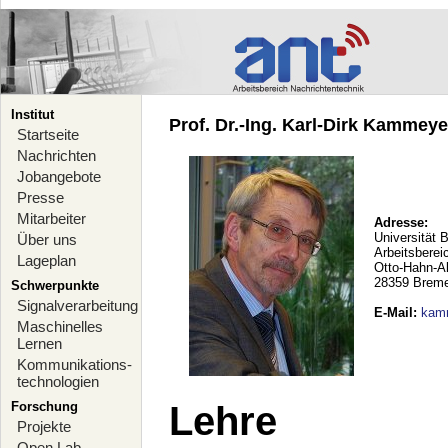
Institut
Prof. Dr.-Ing. Karl-Dirk Kammeyer
Startseite
Nachrichten
Jobangebote
Presse
Mitarbeiter
Adresse:
Universität 
Über uns
Arbeitsberei
Lageplan
Otto-Hahn-A
28359 Brem
Schwerpunkte
Signalverarbeitung
E-Mail
:
kam
Maschinelles
Lernen
Kommunikations-
technologien
Forschung
Lehre
Projekte
Open Lab