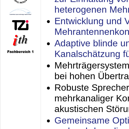
heterogenen Meh
Entwicklung und V
Mehrantennenkon
Adaptive blinde u
Kanalschätzung f
Mehrträgersystem
bei hohen Übertr
Robuste Sprecher
mehrkanaliger Ko
akustischen Stör
Gemeinsame Opti