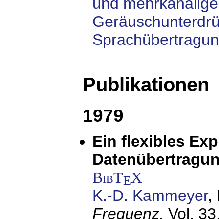
und mehrkanalige
Geräuschunterdrü
Sprachübertragu
Publikationen
1979
Ein flexibles Ex
Datenübertragung
BibT
X
E
K.-D. Kammeyer
,
Frequenz,
Vol. 33