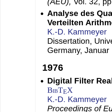
(AEÜ),
Vol. 32, p
Analyse des Quan
Verteilten Arithm
K.-D. Kammeyer
Dissertation, Univ
Germany,
Januar
1976
Digital Filter Re
BibT
X
E
K.-D. Kammeyer
Proceedings of Eu