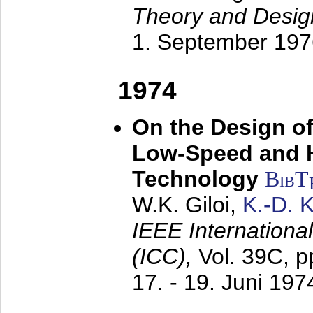
Theory and Desig
1. September 197
1974
On the Design of
Low-Speed and 
Technology
BibT
W.K. Giloi,
K.-D.
IEEE Internation
(ICC),
Vol. 39C, p
17. - 19. Juni 197