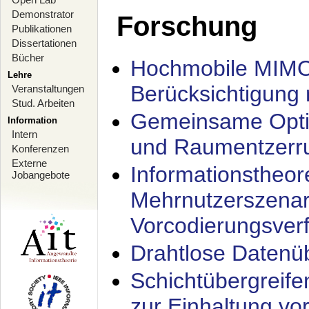
Demonstrator
Forschung
Publikationen
Dissertationen
Bücher
Hochmobile MIMO
Lehre
Berücksichtigung 
Veranstaltungen
Stud. Arbeiten
Gemeinsame Opti
Information
Intern
und Raumentzerru
Konferenzen
Externe
Informationstheor
Jobangebote
Mehrnutzerszenar
Vorcodierungsverf
Drahtlose Datenü
Schichtübergrei
zur Einhaltung vo