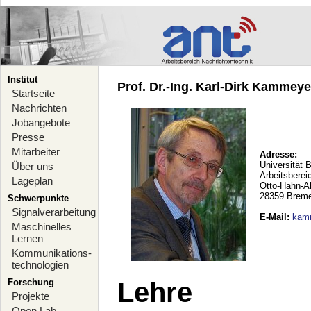
Institut
Prof. Dr.-Ing. Karl-Dirk Kammeyer
Startseite
Nachrichten
Jobangebote
Presse
Mitarbeiter
Adresse:
Universität 
Über uns
Arbeitsberei
Lageplan
Otto-Hahn-A
28359 Brem
Schwerpunkte
Signalverarbeitung
E-Mail
:
kam
Maschinelles
Lernen
Kommunikations-
technologien
Forschung
Lehre
Projekte
Open Lab