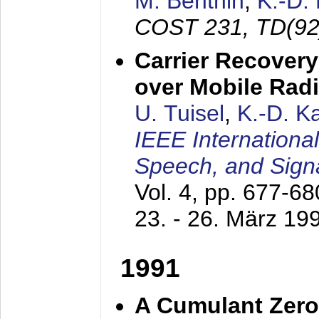
M. Benthin
,
K.-D.
COST 231, TD(92
Carrier Recovery
over Mobile Rad
U. Tuisel
,
K.-D. 
IEEE Internationa
Speech, and Sign
Vol. 4, pp. 677-6
23. - 26. März 19
1991
A Cumulant Zero