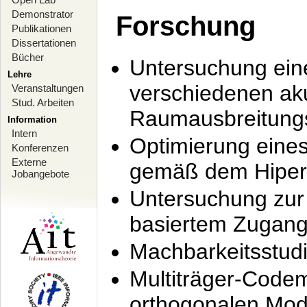
Demonstrator
Forschung
Publikationen
Dissertationen
Bücher
Untersuchung ein
Lehre
verschiedenen ak
Veranstaltungen
Stud. Arbeiten
Raumausbreitung
Information
Intern
Optimierung ein
Konferenzen
Externe
gemäß dem Hiperl
Jobangebote
Untersuchung zur 
basiertem Zugan
Machbarkeitsstud
Multiträger-Codem
orthogonalen Mod