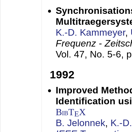
Synchronisations
Multitraegersys
K.-D. Kammeyer
,
Frequenz - Zeitsc
Vol. 47, No. 5-6, 
1992
Improved Method
Identification us
BibT
X
E
B. Jelonnek
,
K.-D