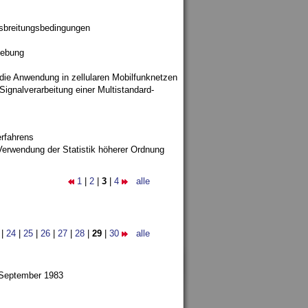
sbreitungsbedingungen
gebung
 die Anwendung in zellularen Mobilfunknetzen
ignalverarbeitung einer Multistandard-
rfahrens
Verwendung der Statistik höherer Ordnung
1
|
2
|
3
|
4
alle
|
24
|
25
|
26
|
27
|
28
|
29
|
30
alle
 September 1983