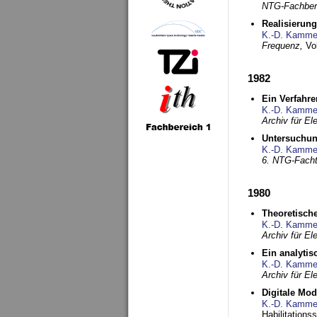
NTG-Fachberi
Realisierun
K.-D. Kamme
Frequenz,
Vo
1982
Ein Verfahre
K.-D. Kamme
Archiv für E
Untersuchun
K.-D. Kamme
6. NTG-Fach
1980
Theoretisch
K.-D. Kamme
Archiv für E
Ein analytis
K.-D. Kamme
Archiv für E
Digitale Mo
K.-D. Kamme
Habilitationss