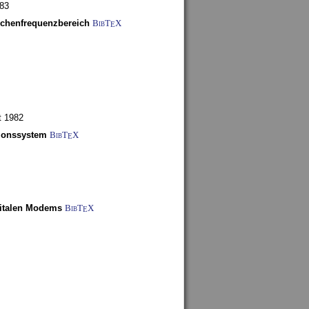
983
schenfrequenzbereich
BibT
X
E
t 1982
tionssystem
BibT
X
E
gitalen Modems
BibT
X
E