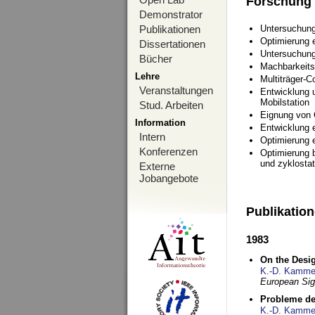
Forschung
Demonstrator
Publikationen
Untersuchung
Optimierung
Dissertationen
Untersuchung
Bücher
Machbarkeits
Lehre
Multiträger-C
Veranstaltungen
Entwicklung u
Mobilstation
Stud. Arbeiten
Eignung von
Information
Entwicklung 
Intern
Optimierung 
Konferenzen
Optimierung 
und zyklostat
Externe
Jobangebote
Publikatio
1983
On the Desig
K.-D. Kamme
European Si
Probleme de
K.-D. Kamme