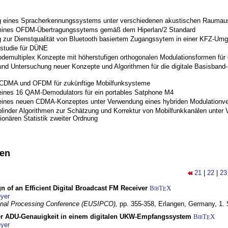
 eines Spracherkennungssystems unter verschiedenen akustischen Raumau
 eines OFDM-Übertragungssytems gemäß dem Hiperlan/2 Standard
 zur Dienstqualität von Bluetooth basiertem Zugangssytem in einer KFZ-Um
studie für DÜNE
odemultiplex Konzepte mit höherstufigen orthogonalen Modulationsformen für
nd Untersuchung neuer Konzepte und Algorithmen für die digitale Basisband-S
 CDMA und OFDM für zukünftige Mobilfunksysteme
eines 16 QAM-Demodulators für ein portables Satphone M4
eines neuen CDMA-Konzeptes unter Verwendung eines hybriden Modulationve
blinder Algorithmen zur Schätzung und Korrektur von Mobilfunkkanälen unter 
ionären Statistik zweiter Ordnung
nen
21
|
22
|
23
n of an Efficient Digital Broadcast FM Receiver
BibT
X
E
yer
gnal Processing Conference (EUSIPCO),
pp. 355-358,
Erlangen, Germany,
1.
r ADU-Genauigkeit in einem digitalen UKW-Empfangssystem
BibT
X
E
yer