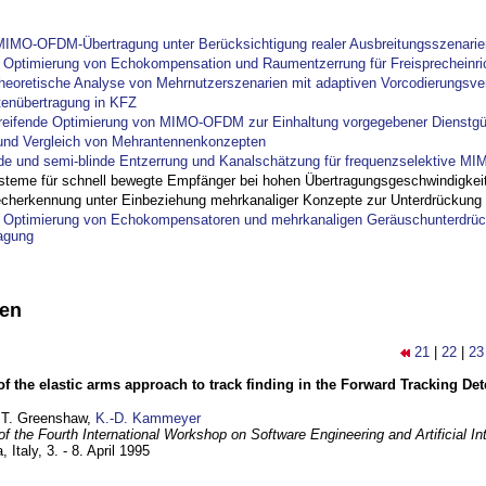
IMO-OFDM-Übertragung unter Berücksichtigung realer Ausbreitungsszenarie
ptimierung von Echokompensation und Raumentzerrung für Freisprecheinri
theoretische Analyse von Mehrnutzerszenarien mit adaptiven Vorcodierungsver
tenübertragung in KFZ
reifende Optimierung von MIMO-OFDM zur Einhaltung vorgegebener Dienstgü
und Vergleich von Mehrantennenkonzepten
nde und semi-blinde Entzerrung und Kanalschätzung für frequenzselektive M
steme für schnell bewegte Empfänger bei hohen Übertragungsgeschwindigkei
cherkennung unter Einbeziehung mehrkanaliger Konzepte zur Unterdrückung
ptimierung von Echokompensatoren und mehrkanaligen Geräuschunterdrück
agung
nen
21
|
22
|
23
of the elastic arms approach to track finding in the Forward Tracking D
 T. Greenshaw,
K.-D. Kammeyer
f the Fourth International Workshop on Software Engineering and Artificial In
, Italy,
3. - 8. April 1995