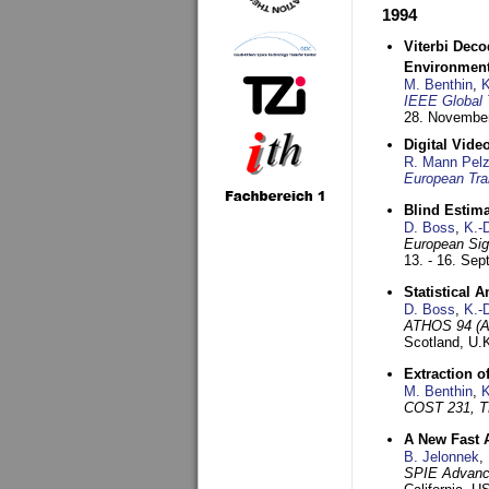
1994
Viterbi Deco
Environmen
M. Benthin
,
K
IEEE Global 
28. November
Digital Vid
R. Mann Pel
European Tra
Blind Estim
D. Boss
,
K.-
European Sig
13. - 16. Se
Statistical 
D. Boss
,
K.-
ATHOS 94 (AT
Scotland, U.
Extraction o
M. Benthin
,
K
COST 231, T
A New Fast 
B. Jelonnek
,
SPIE Advance