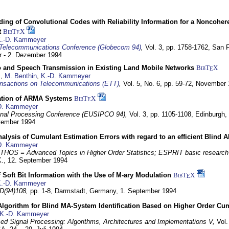
ding of Convolutional Codes with Reliability Information for a Noncohe
t
BibT
X
E
.-D. Kammeyer
Telecommunications Conference (Globecom 94)
,
Vol. 3, pp. 1758-1762,
San F
 - 2. Dezember 1994
eo and Speech Transmission in Existing Land Mobile Networks
BibT
X
E
z
,
M. Benthin
,
K.-D. Kammeyer
nsactions on Telecommunications (ETT)
,
Vol. 5, No. 6, pp. 59-72,
November 
ation of ARMA Systems
BibT
X
E
D. Kammeyer
nal Processing Conference (EUSIPCO 94),
Vol. 3, pp. 1105-1108,
Edinburgh, 
ptember 1994
Analysis of Cumulant Estimation Errors with regard to an efficient Blind 
D. Kammeyer
HOS = Advanced Topics in Higher Order Statistics; ESPRIT basic research
K.,
12. September 1994
f Soft Bit Information with the Use of M-ary Modulation
BibT
X
E
.-D. Kammeyer
D(94)108,
pp. 1-8,
Darmstadt, Germany,
1. September 1994
Algorithm for Blind MA-System Identification Based on Higher Order Cu
K.-D. Kammeyer
d Signal Processing: Algorithms, Architectures and Implementations V,
Vol.