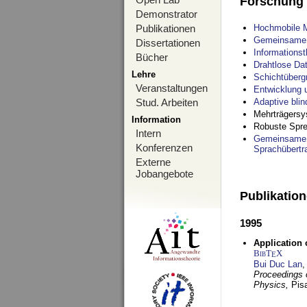
Forschung
Demonstrator
Publikationen
Hochmobile M
Gemeinsame O
Dissertationen
Informations
Bücher
Drahtlose Da
Lehre
Schichtüberg
Veranstaltungen
Entwicklung 
Stud. Arbeiten
Adaptive bli
Mehrträgersy
Information
Robuste Spre
Intern
Gemeinsame O
Konferenzen
Sprachübertr
Externe
Jobangebote
Publikatio
1995
Application 
BibT
X
E
Bui Duc Lan
,
Proceedings o
Physics,
Pisa