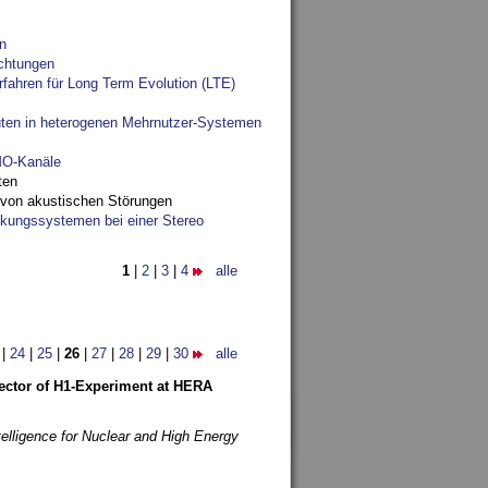
n
chtungen
fahren für Long Term Evolution (LTE)
ten in heterogenen Mehrnutzer-Systemen
IMO-Kanäle
ten
 von akustischen Störungen
ungssystemen bei einer Stereo
1
|
2
|
3
|
4
alle
|
24
|
25
|
26
|
27
|
28
|
29
|
30
alle
etector of H1-Experiment at HERA
telligence for Nuclear and High Energy