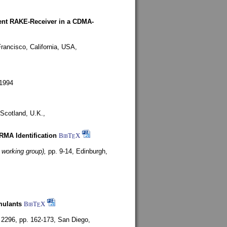
rent RAKE-Receiver in a CDMA-
rancisco, California, USA,
1994
Scotland, U.K.,
ARMA Identification
BibT
X
E
 working group),
pp. 9-14,
Edinburgh,
mulants
BibT
X
E
 2296, pp. 162-173,
San Diego,