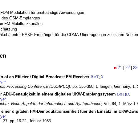
OFDM-Modulation für breitbandige Anwendungen
g des GSM-Empfanges
on FM-Mobilfunkkanälen
schätzung
inkohärenter RAKE-Empfänger für die CDMA-Übertragung in zellulären Netzen
nen
21
|
22
|
23
n of an Efficient Digital Broadcast FM Receiver
BibT
X
E
yer
gnal Processing Conference (EUSIPCO),
pp. 355-358,
Erlangen, Germany,
1.
r ADU-Genauigkeit in einem digitalen UKW-Empfangssystem
BibT
X
E
yer
chte, Neue Aspekte der Informations-und Systemtheorie,
Vol. 84,
1. März 1
g einer digitalen FM-Demodulationseinheit fuer den Einsatz im UKW-Zwi
yer
l. 37, pp. 16-22,
Januar 1983