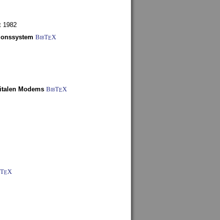
t 1982
tionssystem
BibT
X
E
gitalen Modems
BibT
X
E
bT
X
E