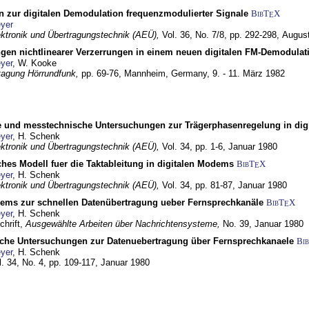
n zur digitalen Demodulation frequenzmodulierter Signale
BibT
X
E
yer
lektronik und Übertragungstechnik (AEÜ),
Vol. 36, No. 7/8, pp. 292-298,
Augus
gen nichtlinearer Verzerrungen in einem neuen digitalen FM-Demodula
yer
, W. Kooke
tagung Hörrundfunk,
pp. 69-76,
Mannheim, Germany,
9. - 11. März 1982
e und messtechnische Untersuchungen zur Trägerphasenregelung in di
yer
, H. Schenk
lektronik und Übertragungstechnik (AEÜ),
Vol. 34, pp. 1-6,
Januar 1980
ches Modell fuer die Taktableitung in digitalen Modems
BibT
X
E
yer
, H. Schenk
lektronik und Übertragungstechnik (AEÜ),
Vol. 34, pp. 81-87,
Januar 1980
dems zur schnellen Datenübertragung ueber Fernsprechkanäle
BibT
X
E
yer
, H. Schenk
chrift,
Ausgewählte Arbeiten über Nachrichtensysteme,
No. 39,
Januar 1980
che Untersuchungen zur Datenuebertragung über Fernsprechkanaele
Bi
yer
, H. Schenk
l. 34, No. 4, pp. 109-117,
Januar 1980