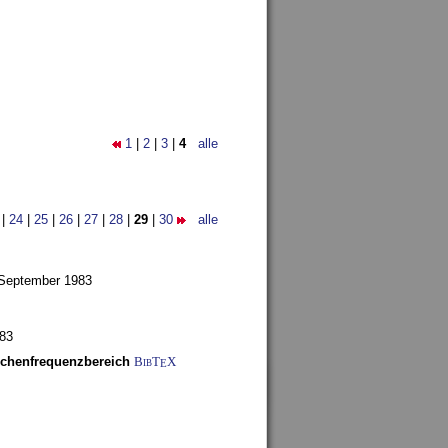
1
|
2
|
3
|
4
alle
|
24
|
25
|
26
|
27
|
28
|
29
|
30
alle
 September 1983
983
schenfrequenzbereich
BibT
X
E