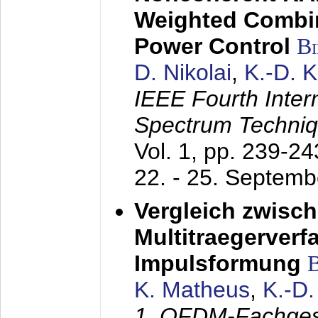
Weighted Combi
Power Control
B
D. Nikolai
,
K.-D. 
IEEE Fourth Inte
Spectrum Techniq
Vol. 1, pp. 239-2
22. - 25. Septem
Vergleich zwisc
Multitraegerverf
Impulsformung
K. Matheus
,
K.-D
1. OFDM-Fachge