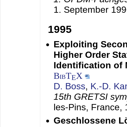
1. September 199
1995
Exploiting Secon
Higher Order Stat
Identification o
BibT
X
E
D. Boss
,
K.-D. K
15th GRETSI sy
les-Pins, France,
Geschlossene Lö