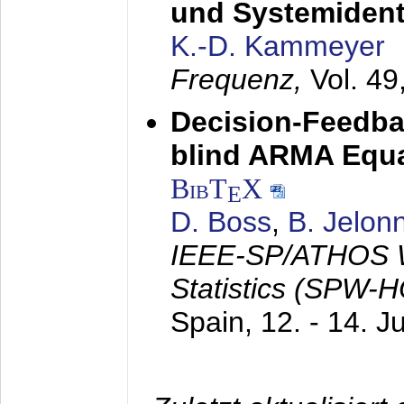
und Systemidenti
K.-D. Kammeyer
Frequenz,
Vol. 49
Decision-Feedba
blind ARMA Equal
BibT
X
E
D. Boss
,
B. Jelon
IEEE-SP/ATHOS W
Statistics (SPW-
Spain,
12. - 14. J