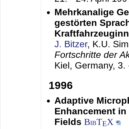
Mehrkanalige G
gestörten Sprach
Kraftfahrzeugin
J. Bitzer
, K.U. Si
Fortschritte der 
Kiel, Germany,
3.
1996
Adaptive Microp
Enhancement in 
Fields
BibT
X
E