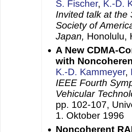
S. Fischer
,
K.-D.
Invited talk at the
Society of America
Japan,
Honolulu, 
A New CDMA-Con
with Noncoheren
K.-D. Kammeyer
,
IEEE Fourth Sym
Vehicular Technol
pp. 102-107,
Univ
1. Oktober 1996
Noncoherent RA