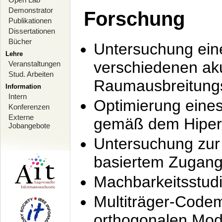
Demonstrator
Forschung
Publikationen
Dissertationen
Bücher
Untersuchung ein
Lehre
verschiedenen ak
Veranstaltungen
Stud. Arbeiten
Raumausbreitung
Information
Intern
Optimierung ein
Konferenzen
Externe
gemäß dem Hiperl
Jobangebote
Untersuchung zur 
basiertem Zugan
Machbarkeitsstud
Multiträger-Codem
orthogonalen Mod