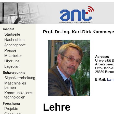
Institut
Prof. Dr.-Ing. Karl-Dirk Kammeyer
Startseite
Nachrichten
Jobangebote
Presse
Mitarbeiter
Adresse:
Universität 
Über uns
Arbeitsberei
Lageplan
Otto-Hahn-A
28359 Brem
Schwerpunkte
Signalverarbeitung
E-Mail
:
kam
Maschinelles
Lernen
Kommunikations-
technologien
Forschung
Lehre
Projekte
Open Lab