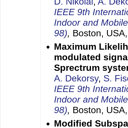
D. Nikolai
,
A. Dek
IEEE 9th Internat
Indoor and Mobil
98)
,
Boston, USA
Maximum Likelih
modulated signal
Sprectrum syst
A. Dekorsy
,
S. Fis
IEEE 9th Internat
Indoor and Mobil
98)
,
Boston, USA
Modified Subspa