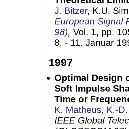
Theoretical Limi
J. Bitzer
, K.U. Si
European Signal
98)
,
Vol. 1, pp. 1
8. - 11. Januar 1
1997
Optimal Design o
Soft Impulse Sha
Time or Frequenc
K. Matheus
,
K.-D
IEEE Global Tele