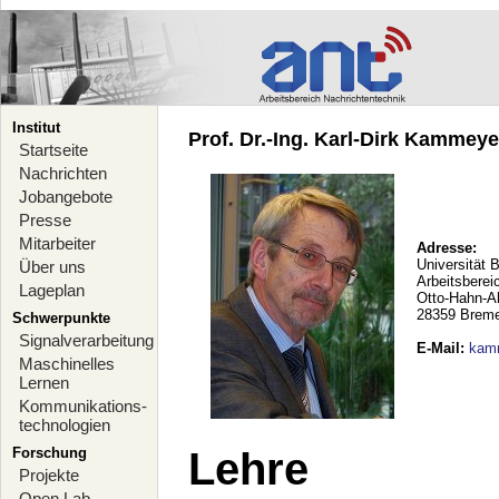
Institut
Prof. Dr.-Ing. Karl-Dirk Kammeyer
Startseite
Nachrichten
Jobangebote
Presse
Mitarbeiter
Adresse:
Universität 
Über uns
Arbeitsberei
Lageplan
Otto-Hahn-A
28359 Brem
Schwerpunkte
Signalverarbeitung
E-Mail
:
kam
Maschinelles
Lernen
Kommunikations-
technologien
Forschung
Lehre
Projekte
Open Lab