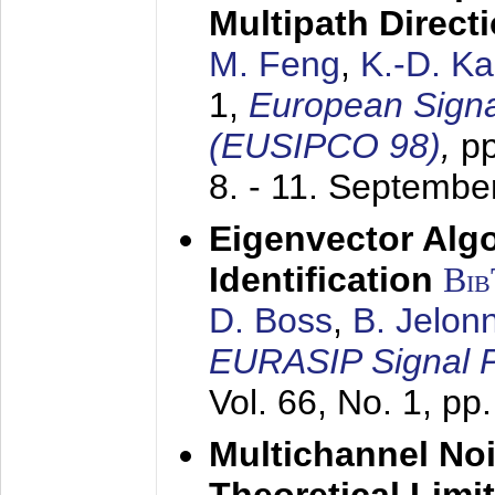
Multipath Direct
M. Feng
,
K.-D. K
1,
European Signa
(EUSIPCO 98)
,
p
8. - 11. Septembe
Eigenvector Alg
Identification
Bi
D. Boss
,
B. Jelon
EURASIP Signal P
Vol. 66, No. 1, pp
Multichannel No