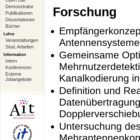
Demonstrator
Forschung
Publikationen
Dissertationen
Bücher
Empfängerkonzept
Lehre
Antennensysteme
Veranstaltungen
Stud. Arbeiten
Gemeinsame Opti
Information
Intern
Mehrnutzerdetekti
Konferenzen
Externe
Kanalkodierung 
Jobangebote
Definition und Re
Datenübertragung
Dopplerverschie
Untersuchung de
Mehrantennenkonz