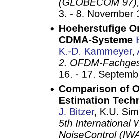
(GLOBECOM 97)
3. - 8. November
Hoeherstufige O
CDMA-Systeme
K.-D. Kammeyer
,
2. OFDM-Fachge
16. - 17. Septem
Comparison of O
Estimation Tech
J. Bitzer
, K.U. Si
5th International
NoiseControl (I