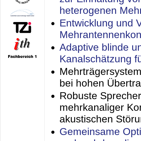
heterogenen Meh
Entwicklung und V
Mehrantennenkon
Adaptive blinde u
Kanalschätzung f
Mehrträgersystem
bei hohen Übertr
Robuste Sprecher
mehrkanaliger Ko
akustischen Stör
Gemeinsame Opti