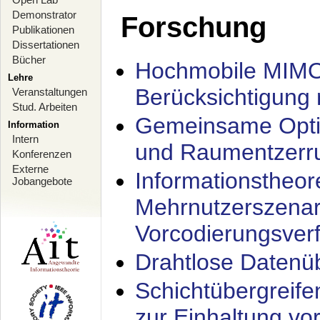
Demonstrator
Forschung
Publikationen
Dissertationen
Bücher
Hochmobile MIMO
Lehre
Berücksichtigung 
Veranstaltungen
Stud. Arbeiten
Gemeinsame Opti
Information
Intern
und Raumentzerru
Konferenzen
Externe
Informationstheor
Jobangebote
Mehrnutzerszenar
Vorcodierungsverf
Drahtlose Datenü
Schichtübergrei
zur Einhaltung vo