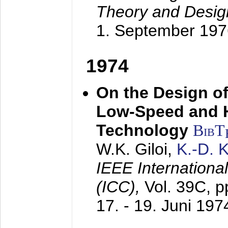
Theory and Desig
1. September 197
1974
On the Design of
Low-Speed and 
Technology
BibT
W.K. Giloi,
K.-D.
IEEE Internation
(ICC),
Vol. 39C, p
17. - 19. Juni 197