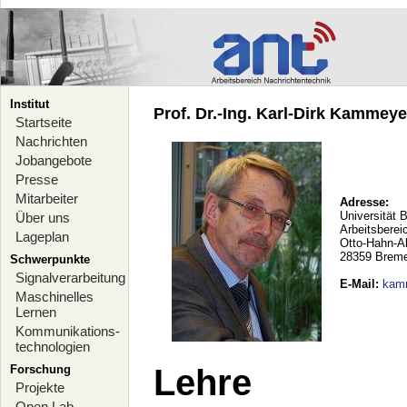
Institut
Prof. Dr.-Ing. Karl-Dirk Kammeyer
Startseite
Nachrichten
Jobangebote
Presse
Mitarbeiter
Adresse:
Universität 
Über uns
Arbeitsberei
Lageplan
Otto-Hahn-A
28359 Brem
Schwerpunkte
Signalverarbeitung
E-Mail
:
kam
Maschinelles
Lernen
Kommunikations-
technologien
Forschung
Lehre
Projekte
Open Lab