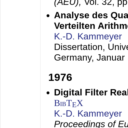
(AEÜ),
Vol. 32, p
Analyse des Quan
Verteilten Arithm
K.-D. Kammeyer
Dissertation, Univ
Germany,
Januar
1976
Digital Filter Re
BibT
X
E
K.-D. Kammeyer
Proceedings of Eu