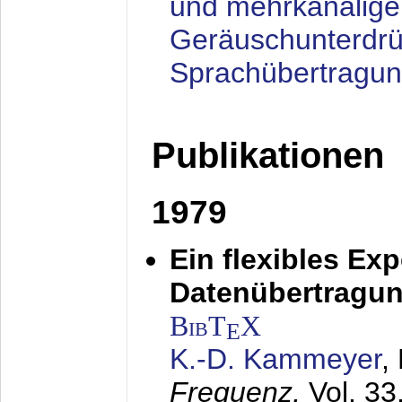
und mehrkanalige
Geräuschunterdrü
Sprachübertragu
Publikationen
1979
Ein flexibles Ex
Datenübertragung
BibT
X
E
K.-D. Kammeyer
,
Frequenz,
Vol. 33