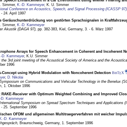
el Speech Enhancement in a Car Environment using Wiener Filtering and
U. Simmer,
K.-D. Kammeyer
, K. U. Simmer
tional Conference on Acoustics, Speech, and Signal Processing (ICASSP 97)
 - 24. April 1997
e Geräuschunterdrückung von gestörten Sprachsignalen in Kraftfahrze
U. Simmer,
K.-D. Kammeyer
 der Akustik (DAGA 97),
pp. 382-383,
Kiel, Germany,
3. - 6. März 1997
crophone Arrays for Speech Enhancement in Coherent and Incoherent No
.-D. Kammeyer
, K.U. Simmer
at the 3rd joint meeting of the Acoustical Society of America and the Acoustic
mber 1996
Concept using Hybrid Modulation with Noncoherent Detection
BibT
X
E
yer
,
D. Nikolai
Symposium on Communications and Vehicular Technology in the Benelux (S
m,
1. Oktober 1996
 RAKE-Receiver with Optimum Weighted Combining and Improved Clos
-D. Kammeyer
International Symposium on Spread Spectrum Techniques and Applications 
. - 25. September 1996
wischen OFDM und allgemeinen Multitraegerverfahren mit weicher Impu
K.-D. Kammeyer
hgespräch,
Braunschweig, Germany,
1. September 1996