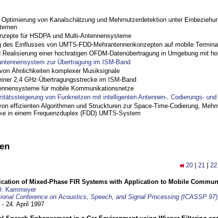
ptimierung von Kanalschätzung und Mehrnutzerdetektion unter Einbeziehu
stemen
nzepte für HSDPA und Multi-Antennensysteme
 des Einflusses von UMTS-FDD-Mehrantennenkonzepten auf mobile Termina
nd Realisierung einer hochratigen OFDM-Datenübertragung in Umgebung mit h
antennensystem zur Übertragung im ISM-Band
on Ähnlichkeiten komplexer Musiksignale
einer 2,4 GHz-Übertragungsstrecke im ISM-Band
ennensysteme für mobile Kommunikationsnetze
zitätssteigerung von Funknetzen mit intelligenten Antennen-, Codierungs- un
on effizienten Algorithmen und Struckturen zur Space-Time-Codierung, Mehrn
cke in einem Frequenzduplex (FDD) UMTS-System
nen
20
|
21
|
22
ification of Mixed-Phase FIR Systems with Application to Mobile Commu
D. Kammeyer
tional Conference on Acoustics, Speech, and Signal Processing (ICASSP 97)
 - 24. April 1997