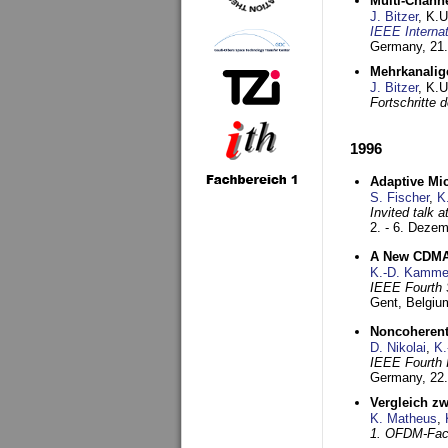
Multi-Chann
J. Bitzer
, K.
IEEE Interna
Germany,
21.
Mehrkanalig
J. Bitzer
, K.
Fortschritte
1996
Adaptive Mi
S. Fischer
,
K
Invited talk 
2. - 6. Deze
A New CDMA-
K.-D. Kamme
IEEE Fourth 
Gent, Belgiu
Noncoherent
D. Nikolai
,
K.
IEEE Fourth 
Germany,
22
Vergleich z
K. Matheus
,
1. OFDM-Fac