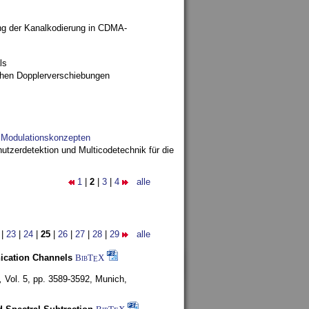
ng der Kanalkodierung in CDMA-
ls
ohen Dopplerverschiebungen
d Modulationskonzepten
utzerdetektion und Multicodetechnik für die
1
|
2
|
3
|
4
alle
|
23
|
24
|
25
|
26
|
27
|
28
|
29
alle
nication Channels
BibT
X
E
,
Vol. 5, pp. 3589-3592,
Munich,