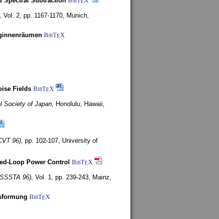
 Spectral Subtraction
BibT
X
E
,
Vol. 2, pp. 1167-1170,
Munich,
uginnenräumen
BibT
X
E
ise Fields
BibT
X
E
al Society of Japan,
Honolulu, Hawaii,
CVT 96),
pp. 102-107,
University of
ed-Loop Power Control
BibT
X
E
(ISSSTA 96),
Vol. 1, pp. 239-243,
Mainz,
lsformung
BibT
X
E