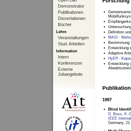
Forschung
Demonstrator
Publikationen
Gemeinsame O
Mobilfunksy
Dissertationen
Empfängerko
Bücher
Untersuchung
Lehre
Definition u
Veranstaltungen
MASI - Mehr
Bestimmung v
Stud. Arbeiten
Entwicklung 
Information
Adaptive Ant
Intern
HyEff - Kapa
Konferenzen
Entwicklung v
Abwärtsstre
Externe
Jobangebote
Publikatio
1997
Blind Ident
D. Boss
,
K.-
IEEE Interna
Germany,
21.