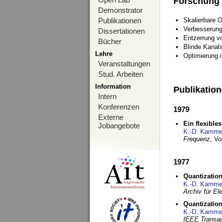
Forschung
Demonstrator
Publikationen
Skalierbare 
Verbesserun
Dissertationen
Entzerrung v
Bücher
Blinde Kanal
Lehre
Optimierung 
Veranstaltungen
Stud. Arbeiten
Information
Publikatio
Intern
Konferenzen
1979
Externe
Ein flexible
Jobangebote
K.-D. Kamme
Frequenz,
Vo
1977
Quantization
K.-D. Kamme
Archiv für E
Quantization
K.-D. Kamme
IEEE Transac