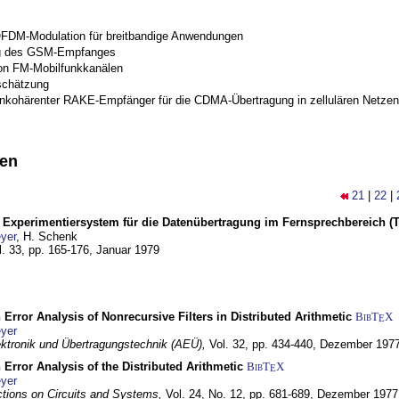
OFDM-Modulation für breitbandige Anwendungen
g des GSM-Empfanges
on FM-Mobilfunkkanälen
schätzung
inkohärenter RAKE-Empfänger für die CDMA-Übertragung in zellulären Netzen
nen
21
|
22
|
s Experimentiersystem für die Datenübertragung im Fernsprechbereich (Tei
yer
, H. Schenk
l. 33, pp. 165-176,
Januar 1979
 Error Analysis of Nonrecursive Filters in Distributed Arithmetic
BibT
X
E
yer
lektronik und Übertragungstechnik (AEÜ),
Vol. 32, pp. 434-440,
Dezember 197
 Error Analysis of the Distributed Arithmetic
BibT
X
E
yer
tions on Circuits and Systems,
Vol. 24, No. 12, pp. 681-689,
Dezember 1977