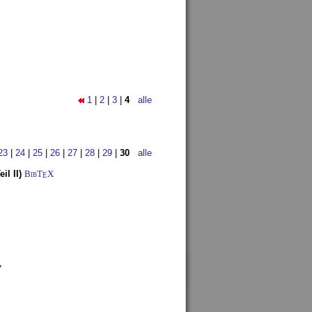
1
|
2
|
3
|
4
alle
23
|
24
|
25
|
26
|
27
|
28
|
29
|
30
alle
l II)
BibT
X
E
7