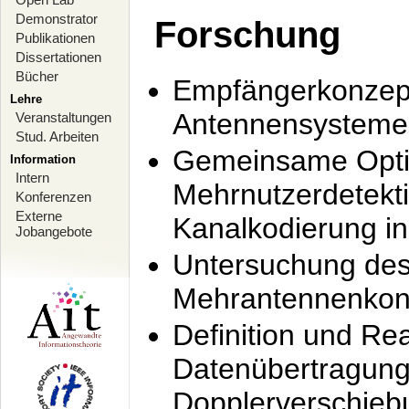
Demonstrator
Forschung
Publikationen
Dissertationen
Bücher
Empfängerkonzept
Lehre
Antennensysteme
Veranstaltungen
Stud. Arbeiten
Gemeinsame Opti
Information
Intern
Mehrnutzerdetekti
Konferenzen
Externe
Kanalkodierung 
Jobangebote
Untersuchung de
Mehrantennenkonz
Definition und Re
Datenübertragung
Dopplerverschie