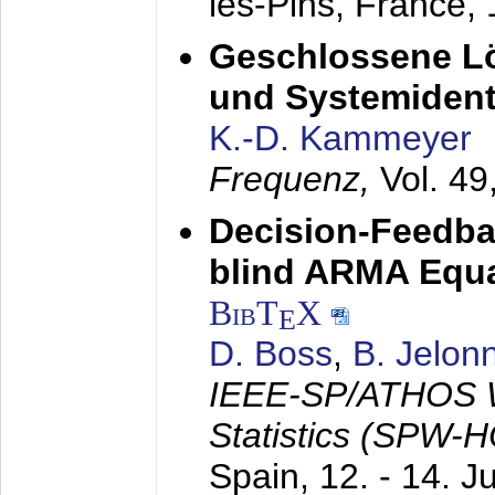
les-Pins, France,
Geschlossene Lö
und Systemidenti
K.-D. Kammeyer
Frequenz,
Vol. 49
Decision-Feedba
blind ARMA Equal
BibT
X
E
D. Boss
,
B. Jelon
IEEE-SP/ATHOS W
Statistics (SPW-
Spain,
12. - 14. J