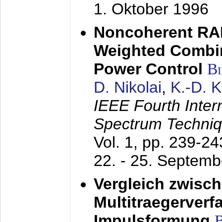
1. Oktober 1996
Noncoherent RA
Weighted Combi
Power Control
B
D. Nikolai
,
K.-D. 
IEEE Fourth Inte
Spectrum Techniq
Vol. 1, pp. 239-2
22. - 25. Septem
Vergleich zwisc
Multitraegerverf
Impulsformung