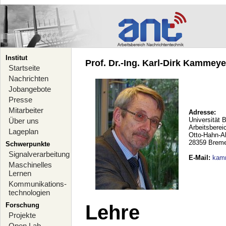
Institut
Prof. Dr.-Ing. Karl-Dirk Kammeyer
Startseite
Nachrichten
Jobangebote
Presse
Mitarbeiter
Adresse:
Universität 
Über uns
Arbeitsberei
Lageplan
Otto-Hahn-A
28359 Brem
Schwerpunkte
Signalverarbeitung
E-Mail
:
kam
Maschinelles
Lernen
Kommunikations-
technologien
Forschung
Lehre
Projekte
Open Lab