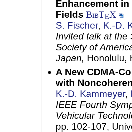
Enhancement in 
Fields
BibT
X
E
S. Fischer
,
K.-D.
Invited talk at the
Society of America
Japan,
Honolulu, 
A New CDMA-Con
with Noncoheren
K.-D. Kammeyer
,
IEEE Fourth Sym
Vehicular Technol
pp. 102-107,
Univ