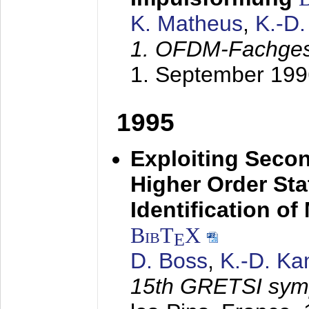
K. Matheus
,
K.-D
1. OFDM-Fachge
1. September 199
1995
Exploiting Secon
Higher Order Stat
Identification o
BibT
X
E
D. Boss
,
K.-D. K
15th GRETSI sy