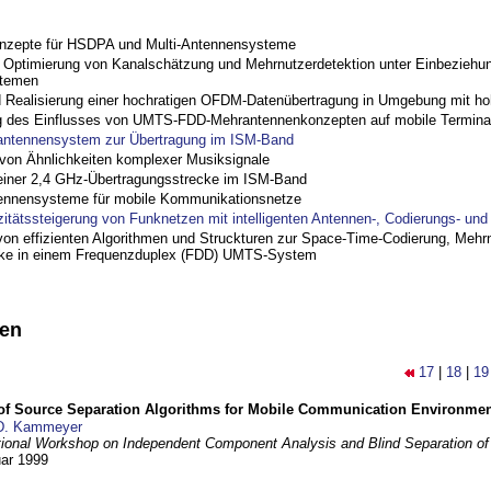
nzepte für HSDPA und Multi-Antennensysteme
ptimierung von Kanalschätzung und Mehrnutzerdetektion unter Einbeziehu
stemen
nd Realisierung einer hochratigen OFDM-Datenübertragung in Umgebung mit h
 des Einflusses von UMTS-FDD-Mehrantennenkonzepten auf mobile Termina
antennensystem zur Übertragung im ISM-Band
on Ähnlichkeiten komplexer Musiksignale
einer 2,4 GHz-Übertragungsstrecke im ISM-Band
ennensysteme für mobile Kommunikationsnetze
zitätssteigerung von Funknetzen mit intelligenten Antennen-, Codierungs- un
on effizienten Algorithmen und Struckturen zur Space-Time-Codierung, Mehrn
cke in einem Frequenzduplex (FDD) UMTS-System
nen
17
|
18
|
19
 of Source Separation Algorithms for Mobile Communication Environme
D. Kammeyer
tional Workshop on Independent Component Analysis and Blind Separation of
uar 1999