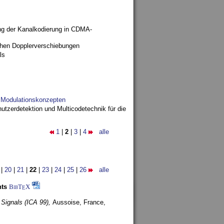
ng der Kanalkodierung in CDMA-
ohen Dopplerverschiebungen
ls
d Modulationskonzepten
utzerdetektion und Multicodetechnik für die
1
|
2
|
3
|
4
alle
|
20
|
21
|
22
|
23
|
24
|
25
|
26
alle
nts
BibT
X
E
 Signals (ICA 99),
Aussoise, France,