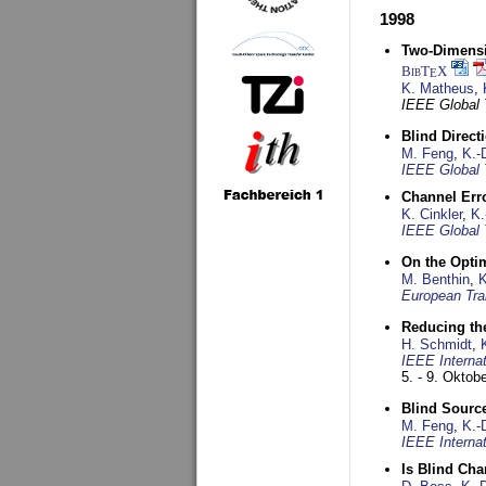
1998
Two-Dimensio
BibT
X
E
K. Matheus
,
IEEE Global
Blind Direct
M. Feng
,
K.-
IEEE Global 
Channel Err
K. Cinkler
,
K.
IEEE Global 
On the Opti
M. Benthin
,
K
European Tra
Reducing the
H. Schmidt
,
IEEE Interna
5. - 9. Oktob
Blind Sourc
M. Feng
,
K.-
IEEE Interna
Is Blind Ch