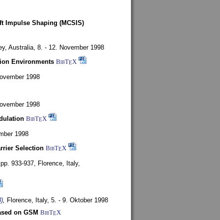
oft Impulse Shaping (MCSIS)
y, Australia,
8. - 12. November 1998
tion Environments
BibT
X
E
 November 1998
 November 1998
dulation
BibT
X
E
mber 1998
rrier Selection
BibT
X
E
, pp. 933-937,
Florence, Italy,
)
,
Florence, Italy,
5. - 9. Oktober 1998
based on GSM
BibT
X
E