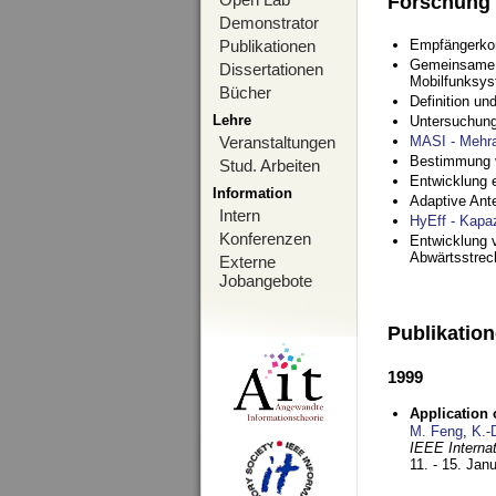
Forschung
Demonstrator
Publikationen
Empfängerko
Gemeinsame O
Dissertationen
Mobilfunksy
Bücher
Definition u
Lehre
Untersuchung
Veranstaltungen
MASI - Mehr
Bestimmung v
Stud. Arbeiten
Entwicklung 
Information
Adaptive Ant
Intern
HyEff - Kapa
Konferenzen
Entwicklung v
Abwärtsstre
Externe
Jobangebote
Publikatio
1999
Application
M. Feng
,
K.-
IEEE Interna
11. - 15. Jan