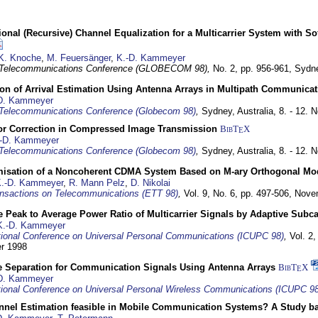
nal (Recursive) Channel Equalization for a Multicarrier System with S
K. Knoche
,
M. Feuersänger
,
K.-D. Kammeyer
 Telecommunications Conference (GLOBECOM 98),
No. 2, pp. 956-961,
Sydne
ion of Arrival Estimation Using Antenna Arrays in Multipath Communica
D. Kammeyer
Telecommunications Conference (Globecom 98)
,
Sydney, Australia,
8. - 12.
or Correction in Compressed Image Transmission
BibT
X
E
-D. Kammeyer
Telecommunications Conference (Globecom 98)
,
Sydney, Australia,
8. - 12.
misation of a Noncoherent CDMA System Based on M-ary Orthogonal Mo
.-D. Kammeyer
,
R. Mann Pelz
,
D. Nikolai
nsactions on Telecommunications (ETT 98)
,
Vol. 9, No. 6, pp. 497-506,
Nove
 Peak to Average Power Ratio of Multicarrier Signals by Adaptive Subca
K.-D. Kammeyer
tional Conference on Universal Personal Communications (ICUPC 98)
,
Vol. 2
er 1998
e Separation for Communication Signals Using Antenna Arrays
BibT
X
E
D. Kammeyer
tional Conference on Universal Personal Wireless Communications (ICUPC 98
annel Estimation feasible in Mobile Communication Systems? A Study 